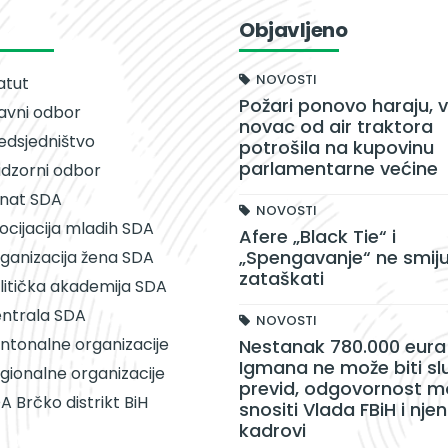
Objavljeno
NOVOSTI
atut
Požari ponovo haraju, v
avni odbor
novac od air traktora
edsjedništvo
potrošila na kupovinu
parlamentarne većine
dzorni odbor
nat SDA
NOVOSTI
ocijacija mladih SDA
Afere „Black Tie“ i
„Spengavanje“ ne smiju
ganizacija žena SDA
zataškati
litička akademija SDA
ntrala SDA
NOVOSTI
ntonalne organizacije
Nestanak 780.000 eura 
Igmana ne može biti sl
gionalne organizacije
previd, odgovornost m
A Brčko distrikt BiH
snositi Vlada FBiH i njen
kadrovi