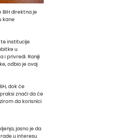
 BiH direktna je
u kane
e institucije
ubitke u
 privredi. Raniji
ke, odbio je ovaj
BiH, dok će
 praksi znači da će
bzirom da korisnici
jenja, jasno je da
 rade u interesu