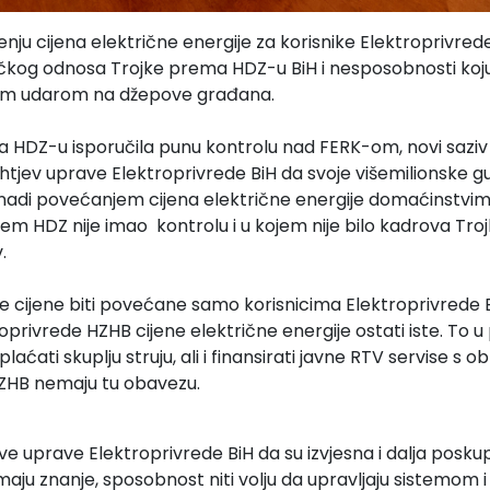
nju cijena električne energije za korisnike Elektroprivrede
čkog odnosa Trojke prema HDZ-u BiH i nesposobnosti koj
im udarom na džepove građana.
a HDZ-u isporučila punu kontrolu nad FERK-om, novi saziv t
zahtjev uprave Elektroprivrede BiH da svoje višemilionske g
adi povećanjem cijena električne energije domaćinstvima i
jem HDZ nije imao kontrolu i u kojem nije bilo kadrova Troj
.
će cijene biti povećane samo korisnicima Elektroprivrede 
oprivrede HZHB cijene električne energije ostati iste. To u
aćati skuplju struju, ali i finansirati javne RTV servise s o
HZHB nemaju tu obavezu.
e uprave Elektroprivrede BiH da su izvjesna i dalja poskupl
aju znanje, sposobnost niti volju da upravljaju sistemom i