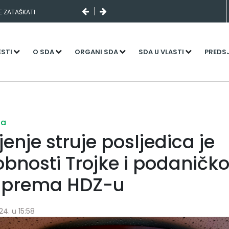
SE ZATAŠKATI
ESTI
O SDA
ORGANI SDA
SDA U VLASTI
PREDS
ja
enje struje posljedica je
bnosti Trojke i podaničk
 prema HDZ-u
24. u 15:58