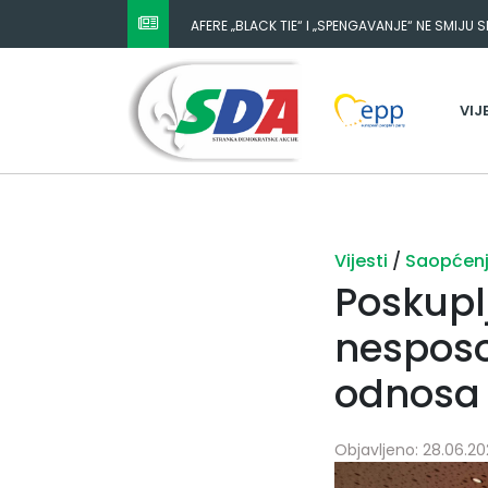
AFERE „BLACK TIE“ I „SPENGAVANJE“ NE SMIJU 
VIJ
Vijesti
/
Saopćen
Poskuplj
nesposo
odnosa
Objavljeno: 28.06.20