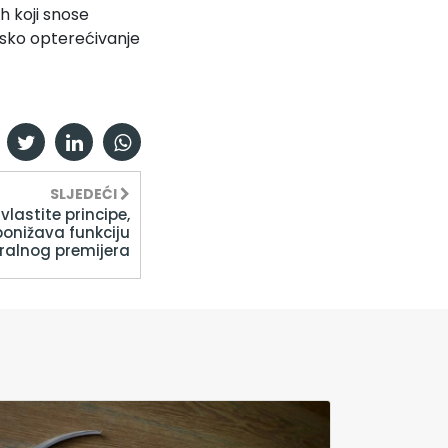
h koji snose
jsko opterećivanje
SLJEDEĆI
vlastite principe,
onižava funkciju
ralnog premijera