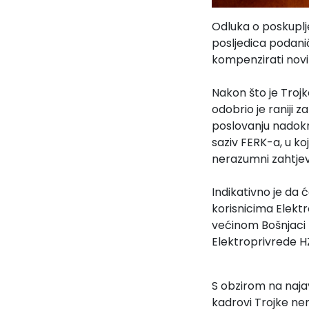
Odluka o poskuplje
posljedica podani
kompenzirati nov
Nakon što je Trojk
odobrio je raniji 
poslovanju nadokn
saziv FERK-a, u ko
nerazumni zahtjev
Indikativno je da 
korisnicima Elektr
većinom Bošnjaci pl
Elektroprivrede 
S obzirom na najav
kadrovi Trojke nem