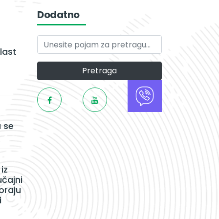
Dodatno
last
Pretraga
 se
iz
učajni
oraju
i