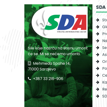
SDA
St
Gl
Pr
Na
Se
Sile koje nasrću na Bosnu umorit
će se. Mi se nećemo umoriti.
As
Or
Mehmeda Spahe 14,
Po
71000 Sarajevo
Ce
+387 33 216-906
Ka
Re
SD