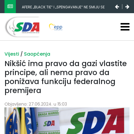
AFERE „BLACK TIE“ I „SPENGAVANJE“ NE SMIJU SE
ZATAŠKATI
Vijesti
/
Saopćenja
Nikšić ima pravo da gazi vlastite
principe, ali nema pravo da
ponižava funkciju federalnog
premijera
Objavljeno: 27.06.2024. u 15:03