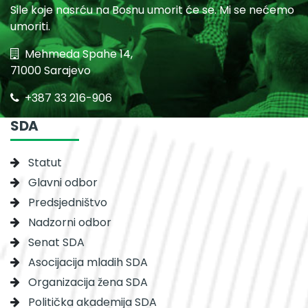
Sile koje nasrću na Bosnu umorit će se. Mi se nećemo
umoriti.
Mehmeda Spahe 14,
71000 Sarajevo
+387 33 216-906
SDA
Statut
Glavni odbor
Predsjedništvo
Nadzorni odbor
Senat SDA
Asocijacija mladih SDA
Organizacija žena SDA
Politička akademija SDA