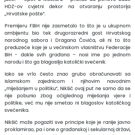
HDZ-ov cvjetni dekor na otvaranju prostorija
„Hrvatske pošte“.
Premijeru FBiH nije zasmetalo to što je u ukupnom
ambijentu bio tek drugorazredni gost Hrvatskog
narodnog sabora i Dragana Čovića, ali ni to što
preduzeće koje je u većinskom vlasništvu Federacije
BiH - dakle svih građana – nosi ime po jednom
narodu i što ga blagosilja katolički svećenik.
Iako se vrlo često znao grubo obračunavati sa
Islamskom zajednicom i njihovim navodnim
„miješanjem u politiku“, Nikšić ovaj put ne samo da se
nije pobunio zbog očiglednog miješanja vjere i
politike, već mu nije smetao ni blagoslov katoličkog
svećenika.
Nikšić može pogaziti sve principe koje je ranije javno
proklamirao, pa i one o građanskoj i sekularnoj državi,