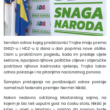
Servilan odnos kojeg predstavnici Trojke imaju prema
SNSD-u i HDZ-u iz dana u dan poprima nove oblike.
Osim u praktičnom pogledu, kada im predaje cijele
sektore, ispunjava njihove političke ciljeve i objeručke
podržava njihova kadrovska rješenja, Trojka takav
odnos pokazuje i na pitanjima nacionalnog ponosa.
Šampion pristajanja na ponižavajući odnos postaje
nametnuti federalni premijer Nermin Nikšić.
Nakon nedavno održanog Mostarskog sajma, na
kojem je bio tek usputni gost na ćosku stola, Nikšić je
jučer – opet u Mostaru – pristao da ponovo bude