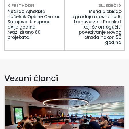
PRETHODNI
SLJEDEĆI
Nedžad Ajnadžić
Efendić obišao
načelnik Općine Centar
izgradnju mosta na 9.
Sarajevo: U nepune
transverzali: Projekat
dvije godine
koji će omogućiti
reazlizirano 60
povezivanje Novog
projekata+
Grada nakon 50
godina
Vezani članci