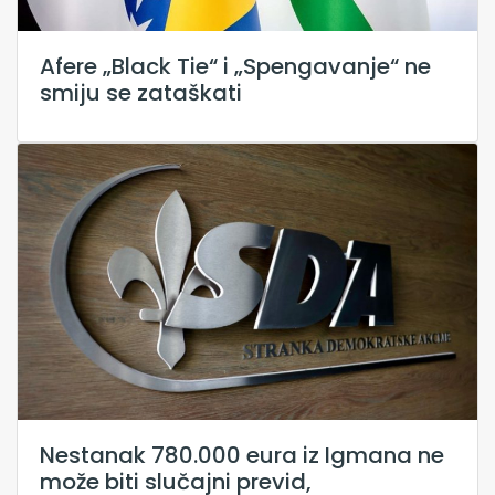
Afere „Black Tie“ i „Spengavanje“ ne
smiju se zataškati
Nestanak 780.000 eura iz Igmana ne
može biti slučajni previd,