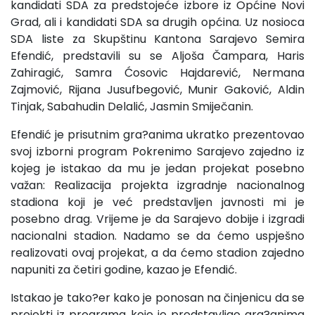
kandidati SDA za predstojeće izbore iz Općine Novi
Grad, ali i kandidati SDA sa drugih općina. Uz nosioca
SDA liste za Skupštinu Kantona Sarajevo Semira
Efendić, predstavili su se Aljoša Čampara, Haris
Zahiragić, Samra Ćosovic Hajdarević, Nermana
Zajmović, Rijana Jusufbegović, Munir Gaković, Aldin
Tinjak, Sabahudin Delalić, Jasmin Smiječanin.
Efendić je prisutnim gra?anima ukratko prezentovao
svoj izborni program Pokrenimo Sarajevo zajedno iz
kojeg je istakao da mu je jedan projekat posebno
važan: Realizacija projekta izgradnje nacionalnog
stadiona koji je već predstavljen javnosti mi je
posebno drag. Vrijeme je da Sarajevo dobije i izgradi
nacionalni stadion. Nadamo se da ćemo uspješno
realizovati ovaj projekat, a da ćemo stadion zajedno
napuniti za četiri godine, kazao je Efendić.
Istakao je tako?er kako je ponosan na činjenicu da se
projekti iz programa koje je predstavljao gra?anima