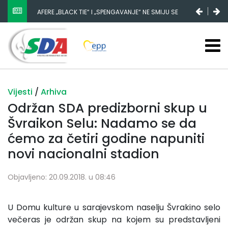
AFERE „BLACK TIE“ I „SPENGAVANJE“ NE SMIJU SE
ZATAŠKATI
Vijesti
/
Arhiva
Održan SDA predizborni skup u
Švraikon Selu: Nadamo se da
ćemo za četiri godine napuniti
novi nacionalni stadion
Objavljeno: 20.09.2018. u 08:46
U Domu kulture u sarajevskom naselju Švrakino selo
večeras je održan skup na kojem su predstavljeni