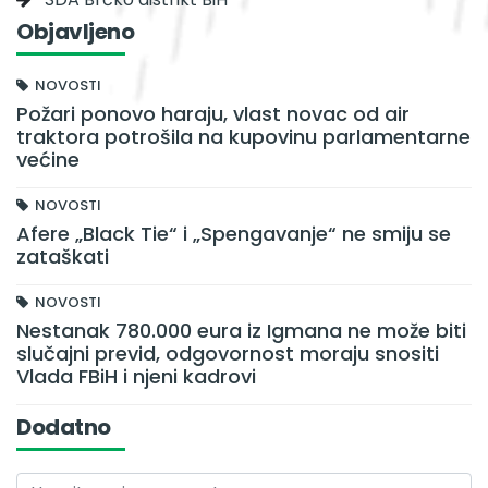
Objavljeno
NOVOSTI
Požari ponovo haraju, vlast novac od air
traktora potrošila na kupovinu parlamentarne
većine
NOVOSTI
Afere „Black Tie“ i „Spengavanje“ ne smiju se
zataškati
NOVOSTI
Nestanak 780.000 eura iz Igmana ne može biti
slučajni previd, odgovornost moraju snositi
Vlada FBiH i njeni kadrovi
Dodatno