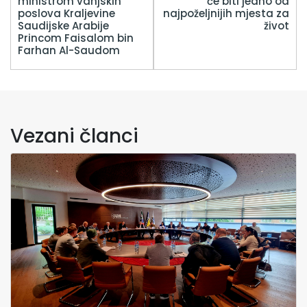
ministrom vanjskih
će biti jedno od
poslova Kraljevine
najpoželjnijih mjesta za
Saudijske Arabije
život
Princom Faisalom bin
Farhan Al-Saudom
Vezani članci