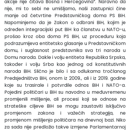
akcije nije čitava Bosna i Hercegovina“. Naravno da
nije, mi to sebi ne umišljamo, naši zastupnici čine
manje od četvrtine Predstavničkog doma PS BiH.
Napominjemo da je Zakon o odbrani BiH, kojim je
određen integracijski put BiH ka članstvu u NATO-u,
prošao kroz oba doma PS BiH, uz proceduru koja
podrazumijeva entitetsko glasanje u Predstavničkom
domu, i suglasnost predstavnika sva tri naroda u
Domu naroda. Dakle i volju entiteta Republika Srpska,
također i volju Srba kao jednog od konstitutivnih
naroda BiH. Slično je bilo i sa odlukama tročlanog
Predsjedništva BiH, onom iz 2009., ali i iz 2019. godine
koje su trasirale i potvrdile odnos BiH i NATO-a.
Pojedini političari u BiH su navodno u međuvremenu
promijenili mišljenje, ali procesi koji se odnose na
strateške ciljeve BiH se mogu zaustaviti isključivo
promjenom zakona i važećih strategija, ne
promjenom mišljenja političara na dnevnoj bazi. Niko
za sada nije predložio takve izmjene Parlamentarnoj