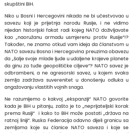
skupštini BiH.
Niko u Bosni i Hercegovini nikada ne bi učestvovao u
savezu koji je prijetnja narodu Rusije, i ne vidimo
nijedan historijski fakat radi kojeg NATO doživljavate
kao „naoružanu armadu usmjerenu protiv Rusije“!?
Također, ne znamo otkud vam ideja da članstvom u
NATO savezu Bosna i Hercegovina preuzima obavezu
da „šalje svoje mlade ljude u udaljene krajeve planete
da ginu za tuđe geopolitičke ciljeve“? NATO savez je
odbrambeni, a ne agresorski savez, u kojem svaka
zemlja zadržava suverenitet u donošenju odluka u
angažovanju vlastitih vojnih snaga.
Ne razumijemo o kakvoj „ekspanziji“ NATO govorite
kada je BiH u pitanju, zašto je to „neprijateljski korak
prema Rusiji“ i kako to BiH može postati „država na
ratnoj liniji“. Ruska Federacija odavno dijeli granicu sa
zemljama koje su članice NATO saveza i koje se