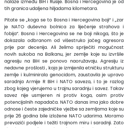
nalaze između BiH i Rusije. Bosna i Hercegovina je od
tih granica udaljena hiljadama kilometara.
Pitate se „koga se to Bosna i Hercegovina boji“ i „zar
je NATO duševna bolnica za liječenje strahova i
fobija“. Bosna i Hercegovina se ne boji nikoga, što je
dokazala odbranom od višestruko jačeg agresora
prije par decenija. Ali želimo spriječiti mogućnost
novih sukoba na Balkanu, jer zemlje koje su izvršile
agresiju na BiH se ponovo naoružavaju. Agresiju iz
nedavne prošlosti , koja je izmijenila etničku strukturu
zemlje i kulminirala genocidom, zaustavila je upravo
saradnja Armije R BiH i NATO saveza, i to je razlog
zbog kojeg vjerujemo u trajnu saradnju i savez. Takav
savez nije usmjeren ni protiv koga, osim protiv
potencijalnih napadača. NATO danas ima jako dobre
odnose i česte zajedničke vježbe sa zemljama koje su
prije 26 godina bile izložene NATO udarima. Moramo
prevazići podjele i težiti trajnom miru i saradnji. Zato