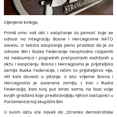
Cijenjene kolege,
Primili smo vaš akt i saopćenje za javnost koje se
odnosi na integraciju Bosne i Hercegovine NATO
savezu. Iz teksta saopćenja jasno proizilazi da je za
odnose BiH i Ruske Federacije neophodno razjasniti
niz nedoumica i pogrešnih pretpostavki sadržanih u
aktu i saopćenju. Bosna i Hercegovina je prijateljska
zemlja Ruske Federacije, i ničim to prijateljstvo nije,
niti kani dovesti u pitanje. U isto vrijeme Bosna i
Hercegovina je suverena zemlja, i, kao i Ruska
Federacija, kani svoj put birati sama, na bazi volje
svojih građana koje predstavaljaju njihovi zastupnici u
Parlamentarnoj skupštini BiH.
U svom aktu ste naveli da „Stranka demokratske