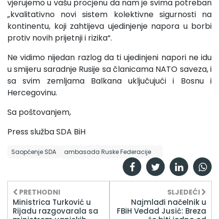
vjerujemo u vašu procjenu da nam je svima potreban
„kvalitativno novi sistem kolektivne sigurnosti na
kontinentu, koji zahtijeva ujedinjenje napora u borbi
protiv novih prijetnji i rizika“.
Ne vidimo nijedan razlog da ti ujedinjeni napori ne idu
u smijeru saradnje Rusije sa članicama NATO saveza, i
sa svim zemljama Balkana uključujući i Bosnu i
Hercegovinu.
Sa poštovanjem,
Press služba SDA BiH
Saopćenje SDA
ambasada Ruske Federacije
PRETHODNI
SLJEDEĆI
Ministrica Turković u
Najmlađi načelnik u
Rijadu razgovarala sa
FBiH Vedad Jusić: Breza