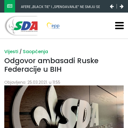
AFERE „BLACK TIE“ I „SPENGAVANJE“ NE SMIJU SE
ZATAŠKATI
Vijesti
/
Saopćenja
Odgovor ambasadi Ruske
Federacije u BIH
Objavljeno: 25.03.2021. u 11:55