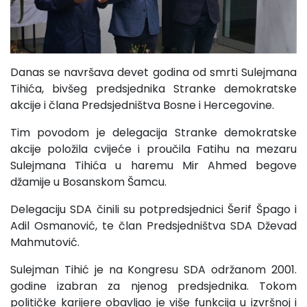
Danas se navršava devet godina od smrti Sulejmana
Tihića, bivšeg predsjednika Stranke demokratske
akcije i člana Predsjedništva Bosne i Hercegovine.
Tim povodom je delegacija Stranke demokratske
akcije položila cvijeće i proučila Fatihu na mezaru
Sulejmana Tihića u haremu Mir Ahmed begove
džamije u Bosanskom Šamcu.
Delegaciju SDA činili su potpredsjednici Šerif Špago i
Adil Osmanović, te član Predsjedništva SDA Dževad
Mahmutović.
Sulejman Tihić je na Kongresu SDA održanom 2001.
godine izabran za njenog predsjednika. Tokom
političke karijere obavljao je više funkcija u izvršnoj i