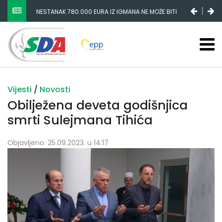
NESTANAK 780.000 EURA IZ IGMANA NE MOŽE BITI
SLUČAJNI PREVID, ODGOVORNOST MORAJU SNOSITI
VLADA FBIH I NJENI KADROVI
Vijesti
/
Novosti
Obilježena deveta godišnjica
smrti Sulejmana Tihića
Objavljeno: 25.09.2023. u 14:17