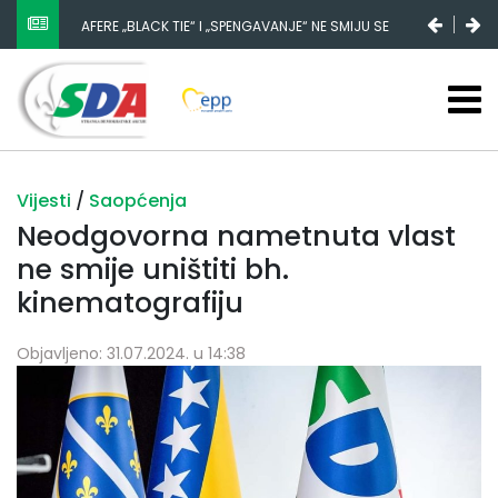
AFERE „BLACK TIE“ I „SPENGAVANJE“ NE SMIJU SE
ZATAŠKATI
Vijesti
/
Saopćenja
Neodgovorna nametnuta vlast
ne smije uništiti bh.
kinematografiju
Objavljeno: 31.07.2024. u 14:38