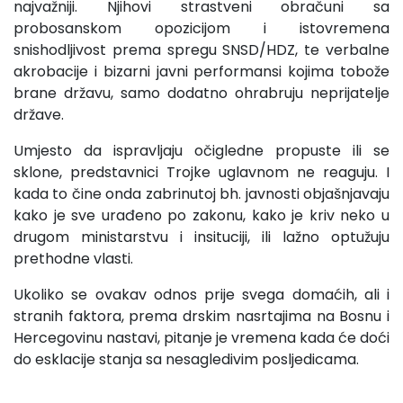
najvažniji. Njihovi strastveni obračuni sa
probosanskom opozicijom i istovremena
snishodljivost prema spregu SNSD/HDZ, te verbalne
akrobacije i bizarni javni performansi kojima tobože
brane državu, samo dodatno ohrabruju neprijatelje
države.
Umjesto da ispravljaju očigledne propuste ili se
sklone, predstavnici Trojke uglavnom ne reaguju. I
kada to čine onda zabrinutoj bh. javnosti objašnjavaju
kako je sve urađeno po zakonu, kako je kriv neko u
drugom ministarstvu i insituciji, ili lažno optužuju
prethodne vlasti.
Ukoliko se ovakav odnos prije svega domaćih, ali i
stranih faktora, prema drskim nasrtajima na Bosnu i
Hercegovinu nastavi, pitanje je vremena kada će doći
do esklacije stanja sa nesagledivim posljedicama.