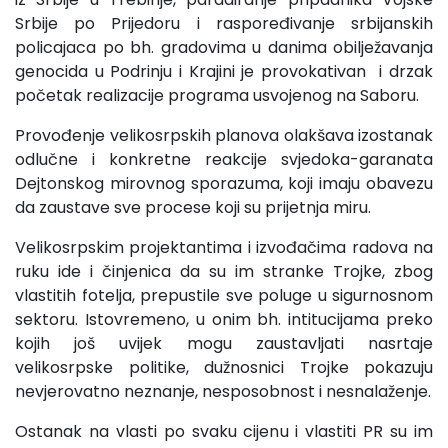
Srbije po Prijedoru i raspoređivanje srbijanskih
policajaca po bh. gradovima u danima obilježavanja
genocida u Podrinju i Krajini je provokativan i drzak
početak realizacije programa usvojenog na Saboru.
Provođenje velikosrpskih planova olakšava izostanak
odlučne i konkretne reakcije svjedoka-garanata
Dejtonskog mirovnog sporazuma, koji imaju obavezu
da zaustave sve procese koji su prijetnja miru.
Velikosrpskim projektantima i izvođačima radova na
ruku ide i činjenica da su im stranke Trojke, zbog
vlastitih fotelja, prepustile sve poluge u sigurnosnom
sektoru. Istovremeno, u onim bh. intitucijama preko
kojih još uvijek mogu zaustavljati nasrtaje
velikosrpske politike, dužnosnici Trojke pokazuju
nevjerovatno neznanje, nesposobnost i nesnalaženje.
Ostanak na vlasti po svaku cijenu i vlastiti PR su im