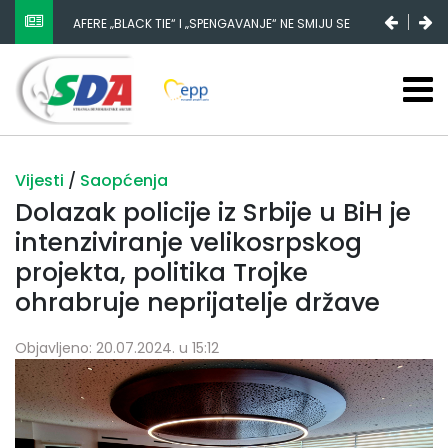
AFERE „BLACK TIE“ I „SPENGAVANJE“ NE SMIJU SE
ZATAŠKATI
Vijesti
/
Saopćenja
Dolazak policije iz Srbije u BiH je
intenziviranje velikosrpskog
projekta, politika Trojke
ohrabruje neprijatelje države
Objavljeno: 20.07.2024. u 15:12