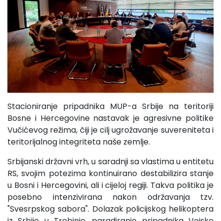
Stacioniranje pripadnika MUP-a Srbije na teritoriji
Bosne i Hercegovine nastavak je agresivne politike
Vučićevog režima, čiji je cilj ugrožavanje suvereniteta i
teritorijalnog integriteta naše zemlje.
Srbijanski državni vrh, u saradnji sa vlastima u entitetu
RS, svojim potezima kontinuirano destabilizira stanje
u Bosni i Hercegovini, ali i cijeloj regiji. Takva politika je
posebno intenzivirana nakon održavanja tzv.
"Svesrpskog sabora". Dolazak policijskog helikoptera
iz Srbije u Trebinje, paradiranje pripadnika Vojske