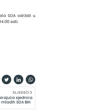
ata SDA održati u
4.00 sati.
SLJEDEĆI
irajuća sjednica
je mladih SDA BiH