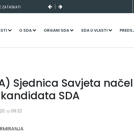
SE ZATAŠKATI
ESTI
O SDA
ORGANI SDA
SDA U VLASTI
PREDS
) Sjednica Savjeta načel
-kandidata SDA
20. u 08:32
ORMIRANJA