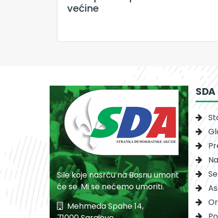
većine
SDA
St
Gl
Pr
Na
Se
Sile koje nasrću na Bosnu umorit
će se. Mi se nećemo umoriti.
As
Or
Mehmeda Spahe 14,
Po
71000 Sarajevo