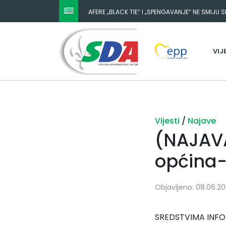
AFERE „BLACK TIE“ I „SPENGAVANJE“ NE SMIJU 
VIJ
Vijesti
/
Najave
(NAJAVA
općina
Objavljeno: 08.06.20
SREDSTVIMA INF