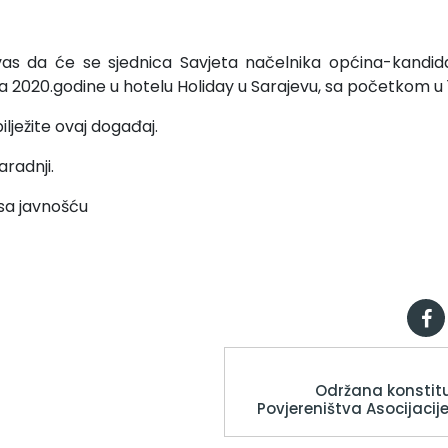
s da će se sjednica Savjeta načelnika općina-kandid
a 2020.godine u hotelu Holiday u Sarajevu, sa početkom u 1
lježite ovaj događaj.
radnji.
sa javnošću
Održana konstitu
Povjereništva Asocijaci