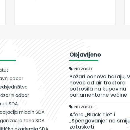
Objavljeno
NOVOSTI
atut
Požari ponovo haraju, v
avni odbor
novac od air traktora
edsjedništvo
potrošila na kupovinu
parlamentarne većine
dzorni odbor
nat SDA
NOVOSTI
ocijacija mladih SDA
Afere „Black Tie“ i
„Spengavanje“ ne smiju
ganizacija žena SDA
zataškati
litička akademija SDA