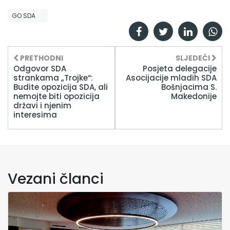
GO SDA
PRETHODNI
SLJEDEĆI
Odgovor SDA
Posjeta delegacije
strankama „Trojke“:
Asocijacije mladih SDA
Budite opozicija SDA, ali
Bošnjacima S.
nemojte biti opozicija
Makedonije
državi i njenim
interesima
Vezani članci