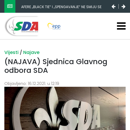
AFERE „BLACK TIE“ I „SPENGAVANJE“ NE SMIJU SE
ZATAŠKATI
Vijesti
/
Najave
(NAJAVA) Sjednica Glavnog
odbora SDA
Objavljeno: 16.12.2021. u 12:19