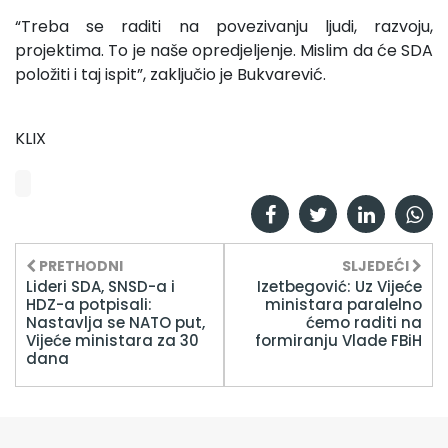
“Treba se raditi na povezivanju ljudi, razvoju,
projektima. To je naše opredjeljenje. Mislim da će SDA
položiti i taj ispit”, zaključio je Bukvarević.
KLIX
PRETHODNI
SLJEDEĆI
Lideri SDA, SNSD-a i
Izetbegović: Uz Vijeće
HDZ-a potpisali:
ministara paralelno
Nastavlja se NATO put,
ćemo raditi na
Vijeće ministara za 30
formiranju Vlade FBiH
dana