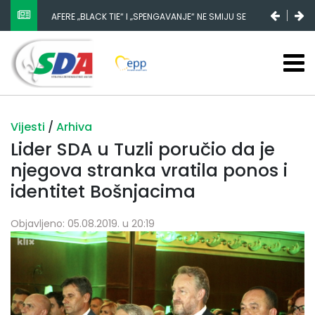
AFERE „BLACK TIE“ I „SPENGAVANJE“ NE SMIJU SE
ZATAŠKATI
Vijesti
/
Arhiva
Lider SDA u Tuzli poručio da je
njegova stranka vratila ponos i
identitet Bošnjacima
Objavljeno: 05.08.2019. u 20:19