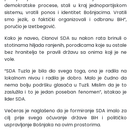
demokratske procese, stali u kraj jednopartijskom
sistemu, vratili ponos i identitet Bošnjacima. Vratili
smo jezik, a faktički organizovali i odbranu BiH”,
poručio je Izetbegović.
Kako je naveo, članovi SDA su nakon rata brinuli o
stotinama hiljada ranjenih, porodicama koje su ostale
bez hranitelja te pravili državu sa onima koji je ne
vole.
“SDA Tuzla je bila dio svega toga, ona je radila na
lokalnom nivou i radila je dobro. Malo je čudno da
nema bolju podršku glasača u Tuzli. Mislim da je to
zaslužila i to je jedan poseban fenomen”, istakao je
lider SDA.
Večeras je naglašeno da je formiranje SDA imalo za
cilj prije svega očuvanje države BiH i političko
uspravljanje Bošnjaka na ovim prostorima.