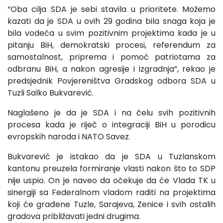
“Oba cilja SDA je sebi stavila u prioritete. Možemo
kazati da je SDA u ovih 29 godina bila snaga koja je
bila vodeća u svim pozitivnim projektima kada je u
pitanju BiH, demokratski procesi, referendum za
samostalnost, priprema i pomoć patriotama za
odbranu BiH, a nakon agresije i izgradnja”, rekao je
predsjednik Povjereništva Gradskog odbora SDA u
Tuzli Salko Bukvarević.
Naglašeno je da je SDA i na čelu svih pozitivnih
procesa kada je riječ o integraciji BiH u porodicu
evropskih naroda i NATO Savez.
Bukvarević je istakao da je SDA u Tuzlanskom
kantonu preuzela formiranje vlasti nakon što to SDP
nije uspio. On je naveo da očekuje da će Vlada TK u
sinergiji sa Federalnom vladom raditi na projektima
koji će građene Tuzle, Sarajeva, Zenice i svih ostalih
gradova približavati jedni drugima.