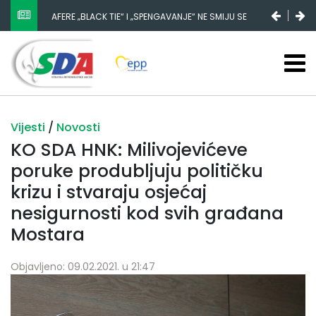
AFERE „BLACK TIE“ I „SPENGAVANJE“ NE SMIJU SE
ZATAŠKATI
Vijesti
/
Novosti
KO SDA HNK: Milivojevićeve
poruke produbljuju političku
krizu i stvaraju osjećaj
nesigurnosti kod svih građana
Mostara
Objavljeno: 09.02.2021. u 21:47