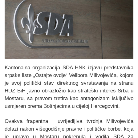
Kantonalna organizacija SDA HNK izjavu predstavnika
srpske liste „Ostajte ovdje“ Velibora Milivojevića, kojom
je svoj politički stav direktnog svrstavanja na stranu
HDZ BiH javno obrazložio kao strateški interes Srba u
Mostaru, sa pravom tretira kao antagonizam isključivo
usmjeren prema Bošnjacima u cijeloj Hercegovini.
Ovakva frapantna i uvrijedljiva tvrdnja Milivojevića
dolazi nakon višegodišnje pravne i političke borbe, koja
je upravo u Mostaru pokrenula i vodila SDA za