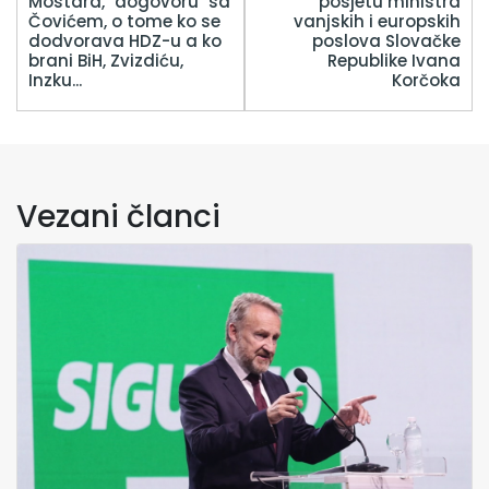
Mostara, "dogovoru" sa
posjetu ministra
Čovićem, o tome ko se
vanjskih i europskih
dodvorava HDZ-u a ko
poslova Slovačke
brani BiH, Zvizdiću,
Republike Ivana
Inzku...
Korčoka
Vezani članci