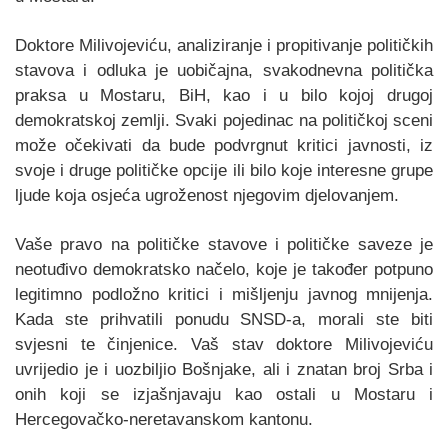
Doktore Milivojeviću, analiziranje i propitivanje političkih
stavova i odluka je uobičajna, svakodnevna politička
praksa u Mostaru, BiH, kao i u bilo kojoj drugoj
demokratskoj zemlji. Svaki pojedinac na političkoj sceni
može očekivati da bude podvrgnut kritici javnosti, iz
svoje i druge političke opcije ili bilo koje interesne grupe
ljude koja osjeća ugroženost njegovim djelovanjem.
Vaše pravo na političke stavove i političke saveze je
neotuđivo demokratsko načelo, koje je također potpuno
legitimno podložno kritici i mišljenju javnog mnijenja.
Kada ste prihvatili ponudu SNSD-a, morali ste biti
svjesni te činjenice. Vaš stav doktore Milivojeviću
uvrijedio je i uozbiljio Bošnjake, ali i znatan broj Srba i
onih koji se izjašnjavaju kao ostali u Mostaru i
Hercegovačko-neretavanskom kantonu.