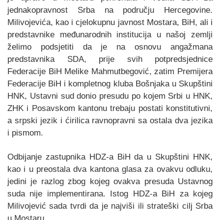
jednakopravnost Srba na području Hercegovine.
Milivojevića, kao i cjelokupnu javnost Mostara, BiH, ali i
predstavnike međunarodnih institucija u našoj zemlji
želimo podsjetiti da je na osnovu angažmana
predstavnika SDA, prije svih potpredsjednice
Federacije BiH Melike Mahmutbegović, zatim Premijera
Federacije BiH i kompletnog kluba Bošnjaka u Skupštini
HNK, Ustavni sud donio presudu po kojem Srbi u HNK,
ZHK i Posavskom kantonu trebaju postati konstitutivni,
a srpski jezik i ćirilica ravnopravni sa ostala dva jezika
i pismom.
Odbijanje zastupnika HDZ-a BiH da u Skupštini HNK,
kao i u preostala dva kantona glasa za ovakvu odluku,
jedini je razlog zbog kojeg ovakva presuda Ustavnog
suda nije implementirana. Istog HDZ-a BiH za kojeg
Milivojević sada tvrdi da je najviši ili strateški cilj Srba
u Mostaru.