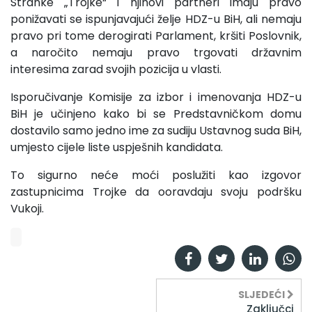
Stranke „Trojke“ i njihovi partneri imaju pravo
ponižavati se ispunjavajući želje HDZ-u BiH, ali nemaju
pravo pri tome derogirati Parlament, kršiti Poslovnik,
a naročito nemaju pravo trgovati državnim
interesima zarad svojih pozicija u vlasti.
Isporučivanje Komisije za izbor i imenovanja HDZ-u
BiH je učinjeno kako bi se Predstavničkom domu
dostavilo samo jedno ime za sudiju Ustavnog suda BiH,
umjesto cijele liste uspješnih kandidata.
To sigurno neće moći poslužiti kao izgovor
zastupnicima Trojke da ooravdaju svoju podršku
Vukoji.
SLJEDEĆI
Zaključci