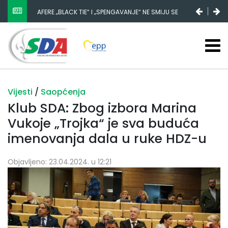
AFERE „BLACK TIE“ I „SPENGAVANJE“ NE SMIJU SE
ZATAŠKATI
Vijesti
/
Saopćenja
Klub SDA: Zbog izbora Marina
Vukoje „Trojka“ je sva buduća
imenovanja dala u ruke HDZ-u
Objavljeno: 23.04.2024. u 12:21