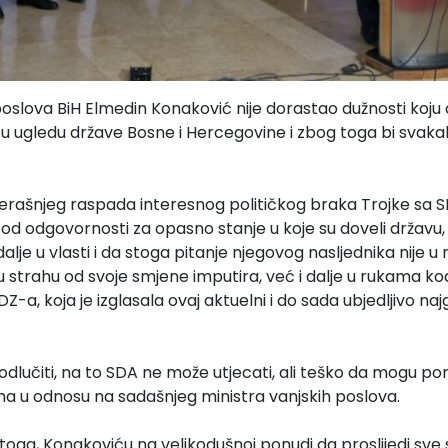
poslova BiH Elmedin Konaković nije dorastao dužnosti koju 
tu ugledu države Bosne i Hercegovine i zbog toga bi svaka
čerašnjeg raspada interesnog političkog braka Trojke sa
od odgovornosti za opasno stanje u koje su doveli držav
 dalje u vlasti i da stoga pitanje njegovog nasljednika nije
strahu od svoje smjene imputira, već i dalje u rukama koa
Z-a, koja je izglasala ovaj aktuelni i do sada ubjedljivo naj
odlučiti, na to SDA ne može utjecati, ali teško da mogu po
ma u odnosu na sadašnjeg ministra vanjskih poslova.
toga, Konakoviću na velikodušnoj ponudi da proslijedi sve