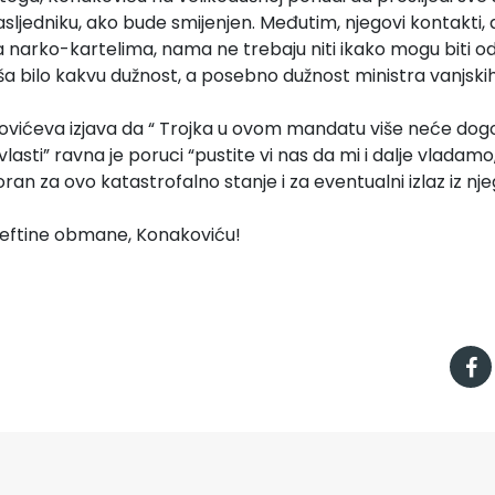
jedniku, ako bude smijenjen. Međutim, njegovi kontakti, a
narko-kartelima, nama ne trebaju niti ikako mogu biti od 
a bilo kakvu dužnost, a posebno dužnost ministra vanjski
vićeva izjava da “ Trojka u ovom mandatu više neće dogo
lasti” ravna je poruci “pustite vi nas da mi i dalje vladam
an za ovo katastrofalno stanje i za eventualni izlaz iz nj
jeftine obmane, Konakoviću!