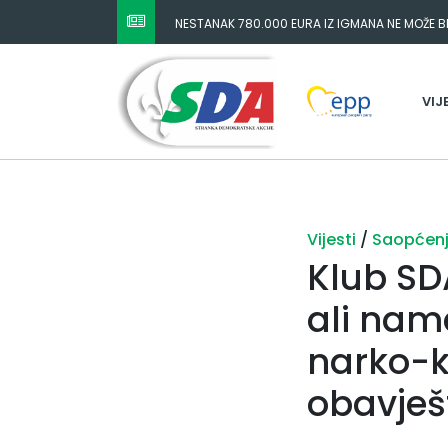
NESTANAK 780.000 EURA IZ IGMANA NE MOŽE BIT
ODGOVORNOST MORAJU SNOSITI VLADA FBIH I 
VIJ
Vijesti
/
Saopćen
Klub SD
ali nama
narko-k
obavješ