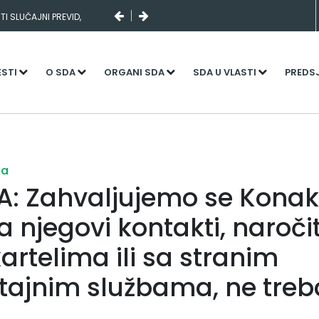
I SLUČAJNI PREVID,
NJENI KADROVI
ESTI
O SDA
ORGANI SDA
SDA U VLASTI
PREDS
ja
A: Zahvaljujemo se Konak
 njegovi kontakti, naroči
artelima ili sa stranim
tajnim službama, ne treb