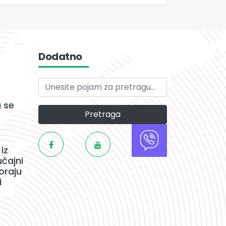
Dodatno
 se
Pretraga
iz
učajni
oraju
i