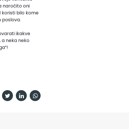
 naročito oni
koristi bilo kome
h poslova.
varati ikakve
o, a neka neko
ega”!