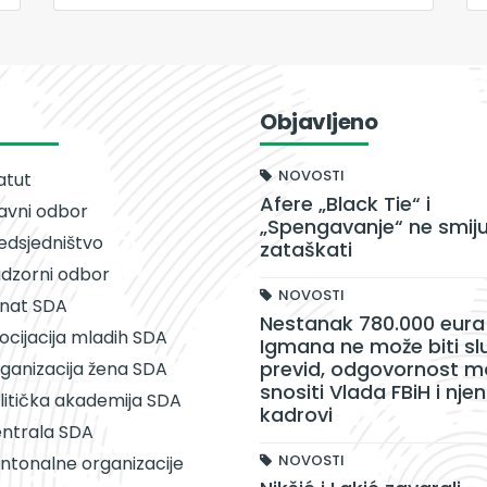
Objavljeno
NOVOSTI
atut
Afere „Black Tie“ i
avni odbor
„Spengavanje“ ne smiju
edsjedništvo
zataškati
dzorni odbor
NOVOSTI
nat SDA
Nestanak 780.000 eura 
ocijacija mladih SDA
Igmana ne može biti sl
previd, odgovornost m
ganizacija žena SDA
snositi Vlada FBiH i njen
litička akademija SDA
kadrovi
ntrala SDA
NOVOSTI
ntonalne organizacije