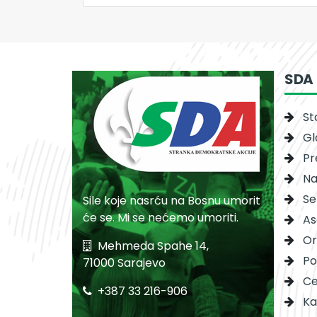
SDA
St
Gl
Pr
Na
Se
Sile koje nasrću na Bosnu umorit
će se. Mi se nećemo umoriti.
As
Or
Mehmeda Spahe 14,
Po
71000 Sarajevo
Ce
+387 33 216-906
Ka