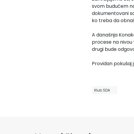
svom budućem nasl
dokumentovani sa 
ko treba da obnaš
A današnja Konako
procese na nivou v
drugi bude odgovor
Providan pokušaj 
Klub SDA