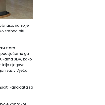
obnaša, nanio je
ko trebao biti
 SNSD-om
u, podsjećamo ga
 u rukama SDA, kako
licije njegove
gori saziv Vijeća
nuditi kandidata sa
 svoje kontakte