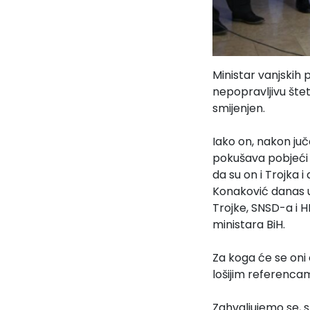
Ministar vanjskih 
nepopravljivu šte
smijenjen.
Iako on, nakon ju
pokušava pobjeći 
da su on i Trojka i
Konaković danas u 
Trojke, SNSD-a i HD
ministara BiH.
Za koga će se oni 
lošijim referenca
Zahvaljujemo se, s