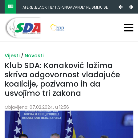
AFERE „BLACK TIE“ I „SPENGAVANJE“ NE SMIJU SE
ZATAŠKATI
Vijesti
/
Novosti
Klub SDA: Konaković lažima
skriva odgovornost vladajuće
koalicije, pozivamo ih da
usvojimo tri zakona
Objavljeno: 07.02.2024. u 12:56