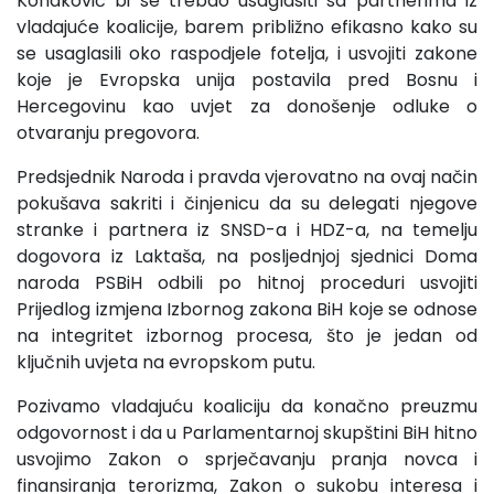
Konaković bi se trebao usaglasiti sa partnerima iz
vladajuće koalicije, barem približno efikasno kako su
se usaglasili oko raspodjele fotelja, i usvojiti zakone
koje je Evropska unija postavila pred Bosnu i
Hercegovinu kao uvjet za donošenje odluke o
otvaranju pregovora.
Predsjednik Naroda i pravda vjerovatno na ovaj način
pokušava sakriti i činjenicu da su delegati njegove
stranke i partnera iz SNSD-a i HDZ-a, na temelju
dogovora iz Laktaša, na posljednjoj sjednici Doma
naroda PSBiH odbili po hitnoj proceduri usvojiti
Prijedlog izmjena Izbornog zakona BiH koje se odnose
na integritet izbornog procesa, što je jedan od
ključnih uvjeta na evropskom putu.
Pozivamo vladajuću koaliciju da konačno preuzmu
odgovornost i da u Parlamentarnoj skupštini BiH hitno
usvojimo Zakon o sprječavanju pranja novca i
finansiranja terorizma, Zakon o sukobu interesa i