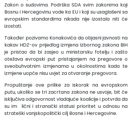
Zakon o sudovima. Podrška SDA svim zakonima koji
Bosnu i Hercegovinu vode ka EU i koji su usaglašeni sa
evropskim standardima nikada nije izostala niti će
izostati.
Također pozivamo Konakovića da objasni javnosti na
kakav HDZ-ov prijedlog izmjena Izbornog zakona BiH
je pristao da bi zasjeo u ministarsku fotelju i zašto
otežava evropski put pristajanjem na pregovore o
sveobuhvatnim izmjenama u okolnostima kada te
izmjene uopće nisu uvjet za otvaranje pregovora.
Propuštanje ove prilike za iskorak na evropskom
putu, ukoliko se tri zacrtana zakona ne usvoje, bit će
isključiva odgovornost vladajuće koalicije i potvrda da
su im lični i stranački statusi prioritet u odnosu na
strateški vanjskopolitički cilj Bosne i Hercegovine.