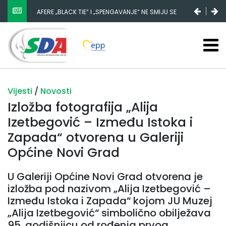
AFERE „BLACK TIE“ I „SPENGAVANJE“ NE SMIJU SE
ZATAŠKATI
Vijesti
/
Novosti
Izložba fotografija „Alija
Izetbegović – Između Istoka i
Zapada“ otvorena u Galeriji
Općine Novi Grad
U Galeriji Općine Novi Grad otvorena je
izložba pod nazivom „Alija Izetbegović –
Između Istoka i Zapada“ kojom JU Muzej
„Alija Izetbegović“ simbolično obilježava
95. godišnjicu od rođenja prvog