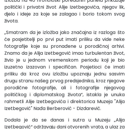
Izložba na 40 hronološki poredanih panela prikazuje
politički i privatni život Alije Izetbegovića, njegov lik,
djelo i ideje za koje se zalagao i borio tokom svog
života.
„Smatram da je izložba jako značajna iz razloga što
će posjetitelji po prvi put imati priliku da vide neke
fotografije koje su pronađene u porodičnoj arhivi.
Znamo da je Alija Izetbegović imao turbulentan život,
živio je u jednom vremenskom periodu koji je bio
izuzetno izazovan i specifičan. Posjetioci će imati
priliku da kroz ovu izložbu upoznaju jednu sasvim
drugu stranu našeg prvog predsjednika, kroz njegove
porodične fotografije, ali i fotografije njegovog
političkog i diplomatskog života“, istakla je unuka
rahmetli Alije Izetbegovića i direktorica Muzeja "Alija
Izetbegović" Nađa Berberović - Dizdarević.
Dodala je da se danas i sutra u Muzeju „Alija
Izetbegović“ održavaju dani otvorenih vrata, a ulaz za