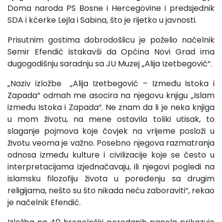
Doma naroda PS Bosne i Hercegovine i predsjednik
SDA i kćerke Lejla i Sabina, što je rijetko u javnosti.
Prisutnim gostima dobrodošlicu je poželio načelnik
Semir Efendić istakavši da Općina Novi Grad ima
dugogodišnju saradnju sa JU Muzej „Alija Izetbegović“.
„Naziv izložbe „Alija Izetbegović – Između Istoka i
Zapada“ odmah me asocira na njegovu knjigu „Islam
između Istoka i Zapada“. Ne znam da li je neka knjiga
u mom životu, na mene ostavila toliki utisak, to
slaganje pojmova koje čovjek na vrijeme posloži u
životu veoma je važno. Posebno njegova razmatranja
odnosa između kulture i civilizacije koje se često u
interpretacijama izjednačavaju, ili njegovi pogledi na
islamsku filozofiju života u poređenju sa drugim
religijama, nešto su što nikada neću zaboraviti“, rekao
je načelnik Efendić.