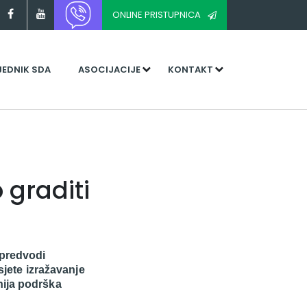
ONLINE PRISTUPNICA
JEDNIK SDA
ASOCIJACIJE
KONTAKT
 graditi
 predvodi
sjete izražavanje
nija podrška