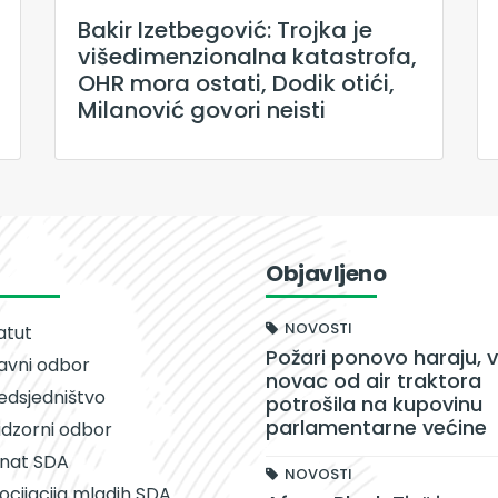
Bakir Izetbegović: Trojka je
višedimenzionalna katastrofa,
OHR mora ostati, Dodik otići,
Milanović govori neisti
Objavljeno
NOVOSTI
atut
Požari ponovo haraju, v
avni odbor
novac od air traktora
edsjedništvo
potrošila na kupovinu
parlamentarne većine
dzorni odbor
nat SDA
NOVOSTI
ocijacija mladih SDA