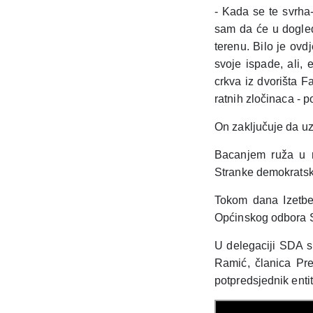
- Kada se te svrha-
sam da će u dogledn
terenu. Bilo je ovd
svoje ispade, ali
crkva iz dvorišta F
ratnih zločinaca - 
On zaključuje da uz
Bacanjem ruža u r
Stranke demokratsk
Tokom dana Izetbe
Općinskog odbora S
U delegaciji SDA su
Ramić, članica Pr
potpredsjednik enti