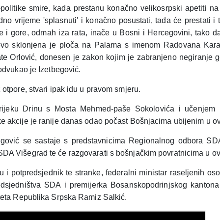
politike smire, kada prestanu konačno velikosrpski apetiti n
o vrijeme 'splasnuti' i konačno posustati, tada će prestati i
je i gore, odmah iza rata, inače u Bosni i Hercegovini, tako d
, evo sklonjena je ploča na Palama s imenom Radovana Karad
ate Orlović, donesen je zakon kojim je zabranjeno negiranje g
podvukao je Izetbegović.
 otpore, stvari ipak idu u pravom smjeru.
ijeku Drinu s Mosta Mehmed-paše Sokolovića i učenjem F
e akcije je ranije danas odao počast Bošnjacima ubijenim u o
gović se sastaje s predstavnicima Regionalnog odbora SDA
DA Višegrad te će razgovarati s bošnjačkim povratnicima u ov
 i potpredsjednik te stranke, federalni ministar raseljenih oso
edsjedništva SDA i premijerka Bosanskopodrinjskog kantona
teta Republika Srpska Ramiz Salkić.