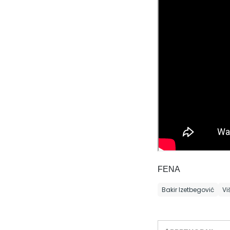
FENA
Bakir Izetbegović
Vi