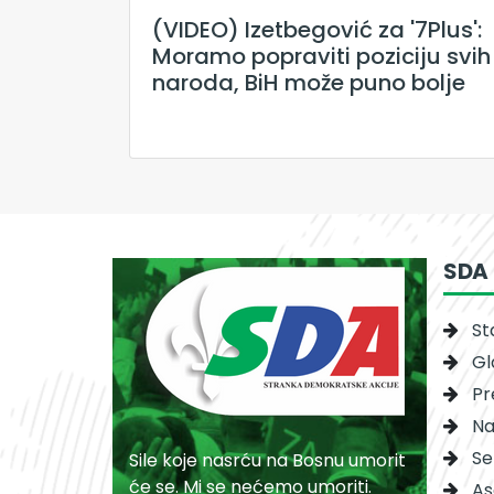
(VIDEO) Izetbegović za '7Plus':
Moramo popraviti poziciju svih
naroda, BiH može puno bolje
SDA
St
Gl
Pr
Na
Se
Sile koje nasrću na Bosnu umorit
će se. Mi se nećemo umoriti.
As