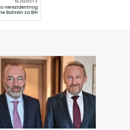
SLJEDEĆI
io nerezidentnog
e Bahrein za BiH