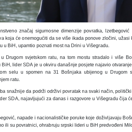
enstveno značaj sigurnosne dimenzije povratka, Izetbegović
va koja će onemogućiti da se više ikada ponove zločini, užasi k
 u BiH, upamtio poznati most na Drini u Višegradu.
 u Drugom svjetskom ratu, na tom mostu stradalo i više B
u BiH, lider SDA je u okviru današnje posjete najavio otvaranj
kom selu u spomen na 31 Bošnjaka ubijenog u Drugom sv
njem ratu.
ba snažnije da podrži održivi povratak na svaki način, politički 
ider SDA, najavljujući za danas i razgovore u Višegradu čija će
egović, napade i nacionalističke poruke koje doživljavaju Bošn
o ili su povratnici, ohrabruju srpski lideri u BiH predvođeni 