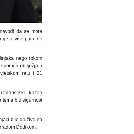
 navodi da se mora
oje je više puta, ne
ošnjaka nego tokom
e spomen-obilježja u
jetskom ratu i 21
i finansijski - kazao
 tema biti sigurnost
jaci bilo da žive na
Miloradom Dodikom.