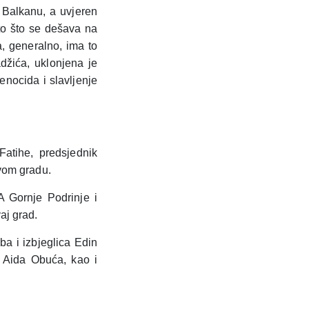
a Balkanu, a uvjeren
 to što se dešava na
a, generalno, ima to
žića, uklonjena je
enocida i slavljenje
atihe, predsjednik
vom gradu.
 Gornje Podrinje i
aj grad.
ba i izbjeglica Edin
 Aida Obuća, kao i