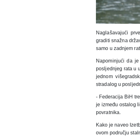
Naglašavajući prv
graditi snažna drža
samo u zadnjem ratu
Napominjući da je
posljednjeg rata u 
jednom višegrads
stradalog u posljed
- Federacija BiH tre
je između ostalog l
povratnika.
Kako je naveo Izetb
ovom području staln