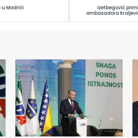
a u Modriči
Izetbegović prim
ambasadora Kraljevin