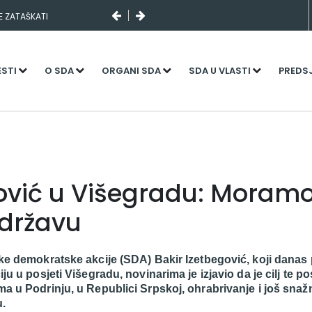
SE ZATAŠKATI
I SLUČAJNI PREVID,
NJENI KADROVI
ESTI
O SDA
ORGANI SDA
SDA U VLASTI
PREDS
ović u Višegradu: Moramo
državu
ke demokratske akcije (SDA) Bakir Izetbegović, koji danas
u u posjeti Višegradu, novinarima je izjavio da je cilj te po
 u Podrinju, u Republici Srpskoj, ohrabrivanje i još snaž
.