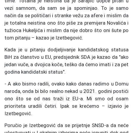
time. Totalna je neistina da je Sarajlić uopće pitan u
vezi samnom, da sam se ja spominjao. To je samo
način da se političari i stranke vežu za afere i mislim da
je totalna neistina ono što piše za premijera Novalića i
tužioca Hukeljića i mislim da nije dobro što oni šute po
tom pitanju – kazao je Izetbegović.
Kada je u pitanju dodjeljivanje kandidatskog statusa
BiH za članstvo u EU, predsjednik SDA je kazao da "ako
jedan vuče, a dvojica koče, teško da ćemo imati i za pet
godina kandidatski status".
- A ako bismo radili, ovako kako danas radimo u Domu
naroda, onda bi bilo realno nekad u 2021. godini postići
ono što se od nas traži iz EU-a. Mi smo od osam
prioriteta uradili četiri. Ipak se krećemo – izjavio je
Izetbegović.
Poručio je Izetbegović da se prijetnje SNSD-a da neće
učestvovati u Lokalnim izborima neće ispuniti dok god