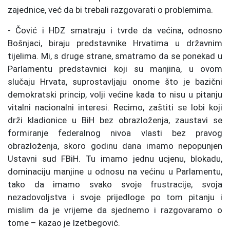
zajednice, već da bi trebali razgovarati o problemima.
- Čović i HDZ smatraju i tvrde da većina, odnosno
Bošnjaci, biraju predstavnike Hrvatima u državnim
tijelima. Mi, s druge strane, smatramo da se ponekad u
Parlamentu predstavnici koji su manjina, u ovom
slučaju Hrvata, suprostavljaju onome što je bazični
demokratski princip, volji većine kada to nisu u pitanju
vitalni nacionalni interesi. Recimo, zaštiti se lobi koji
drži kladionice u BiH bez obrazloženja, zaustavi se
formiranje federalnog nivoa vlasti bez pravog
obrazloženja, skoro godinu dana imamo nepopunjen
Ustavni sud FBiH. Tu imamo jednu ucjenu, blokadu,
dominaciju manjine u odnosu na većinu u Parlamentu,
tako da imamo svako svoje frustracije, svoja
nezadovoljstva i svoje prijedloge po tom pitanju i
mislim da je vrijeme da sjednemo i razgovaramo o
tome – kazao je Izetbegović.