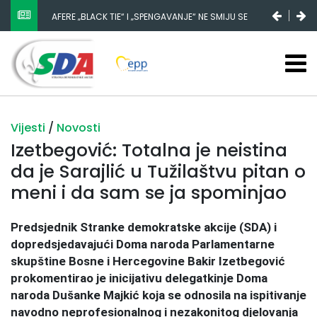
AFERE „BLACK TIE“ I „SPENGAVANJE“ NE SMIJU SE
ZATAŠKATI
Vijesti
/
Novosti
Izetbegović: Totalna je neistina
da je Sarajlić u Tužilaštvu pitan o
meni i da sam se ja spominjao
Predsjednik Stranke demokratske akcije (SDA) i
dopredsjedavajući Doma naroda Parlamentarne
skupštine Bosne i Hercegovine Bakir Izetbegović
prokomentirao je inicijativu delegatkinje Doma
naroda Dušanke Majkić koja se odnosila na ispitivanje
navodno neprofesionalnog i nezakonitog djelovanja