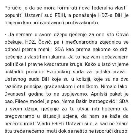
Poručio je da se mora formirati nova federalna vlast i
popuniti Ustavni sud FBiH, a ponašanje HDZ-a BiH je
ocijenio kao pritivustavno i protivzakonito.
- Ja nemam u svom džepu rješenje za ono što Čović
očekuje. HDZ, Čović, pa i međunarodna zajednica se
odnosi prema meni i SDA kao prema nekome ko drži
rješenje u vlastitim rukama. Ja to nazivam rješavanjem
političke i pravne kvadrature kruga. Kako u isto vrijeme
uskladiti presude Evropskog suda za ljudska prava i
Ustavnog suda BiH koje su u koliziji, koje su na dva
različita principa, građanskom i etničkom. Nimalo lako.
Dvanaest godina to ne uspijevamo. Aprilski paket je
pao, Fileov model je pao. Nema Bakir Izetbegović i SDA
u svom džepu rješenje za tu stvar, niti hoćemo da
pregovaramo u situaciji ucjene, da nam se kaže da
nećemo imati Vladu FBiH i Ustavni sud, a sad ne znam
šta treće nećemo imati dok se nešto ne isporuči drugoj