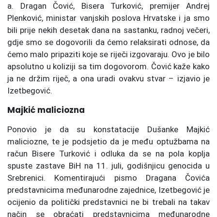
a. Dragan Čović, Bisera Turković, premijer Andrej
Plenković, ministar vanjskih poslova Hrvatske i ja smo
bili prije nekih desetak dana na sastanku, radnoj večeri,
gdje smo se dogovorili da ćemo relaksirati odnose, da
ćemo malo pripaziti koje se riječi izgovaraju. Ovo je bilo
apsolutno u koliziji sa tim dogovorom. Čović kaže kako
ja ne držim riječ, a ona uradi ovakvu stvar – izjavio je
Izetbegović.
Majkić maliciozna
Ponovio je da su konstatacije Dušanke Majkić
maliciozne, te je podsjetio da je među optužbama na
račun Bisere Turković i odluka da se na pola koplja
spuste zastave BiH na 11. juli, godišnjicu genocida u
Srebrenici. Komentirajući pismo Dragana Čovića
predstavnicima međunarodne zajednice, Izetbegović je
ocijenio da politički predstavnici ne bi trebali na takav
način se obraćati predstavnicima međunarodne