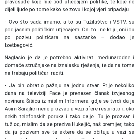
pravosuđe koje nije pod utjecajem politike, te koje ne
dijeli ljude po tome kako se zovu i kojoj vjeri pripadaju.
- Ovo što sada imamo, a to su Tužilaštvo i VSTV, su
pod jasnim političkim utjecajem. Oni to i ne kriju, oni idu
po pozivu političara na sastanke – dodao je
Izetbegović.
Naglasio je da je potrebno aktivirati međunarodne i
domaće stručnjake na iznalasku rješenja, te da na tome
ne trebaju političari raditi.
- Ja bih obratio pažnju na jednu stvar. Prije nekoliko
dana na televiziji Face je prenesen članak izvjesnog
novinara Šišića iz mislim Informera, gdje se tvrdi da je
Asim Sarajlić mene prozvao u vezi afere respiratori, oko
nekih telefonskih poruka i tako dalje. Tu je prozvan i
tužioc, mislim da se preziva Hukeljić, naš premijer, tako
da ja pozivam sve te aktere da se očituju u vezi sa