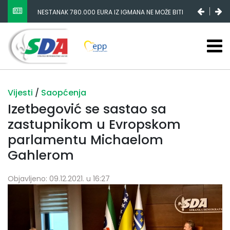
NESTANAK 780.000 EURA IZ IGMANA NE MOŽE BITI
SLUČAJNI PREVID, ODGOVORNOST MORAJU SNOSITI
VLADA FBIH I NJENI KADROVI
Vijesti
/
Saopćenja
Izetbegović se sastao sa
zastupnikom u Evropskom
parlamentu Michaelom
Gahlerom
Objavljeno: 09.12.2021. u 16:27