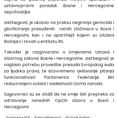
ustavnopravni poredak Bosne i Hercegovine
neprihvatljivi.
Izetbegović je ukazao na praksu negiranja genocida i
glorificiranja presuđenih ratnih zločinaca u Bosni i
Hercegovini, kao i na aparthejd kojem su izloženi
Bošnjaci i Hrvati u entitetu RS.
Također je razgovarano o izmjenama Ustava i
Izbornog zakona Bosne i Hercegovine. Izetbegović je
naglasio potrebu provedbe presuda Evropskog suda
za ljudska prava, te istovremeno rješavanje pitanja
funkcionalnosti Parlamenta Federacije BiH
reduciranjem ovlasti i nadležnosti Doma naroda.
Sagovornici su se složili da ne smije biti prepreka za
održavanje narednih Općih izbora u Bosni i
Hercegovini.
Saopćenje SDA
Bakir Izetbegović
Michael Gahler