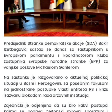
Predsjednik Stranke demokratske akcije (SDA) Bakir
Izetbegović sastao se danas sa zastupnikom u
Evropskom parlamentu i koordinatorom Kluba
zastupnika Evropske narodne stranke (EPP) za
vanjske poslove Michaelom Gahlerom.
Na sastanku je razgovarano o aktuelnoj političkoj
situaciji u Bosni i Hercegovini, sa posebnim fokusom
na jednostrane postupke vlasti entiteta RS i krizu
izazvanu blokadom rada državnih institucija.
Zajednički je ocijenjeno da su bilo kakvi postupci
kojima se podriva Dejtonski mirovni sporazum i