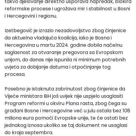
takvo djelovanje direktno usporava napredak, blokira
reformske procese i ugrožava mir i stabilnost u Bosni
i Hercegovini i regionu.
Izetbegović je izrazio nezadovoljstvo zbog činjenice
da aktuelna vladajuća koalicija, iako je Bosna i
Hercegovina u martu 2024. godine dobila načelnu
saglasnost za otvaranje pregovora sa Evropskom
unijom, do danas nije ispunila ni minimum potrebnih
uvjeta za dobijanje datuma i otpočinjanje tog
procesa.
Posebno je istaknuta zabrinutost zbog činjenice da
Vijeće ministara BiH još uvijek nije uspjelo usaglasiti
Program reformi u okviru Plana rasta, zbog čega su
građani Bosne i Hercegovine već u julu ostala bez 108
miliona eura pomoći Evropske unije, te će ostati bez
jednakog iznosa ukoliko se taj dokument ne usaglasi
do kraja septembra.