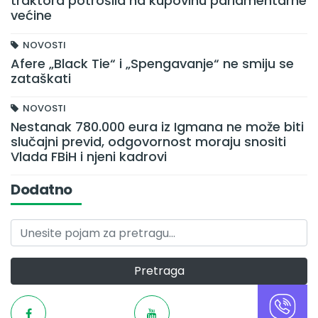
traktora potrošila na kupovinu parlamentarne
većine
NOVOSTI
Afere „Black Tie“ i „Spengavanje“ ne smiju se
zataškati
NOVOSTI
Nestanak 780.000 eura iz Igmana ne može biti
slučajni previd, odgovornost moraju snositi
Vlada FBiH i njeni kadrovi
Dodatno
Pretraga