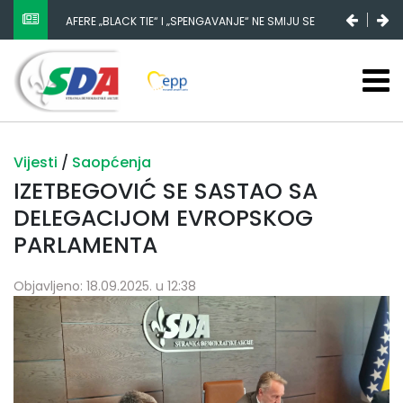
AFERE „BLACK TIE“ I „SPENGAVANJE“ NE SMIJU SE
ZATAŠKATI
Vijesti
/
Saopćenja
IZETBEGOVIĆ SE SASTAO SA
DELEGACIJOM EVROPSKOG
PARLAMENTA
Objavljeno: 18.09.2025. u 12:38