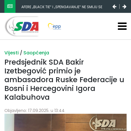
AFERE „BLACK TIE“ I „SPENGAVANJE“ NE SMIJU SE
ZATAŠKATI
Vijesti
/
Saopćenja
Predsjednik SDA Bakir
Izetbegović primio je
ambasadora Ruske Federacije u
Bosni i Hercegovini Igora
Kalabuhova
Objavljeno: 17.09.2025. u 13:44