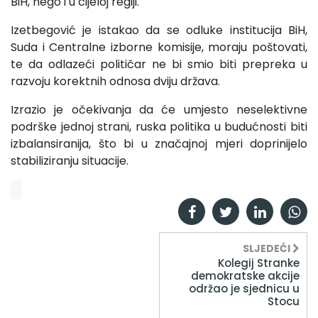
BiH, nego i u cijeloj regiji.
Izetbegović je istakao da se odluke institucija BiH,
Suda i Centralne izborne komisije, moraju poštovati,
te da odlazeći političar ne bi smio biti prepreka u
razvoju korektnih odnosa dviju država.
Izrazio je očekivanja da će umjesto neselektivne
podrške jednoj strani, ruska politika u budućnosti biti
izbalansiranija, što bi u značajnoj mjeri doprinijelo
stabiliziranju situacije.
SLJEDEĆI
Kolegij Stranke
demokratske akcije
održao je sjednicu u
Stocu