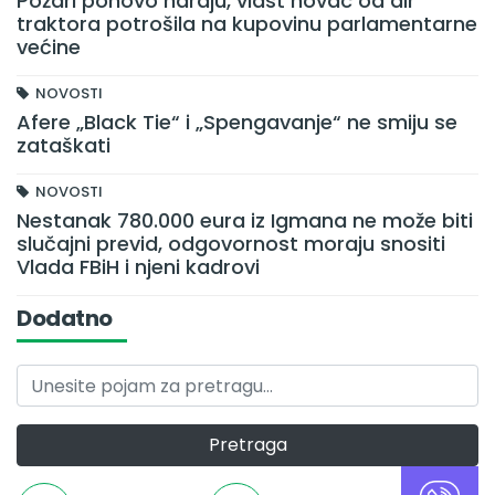
Požari ponovo haraju, vlast novac od air
traktora potrošila na kupovinu parlamentarne
većine
NOVOSTI
Afere „Black Tie“ i „Spengavanje“ ne smiju se
zataškati
NOVOSTI
Nestanak 780.000 eura iz Igmana ne može biti
slučajni previd, odgovornost moraju snositi
Vlada FBiH i njeni kadrovi
Dodatno
Pretraga