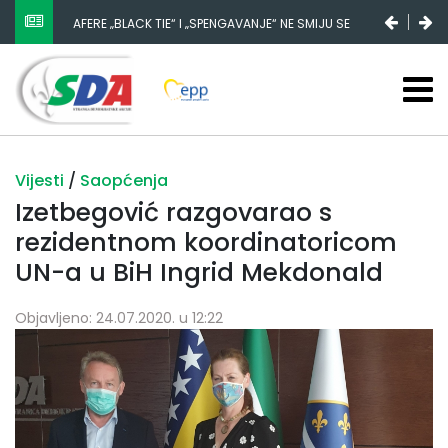
AFERE „BLACK TIE“ I „SPENGAVANJE“ NE SMIJU SE
ZATAŠKATI
Vijesti
/
Saopćenja
Izetbegović razgovarao s
rezidentnom koordinatoricom
UN-a u BiH Ingrid Mekdonald
Objavljeno: 24.07.2020. u 12:22