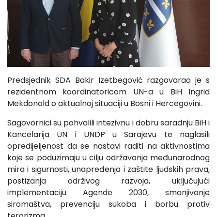
Predsjednik SDA Bakir Izetbegović razgovarao je s
rezidentnom koordinatoricom UN-a u BiH Ingrid
Mekdonald o aktualnoj situaciji u Bosni i Hercegovini.
Sagovornici su pohvalili intezivnu i dobru saradnju BiH i
Kancelarija UN i UNDP u Sarajevu te naglasili
opredijeljenost da se nastavi raditi na aktivnostima
koje se poduzimaju u cilju održavanja međunarodnog
mira i sigurnosti, unapređenja i zaštite ljudskih prava,
postizanja održivog razvoja, uključujući
implementaciju Agende 2030, smanjivanje
siromaštva, prevenciju sukoba i borbu protiv
terorizma