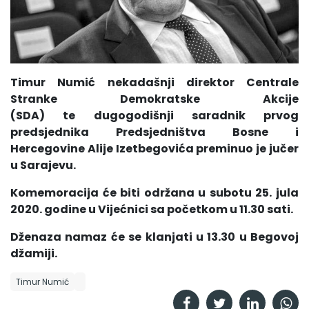
Timur Numić nekadašnji direktor Centrale
Stranke Demokratske Akcije
(SDA) te dugogodišnji saradnik prvog
predsjednika Predsjedništva Bosne i
Hercegovine Alije Izetbegovića preminuo je jučer
u Sarajevu.
Komemoracija će biti održana u subotu 25. jula
2020. godine u Vijećnici sa početkom u 11.30 sati.
Dženaza namaz će se klanjati u 13.30 u Begovoj
džamiji.
Timur Numić