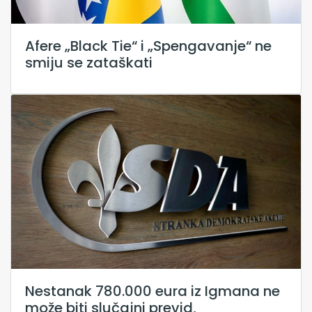
Afere „Black Tie“ i „Spengavanje“ ne
smiju se zataškati
Nestanak 780.000 eura iz Igmana ne
može biti slučajni previd,