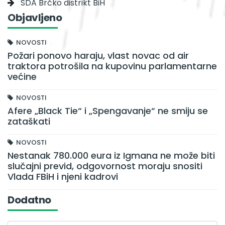
SDA Brčko distrikt BiH
Objavljeno
NOVOSTI
Požari ponovo haraju, vlast novac od air
traktora potrošila na kupovinu parlamentarne
većine
NOVOSTI
Afere „Black Tie“ i „Spengavanje“ ne smiju se
zataškati
NOVOSTI
Nestanak 780.000 eura iz Igmana ne može biti
slučajni previd, odgovornost moraju snositi
Vlada FBiH i njeni kadrovi
Dodatno