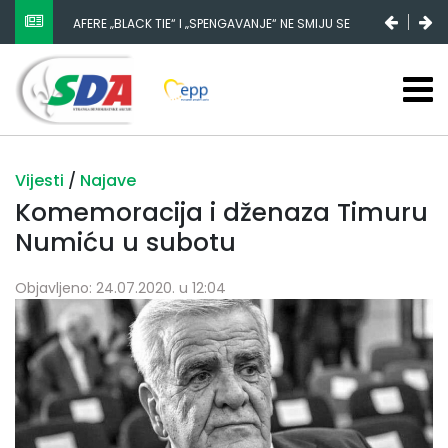
AFERE „BLACK TIE“ I „SPENGAVANJE“ NE SMIJU SE
ZATAŠKATI
Vijesti
/
Najave
Komemoracija i dženaza Timuru
Numiću u subotu
Objavljeno: 24.07.2020. u 12:04