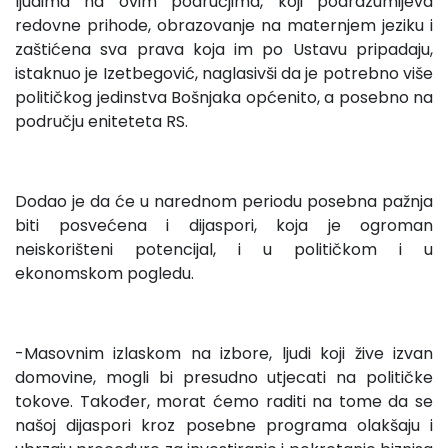
ljudima na ovim područjima, koji podrazumijeva
redovne prihode, obrazovanje na maternjem jeziku i
zaštićena sva prava koja im po Ustavu pripadaju,
istaknuo je Izetbegović, naglasivši da je potrebno više
političkog jedinstva Bošnjaka općenito, a posebno na
području eniteteta RS.
Dodao je da će u narednom periodu posebna pažnja
biti posvećena i dijaspori, koja je ogroman
neiskorišteni potencijal, i u političkom i u
ekonomskom pogledu.
-Masovnim izlaskom na izbore, ljudi koji žive izvan
domovine, mogli bi presudno utjecati na političke
tokove. Također, morat ćemo raditi na tome da se
našoj dijaspori kroz posebne programa olakšaju i