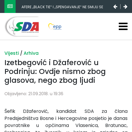
AFERE „BLACK TIE“ I „SPENGAVANJE“ NE SMIJU SE
ZATAŠKATI
Vijesti
/
Arhiva
Izetbegović i Džaferović u
Podrinju: Ovdje nismo zbog
glasova, nego zbog ljudi
Objavljeno: 21.09.2018. u 19:36
Šefik Džaferović, kandidat SDA za člana
Predsjedništva Bosne i Hercegovine posjetio je danas
povratnike u općinama Vlasenica, Bratunac,