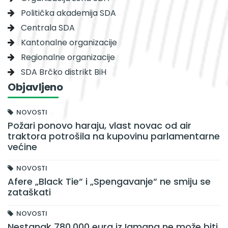
Politička akademija SDA
Centrala SDA
Kantonalne organizacije
Regionalne organizacije
SDA Brčko distrikt BiH
Objavljeno
NOVOSTI
Požari ponovo haraju, vlast novac od air
traktora potrošila na kupovinu parlamentarne
većine
NOVOSTI
Afere „Black Tie“ i „Spengavanje“ ne smiju se
zataškati
NOVOSTI
Nestanak 780.000 eura iz Igmana ne može biti