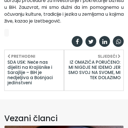
ubrzaju procedure za investiranje i pokretanje biznisa
u BiH. Zauzvrat, mi smo dužni da im pomognemo u
očuvanju kulture, tradicije i jezika u zemljama u kojima
žive, kazao je Izetbegović.
PRETHODNI
SLJEDEĆI
SDA USK: Neće nas
IZ OMAZIĆA PORUČENO:
dijeliti na Krajišnike i
MI NIGDJE NE IDEMO JER
Sarajlije – BiH je
SMO SVOJ NA SVOME, MI
nedjeljiva a Bošnjaci
TEK DOLAZIMO
jedinstveni
Vezani članci