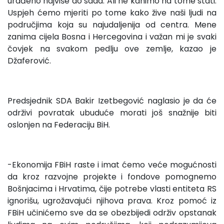
urađeno najviše do sada. Ali ne kanimo na tome stati.
Uspjeh ćemo mjeriti po tome kako žive naši ljudi na
područjima koja su najudaljenija od centra. Mene
zanima cijela Bosna i Hercegovina i važan mi je svaki
čovjek na svakom pedlju ove zemlje, kazao je
Džaferović.
Predsjednik SDA Bakir Izetbegović naglasio je da će
održivi povratak ubuduće morati još snažnije biti
oslonjen na Federaciju BiH.
-Ekonomija FBiH raste i imat ćemo veće mogućnosti
da kroz razvojne projekte i fondove pomognemo
Bošnjacima i Hrvatima, čije potrebe vlasti entiteta RS
ignorišu, ugrožavajući njihova prava. Kroz pomoć iz
FBiH učinićemo sve da se obezbijedi održiv opstanak