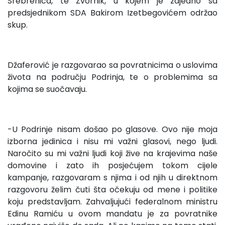
Srebrenica, te Zvornik, u kojem je zajedno sa
predsjednikom SDA Bakirom Izetbegovićem održao
skup.
Džaferović je razgovarao sa povratnicima o uslovima
života na području Podrinja, te o problemima sa
kojima se suočavaju.
-U Podrinje nisam došao po glasove. Ovo nije moja
izborna jedinica i nisu mi važni glasovi, nego ljudi.
Naročito su mi važni ljudi koji žive na krajevima naše
domovine i zato ih posjećujem tokom cijele
kampanje, razgovaram s njima i od njih u direktnom
razgovoru želim čuti šta očekuju od mene i politike
koju predstavljam. Zahvaljujući federalnom ministru
Edinu Ramiću u ovom mandatu je za povratnike