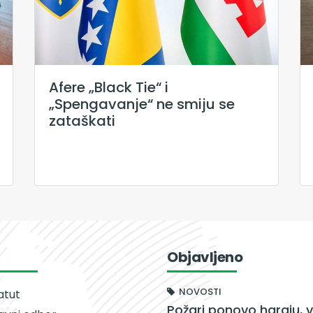
Afere „Black Tie“ i
„Spengavanje“ ne smiju se
zataškati
Objavljeno
NOVOSTI
atut
Požari ponovo haraju, v