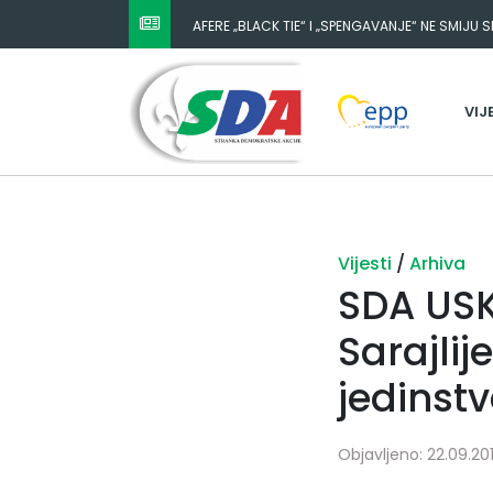
AFERE „BLACK TIE“ I „SPENGAVANJE“ NE SMIJU 
VIJ
Vijesti
/
Arhiva
SDA USK:
Sarajlij
jedinstv
Objavljeno: 22.09.201