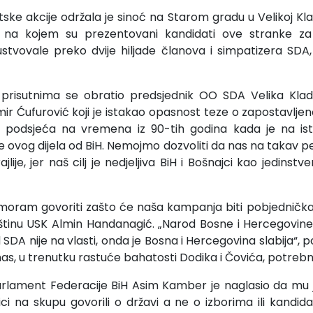
ke akcije održala je sinoć na Starom gradu u Velikoj Klad
 na kojem su prezentovani kandidati ove stranke za 
stvovale preko dvije hiljade članova i simpatizera SDA,
risutnima se obratio predsjednik OO SDA Velika Klad
r Ćufurović koji je istakao opasnost teze o zapostavljeno
a podsjeća na vremena iz 90-tih godina kada je na ist
je ovog dijela od BiH. Nemojmo dozvoliti da nas na takav pe
ajlije, jer naš cilj je nedjeljiva BiH i Bošnajci kao jedinst
moram govoriti zašto će naša kampanja biti pobjednička“
pštinu USK Almin Handanagić. „Narod Bosne i Hercegovine
d SDA nije na vlasti, onda je Bosna i Hercegovina slabija“, p
as, u trenutku rastuće bahatosti Dodika i Čovića, potrebn
 Parlament Federacije BiH Asim Kamber je naglasio da mu
ci na skupu govorili o državi a ne o izborima ili kandida