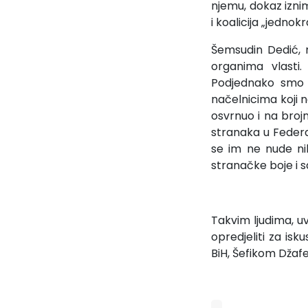
njemu, dokaz izni
i koalicija „jednok
Šemsudin Dedić, n
organima vlasti.
Podjednako smo 
načelnicima koji 
osvrnuo i na broj
stranaka u Federac
se im ne nude nik
stranačke boje i s
Takvim ljudima, uv
opredjeliti za is
BiH, Šefikom Džaf