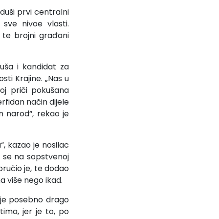
uši prvi centralni
sve nivoe vlasti.
 te brojni građani
uša i kandidat za
sti Krajine. „Nas u
oj priči pokušana
rfidan način dijele
ven narod“, rekao je
, kazao je nosilac
 se na sopstvenoj
oručio je, te dodao
a više nego ikad.
 je posebno drago
tima, jer je to, po