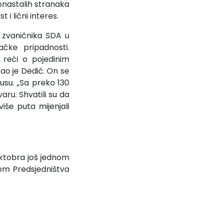
onastalih stranaka
 i lični interes.
h zvaničnika SDA u
ačke pripadnosti.
reći o pojedinim
ao je Dedić. On se
usu. „Sa preko 130
aru. Shvatili su da
iše puta mijenjali
 oktobra još jednom
nom Predsjedništva