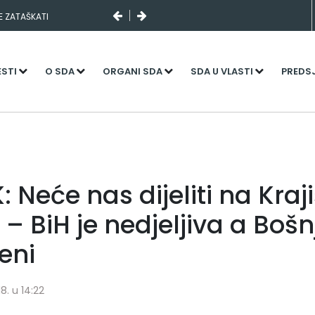
SE ZATAŠKATI
ESTI
O SDA
ORGANI SDA
SDA U VLASTI
PREDS
 Neće nas dijeliti na Kraji
e – BiH je nedjeljiva a Bošn
eni
8. u 14:22