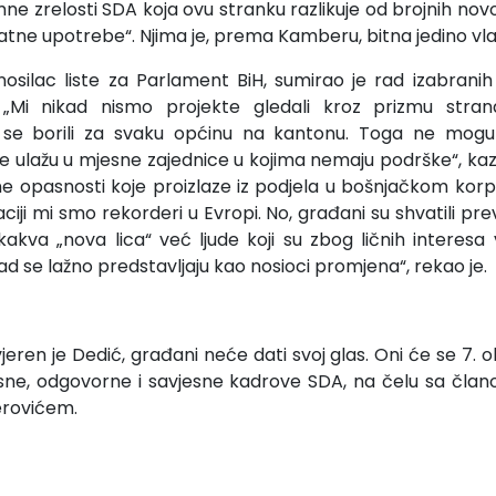
mne zrelosti SDA koja ovu stranku razlikuje od brojnih nov
ratne upotrebe“. Njima je, prema Kamberu, bitna jedino vlast
osilac liste za Parlament BiH, sumirao je rad izabrani
 „Mi nikad nismo projekte gledali kroz prizmu stran
se borili za svaku općinu na kantonu. Toga ne mogu 
ne ulažu u mjesne zajednice u kojima nemaju podrške“, kaz
ne opasnosti koje proizlaze iz podjela u bošnjačkom korp
iji mi smo rekorderi u Evropi. No, građani su shvatili prev
akva „nova lica“ već ljude koji su zbog ličnih interesa v
ad se lažno predstavljaju kao nosioci promjena“, rekao je.
jeren je Dedić, građani neće dati svoj glas. Oni će se 7.
kusne, odgovorne i savjesne kadrove SDA, na čelu sa čla
erovićem.