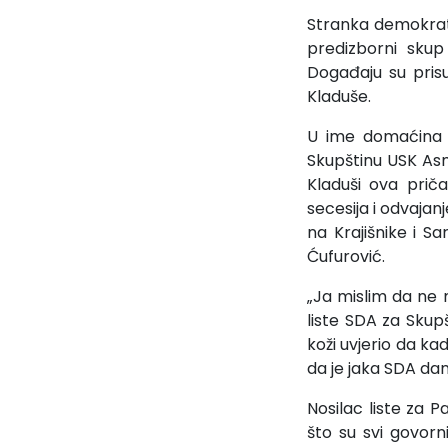
Stranka demokrats
predizborni skup
Događaju su prisu
Kladuše.
U ime domaćina p
Skupštinu USK Asmi
Kladuši ova prič
secesija i odvajan
na Krajišnike i Sar
Ćufurović.
„Ja mislim da ne 
liste SDA za Sku
koži uvjerio da ka
da je jaka SDA dan
Nosilac liste za
što su svi govorni