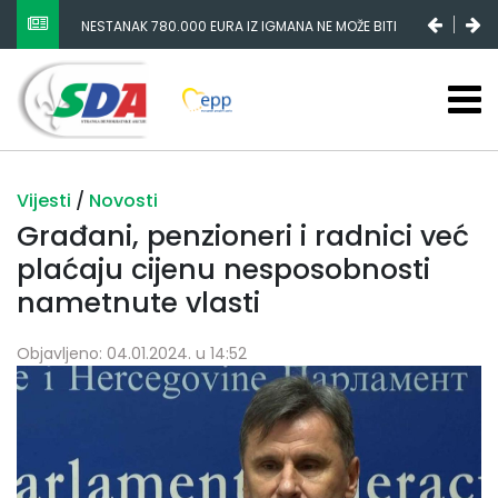
NESTANAK 780.000 EURA IZ IGMANA NE MOŽE BITI
SLUČAJNI PREVID, ODGOVORNOST MORAJU SNOSITI
VLADA FBIH I NJENI KADROVI
Vijesti
/
Novosti
Građani, penzioneri i radnici već
plaćaju cijenu nesposobnosti
nametnute vlasti
Objavljeno: 04.01.2024. u 14:52