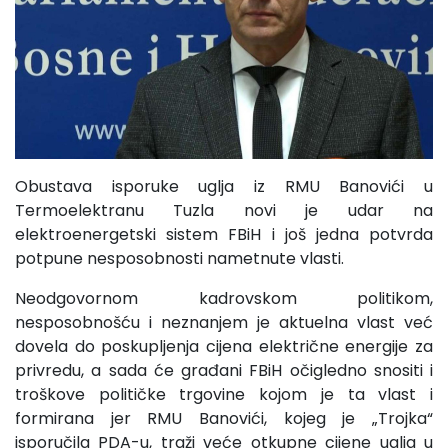
Obustava isporuke uglja iz RMU Banovići u
Termoelektranu Tuzla novi je udar na
elektroenergetski sistem FBiH i još jedna potvrda
potpune nesposobnosti nametnute vlasti.
Neodgovornom kadrovskom politikom,
nesposobnošću i neznanjem je aktuelna vlast već
dovela do poskupljenja cijena električne energije za
privredu, a sada će građani FBiH očigledno snositi i
troškove političke trgovine kojom je ta vlast i
formirana jer RMU Banovići, kojeg je „Trojka“
isporučila PDA-u, traži veće otkupne cijene uglja u