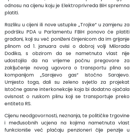
odnosu na cijenu koju je Elektroprivreda BiH spremna
platiti.
Razliku u cijeni ili nove ustupke „Trojke“ u zamjenu za
podršku PDA u Parlamentu FBiH ponovo će platiti
građani, koji su već poniženi činjenicom da im grijanje
plinom od 1. januara ovisi o dobroj volji Milorada
Dodika, s obzirom da se nametnuta vlast nije
udostojila da na vrijeme počnu pregovore za
zaključenje novog ugovora o transportu plina sa
kompanijom „Sarajevo gas“ Istočno Sarajevo.
Umjesto toga, dali su zeleno svjetlo za projekat
Istočne gasne interkonekcije koja bi dodatno ojačala
ovisnost o ruskom plinu koji se transportuje preko
entiteta RS.
Cijenu neodgovornosti, neznanja, te političke trgovine
i međusobnih ucjena na kojima nametnuta vlast
funkcioniše već plaćaju penzioneri čije penzije u