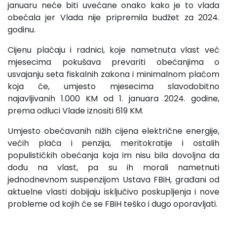
januaru neće biti uvećane onako kako je to vlada
obećala jer Vlada nije pripremila budžet za 2024.
godinu.
Cijenu plaćaju i radnici, koje nametnuta vlast već
mjesecima pokušava prevariti obećanjima o
usvajanju seta fiskalnih zakona i minimalnom plaćom
koja će, umjesto mjesecima slavodobitno
najavljivanih 1.000 KM od 1. januara 2024. godine,
prema odluci Vlade iznositi 619 KM.
Umjesto obećavanih nižih cijena električne energije,
većih plaća i penzija, meritokratije i ostalih
populističkih obećanja koja im nisu bila dovoljna da
dođu na vlast, pa su ih morali nametnuti
jednodnevnom suspenzijom Ustava FBiH, građani od
aktuelne vlasti dobijaju isključivo poskupljenja i nove
probleme od kojih će se FBiH teško i dugo oporavljati.