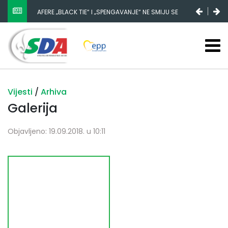
AFERE „BLACK TIE“ I „SPENGAVANJE“ NE SMIJU SE
ZATAŠKATI
Vijesti
/
Arhiva
Galerija
Objavljeno: 19.09.2018. u 10:11