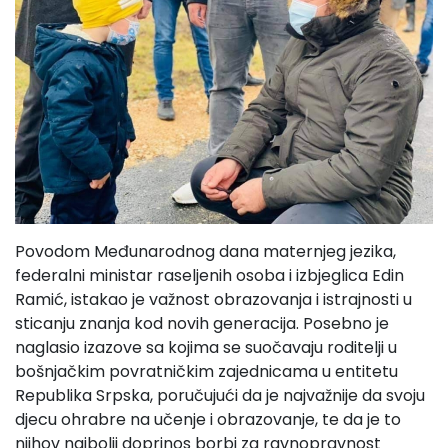
Povodom Međunarodnog dana maternjeg jezika,
federalni ministar raseljenih osoba i izbjeglica Edin
Ramić, istakao je važnost obrazovanja i istrajnosti u
sticanju znanja kod novih generacija. Posebno je
naglasio izazove sa kojima se suočavaju roditelji u
bošnjačkim povratničkim zajednicama u entitetu
Republika Srpska, poručujući da je najvažnije da svoju
djecu ohrabre na učenje i obrazovanje, te da je to
njihov najbolji doprinos borbi za ravnopravnost