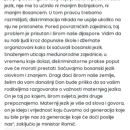
jezik, nije me to učinilo ni manjim Bošnjakom, ni
manjim Bosancem. U tom pravcu trebamo
razmišljati, diskriminacija nikada ne uspije ukoliko na
nju ne pristanete. Pored povratničkih zajednica, taj
problem je prisutan i širom naše dijaspore. Vidim da
su naši ljudi kroz dopunske škole i džemate
organizovani kako bi sačuvali bosanski jezik.
Snaženjem uticaja međunarodne zajednice, u
vremenu koje dolazi, diskriminatorne prakse poput
ove će morati prestati. Sačuvajmo bosanski jezik
olovkom i znanjem. Dragi đaci širom naše zemlje,
želim da vam današnji Dan bude prilika da sa vašim
roditeljima razgovarate o važnosti maternjeg jezika.
On je taj po kojem, širom svijeta, jedni druge
prepoznajemo. Maternji jezik je više od slova i govora,
on je ideja i vrijednost koju čuvamo od generacija koje
su bile prije nas za generacije koje će doći poslije
nas“, zaključio je ministar Ramić.