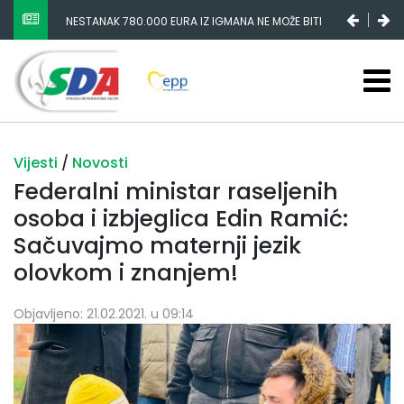
NESTANAK 780.000 EURA IZ IGMANA NE MOŽE BITI
SLUČAJNI PREVID, ODGOVORNOST MORAJU SNOSITI
VLADA FBIH I NJENI KADROVI
Vijesti
/
Novosti
Federalni ministar raseljenih
osoba i izbjeglica Edin Ramić:
Sačuvajmo maternji jezik
olovkom i znanjem!
Objavljeno: 21.02.2021. u 09:14