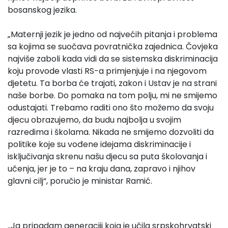
bosanskog jezika.
„Maternji jezik je jedno od najvećih pitanja i problema
sa kojima se suočava povratnička zajednica. Čovjeka
najviše zaboli kada vidi da se sistemska diskriminacija
koju provode vlasti RS-a primjenjuje i na njegovom
djetetu. Ta borba će trajati, zakon i Ustav je na strani
naše borbe. Do pomaka na tom polju, mi ne smijemo
odustajati. Trebamo raditi ono što možemo da svoju
djecu obrazujemo, da budu najbolja u svojim
razredima i školama. Nikada ne smijemo dozvoliti da
politike koje su vođene idejama diskriminacije i
isključivanja skrenu našu djecu sa puta školovanja i
učenja, jer je to – na kraju dana, zapravo i njihov
glavni cilj“, poručio je ministar Ramić.
„Ja pripadam generaciji koja je učila srpskohrvatski