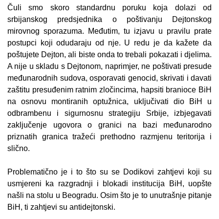
Čuli smo skoro standardnu poruku koja dolazi od
srbijanskog predsjednika o poštivanju Dejtonskog
mirovnog sporazuma. Međutim, tu izjavu u pravilu prate
postupci koji odudaraju od nje. U redu je da kažete da
poštujete Dejton, ali biste onda to trebali pokazati i djelima.
A nije u skladu s Dejtonom, naprimjer, ne poštivati presude
međunarodnih sudova, osporavati genocid, skrivati i davati
zaštitu presuđenim ratnim zločincima, hapsiti branioce BiH
na osnovu montiranih optužnica, uključivati dio BiH u
odbrambenu i sigurnosnu strategiju Srbije, izbjegavati
zaključenje ugovora o granici na bazi međunarodno
priznatih granica tražeći prethodno razmjenu teritorija i
slično.
Problematično je i to što su se Dodikovi zahtjevi koji su
usmjereni ka razgradnji i blokadi institucija BiH, uopšte
našli na stolu u Beogradu. Osim što je to unutrašnje pitanje
BiH, ti zahtjevi su antidejtonski.