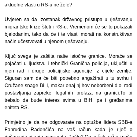
aktuelne vlasti u RS-u ne žele?
Uvjeren sa da izostanak državnog pristupa u rješavanju
migrantske krize šteti i RS-u. Vremenom će se to pokazati
bjelodanim, tako da će i te vlasti morati na konstruktivan
način učestvovati u njenom rješavanju.
Ključ svega je zaštita naše istočne granice. Moraće se
pojačati u ljudstvu i tehnički Granična policija, uključiti u
njen rad i druge policijijske agencije iz cijele zemlje.
Siguran sam da će biti potrebno angažirati u tu svrhu i
Oružane snage BiH, makar onaj njihov neborbeni dio, radi
postavljanja zapreke ilegalnih prolaza na granici.To bi
trebalo da bude interes svima u BiH, pa i građanima
eniteta RS.
Primjetno je da ne odgovarate na optužbe lidera SBB-a
Fahrudina Radončića na vaš račun kada je riječ o
rješavanju pitanja migranata. Zašto? On je čak tražio i vašu