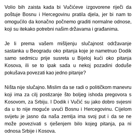
Volio bih zaista kada bi Vučićeve izgovorene riječi da
poštuje Bosnu i Hercegovinu pratila djela, jer bi nam to
omogućilo da konačno počnemo graditi normalne odnose,
koji su itekako potrebni našim državama i građanima.
Je li prema vašem mišljenju slučajnost održavanje
sastanka u Beogradu oko pitanja koje je nametnuo Dodik
samo sedmicu prije susreta u Bijeloj kući oko pitanja
Kosova, ili se to ipak sada u nekoj pozadini doduše
pokušava povezati kao jedno pitanje?
Ništa nije slučajno. Mislim da se radi o političkom manevru
koji ima za cilj postizanje što boljeg ishoda pregovora s
Kosovom, za Srbiju. I Dodik i Vučić su jako dobro svjesni
da u to nije moguće uvući Bosnu i Hercegovinu. Cijelom
svijetu je jasno da naša zemlja ima svoj put i da se ne
može povezivati s rješenjem bilo kojeg pitanja, pa ni
odnosa Srbije i Kosova.