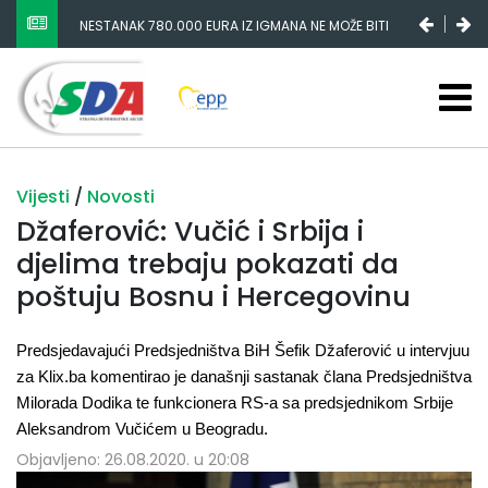
NESTANAK 780.000 EURA IZ IGMANA NE MOŽE BITI
SLUČAJNI PREVID, ODGOVORNOST MORAJU SNOSITI
VLADA FBIH I NJENI KADROVI
Vijesti
/
Novosti
Džaferović: Vučić i Srbija i
djelima trebaju pokazati da
poštuju Bosnu i Hercegovinu
Predsjedavajući Predsjedništva BiH Šefik Džaferović u intervjuu
za Klix.ba komentirao je današnji sastanak člana Predsjedništva
Milorada Dodika te funkcionera RS-a sa predsjednikom Srbije
Aleksandrom Vučićem u Beogradu.
Objavljeno: 26.08.2020. u 20:08