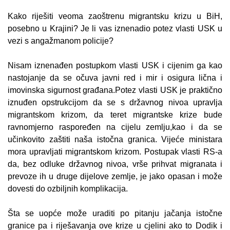
Kako riješiti veoma zaoštrenu migrantsku krizu u BiH,
posebno u Krajini? Je li vas iznenadio potez vlasti USK u
vezi s angažmanom policije?
Nisam iznenađen postupkom vlasti USK i cijenim ga kao
nastojanje da se očuva javni red i mir i osigura lična i
imovinska sigurnost građana.Potez vlasti USK je praktično
iznuđen opstrukcijom da se s državnog nivoa upravlja
migrantskom krizom, da teret migrantske krize bude
ravnomjerno raspoređen na cijelu zemlju,kao i da se
učinkovito zaštiti naša istočna granica. Vijeće ministara
mora upravljati migrantskom krizom. Postupak vlasti RS-a
da, bez odluke državnog nivoa, vrše prihvat migranata i
prevoze ih u druge dijelove zemlje, je jako opasan i može
dovesti do ozbiljnih komplikacija.
Šta se uopće može uraditi po pitanju jačanja istočne
granice pa i riješavanja ove krize u cjelini ako to Dodik i