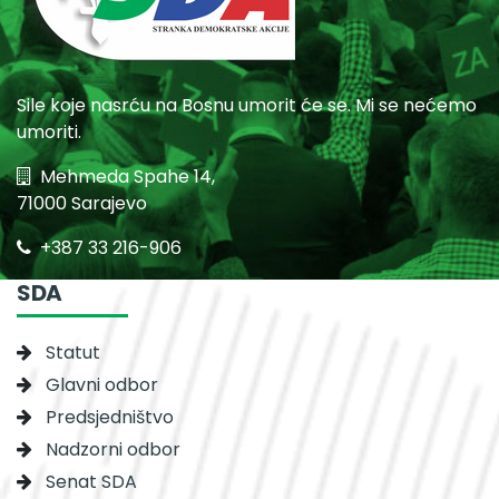
Sile koje nasrću na Bosnu umorit će se. Mi se nećemo
umoriti.
Mehmeda Spahe 14,
71000 Sarajevo
+387 33 216-906
SDA
Statut
Glavni odbor
Predsjedništvo
Nadzorni odbor
Senat SDA