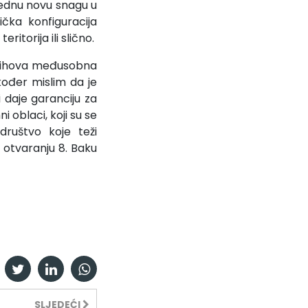
 jednu novu snagu u
čka konfiguracija
torija ili slično.
 njihova međusobna
kođer mislim da je
 daje garanciju za
i oblaci, koji su se
društvo koje teži
a otvaranju 8. Baku
SLJEDEĆI