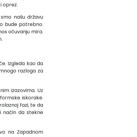
i oprez.
i smo našu državu
ako bude potrebno.
inos očuvanju mira.
n.
će. Izgleda kao da
 mnogo razloga za
nim izazovima. Uz
eformske iskorake.
olaznoj fazi, te da
ći način da stekne
ravo na Zapadnom