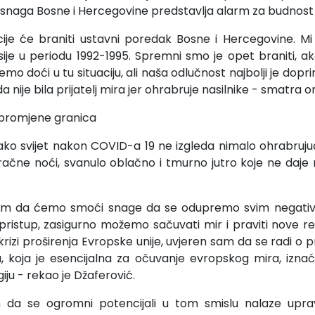
snaga Bosne i Hercegovine predstavlja alarm za budnost 
ucije će braniti ustavni poredak Bosne i Hercegovine. M
sije u periodu 1992-1995. Spremni smo je opet braniti, 
 doći u tu situaciju, ali naša odlučnost najbolji je dopr
a nije bila prijatelj mira jer ohrabruje nasilnike - smatra o
 promjene granica
 kako svijet nakon COVID-a 19 ne izgleda nimalo ohrabruju
račne noći, svanulo oblačno i tmurno jutro koje ne daje
sam da ćemo smoći snage da se odupremo svim negativ
pristup, zasigurno možemo sačuvati mir i praviti nove r
rizi proširenja Evropske unije, uvjeren sam da se radi o pr
a, koja je esencijalna za očuvanje evropskog mira, izna
iju - rekao je Džaferović.
en da se ogromni potencijali u tom smislu nalaze up