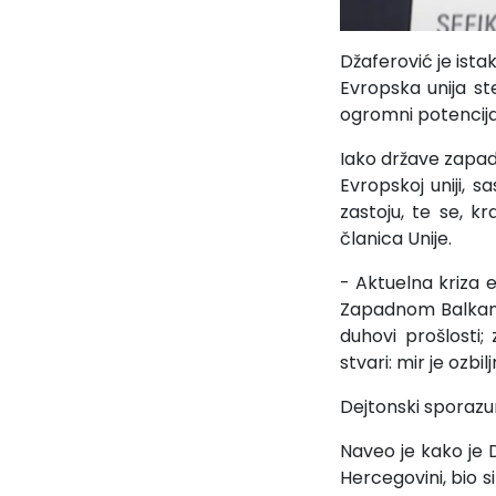
Džaferović je ista
Evropska unija st
ogromni potencijal
Iako države zapadn
Evropskoj uniji, 
zastoju, te se, 
članica Unije.
- Aktuelna kriza 
Zapadnom Balkanu
duhovi prošlosti;
stvari: mir je ozb
Dejtonski sporaz
Naveo je kako je D
Hercegovini, bio 