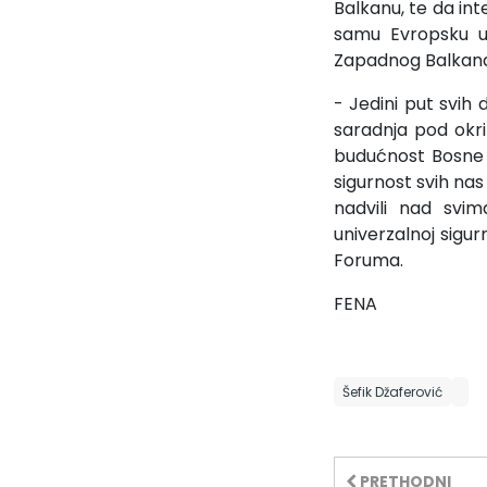
Balkanu, te da int
samu Evropsku un
Zapadnog Balkana z
- Jedini put svih
saradnja pod okri
budućnost Bosne i
sigurnost svih nas 
nadvili nad svim
univerzalnoj sigur
Foruma.
FENA
Šefik Džaferović
PRETHODNI