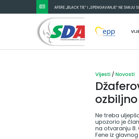
AFERE „BLACK TIE“ I „SPENGAVANJE“ NE SMIJU 
VIJ
Vijesti
/
Novosti
Džafero
ozbiljn
Ne treba uljepš
upozorio je čla
na otvaranju 8.
Fene iz glavnog