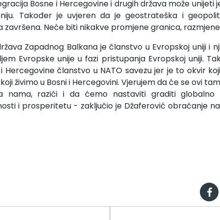
egracija Bosne i Hercegovine i drugih država može unijeti
iju. Također je uvjeren da je geostrateška i geopoliti
avršena. Neće biti nikakve promjene granica, razmjene teri
 država Zapadnog Balkana je članstvo u Evropskoj uniji i
ljem Evropske unije u fazi pristupanja Evropskoj uniji. Ta
 Hercegovine članstvo u NATO savezu jer je to okvir koji
koji živimo u Bosni i Hercegovini. Vjerujem da će se ovi tamn
a nama, razići i da ćemo nastaviti graditi globalno 
nosti i prosperitetu - zaključio je Džaferović obraćanje n