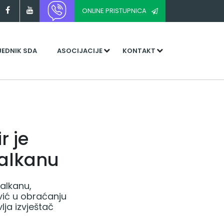
ONLINE PRISTUPNICA
JEDNIK SDA
ASOCIJACIJE
KONTAKT
r je
Balkanu
Balkanu,
vić u obraćanju
ja izvještač