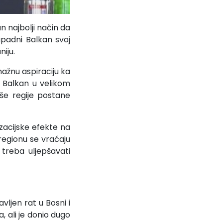
n najbolji način da
apadni Balkan svoj
iju.
nažnu aspiraciju ka
i Balkan u velikom
še regije postane
zacijske efekte na
egionu se vraćaju
 treba uljepšavati
vljen rat u Bosni i
 ali je donio dugo