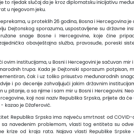
o je to rijedak slučaj da je kroz diplomatsku inicijativu me
 rat u njegovom jeku.
eprekama, u proteklih 26 godina, Bosna i Hercegovina je
ju Dejtonskog sporazuma, uspostavljene su državne insti
ružane snage Bosne i Hercegovine, koje čine pripad
zajednička obavještajna služba, pravosuđe, poreski sis
i ovim institucijama, u Bosni i Hercegovini je sačuvan mir
arodnih trupa. Kada je Dejtonski sporazum potpisan, mno
lementiran, čak i uz toliko prisustvo međunarodnih snaga
dvije i po decenije zahvaljujući jakim državnim institucija
 pitanje, a sa njime i sam mir u Bosni i Hercegovini. Neo
Hercegovine, koji nosi naziv Republika Srpska, prijete da ć
e - kazao je Džaferović.
titet Republika Srpska ima najveću smrtnost od COVID-a
ti sa navedenim problemom, vlasti tog entiteta su odve
ne krize od kraja rata. Najava vlasti Republike Srpske