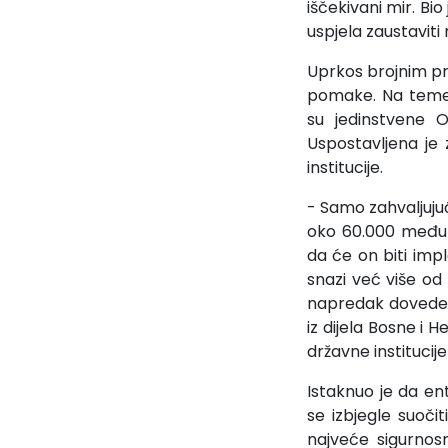
iščekivani mir. Bi
uspjela zaustaviti
Uprkos brojnim pr
pomake. Na temel
su jedinstvene O
Uspostavljena je 
institucije.
- Samo zahvaljujuć
oko 60.000 međun
da će on biti imp
snazi već više od 
napredak doveden u
iz dijela Bosne i 
državne institucij
Istaknuo je da en
se izbjegle suoči
najveće sigurnos