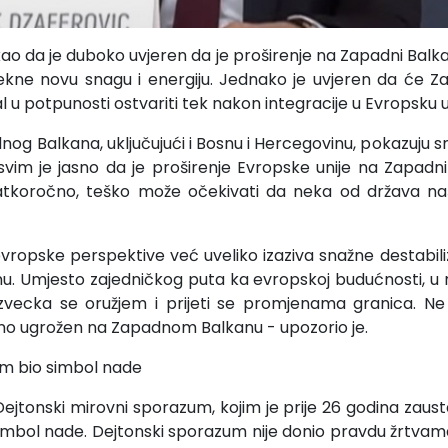
kao da je duboko uvjeren da je proširenje na Zapadni Balka
ekne novu snagu i energiju. Jednako je uvjeren da će Z
 u potpunosti ostvariti tek nakon integracije u Evropsku un
og Balkana, uključujući i Bosnu i Hercegovinu, pokazuju s
sasvim je jasno da je proširenje Evropske unije na Zapadn
kratkoročno, teško može očekivati da neka od država na
evropske perspektive već uveliko izaziva snažne destabili
. Umjesto zajedničkog puta ka evropskoj budućnosti, u r
 zvecka se oružjem i prijeti se promjenama granica. Ne
iljno ugrožen na Zapadnom Balkanu - upozorio je.
um bio simbol nade
ejtonski mirovni sporazum, kojim je prije 26 godina zausta
simbol nade. Dejtonski sporazum nije donio pravdu žrtvama,