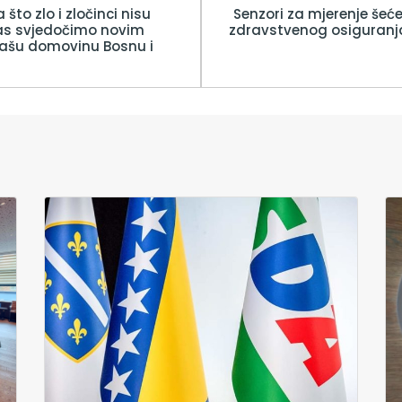
 što zlo i zločinci nisu
Senzori za mjerenje šeće
as svjedočimo novim
zdravstvenog osiguranja 
ašu domovinu Bosnu i