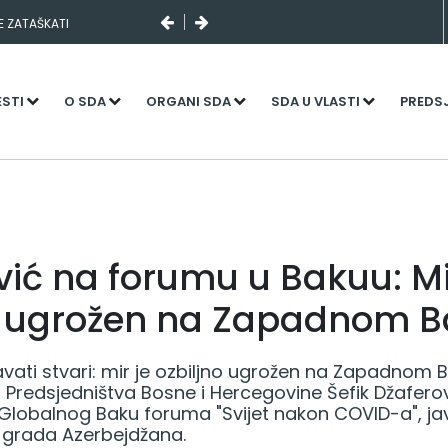
SE ZATAŠKATI
ESTI
O SDA
ORGANI SDA
SDA U VLASTI
PREDS
vić na forumu u Bakuu: Mi
o ugrožen na Zapadnom 
avati stvari: mir je ozbiljno ugrožen na Zapadnom 
n Predsjedništva Bosne i Hercegovine Šefik Džafero
 Globalnog Baku foruma "Svijet nakon COVID-a", javl
 grada Azerbejdžana.