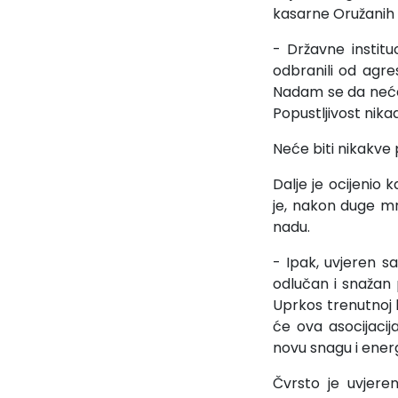
kasarne Oružanih 
- Državne instit
odbranili od agre
Nadam se da nećemo
Popustljivost nikad
Neće biti nikakve
Dalje je ocijenio
je, nakon duge m
nadu.
- Ipak, uvjeren 
odlučan i snažan 
Uprkos trenutnoj k
će ova asocijacij
novu snagu i energ
Čvrsto je uvjer