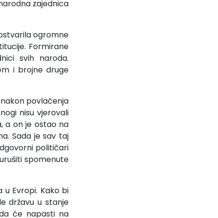
đunarodna zajednica
 ostvarila ogromne
tucije. Formirane
nici svih naroda.
tem i brojne druge
 i nakon povlačenja
gi nisu vjerovali
, a on je ostao na
ma. Sada je sav taj
dgovorni političari
e urušiti spomenute
 u Evropi. Kako bi
le državu u stanje
 da će napasti na