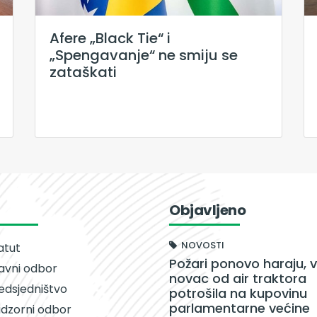
Afere „Black Tie“ i
„Spengavanje“ ne smiju se
zataškati
Objavljeno
NOVOSTI
atut
Požari ponovo haraju, v
avni odbor
novac od air traktora
edsjedništvo
potrošila na kupovinu
parlamentarne većine
dzorni odbor