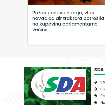
Požari ponovo haraju, vlast
novac od air traktora potrošila
na kupovinu parlamentarne
većine
SDA
St
Gl
Pr
Na