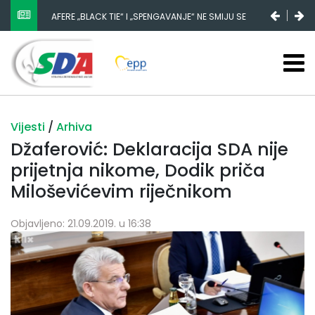
AFERE „BLACK TIE“ I „SPENGAVANJE“ NE SMIJU SE
ZATAŠKATI
Vijesti
/
Arhiva
Džaferović: Deklaracija SDA nije
prijetnja nikome, Dodik priča
Miloševićevim riječnikom
Objavljeno: 21.09.2019. u 16:38