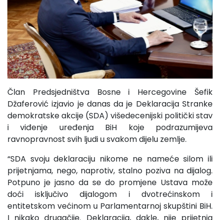
Član Predsjedništva Bosne i Hercegovine Šefik
Džaferović izjavio je danas da je Deklaracija Stranke
demokratske akcije (SDA) višedecenijski politički stav
i viđenje uređenja BiH koje podrazumijeva
ravnopravnost svih ljudi u svakom dijelu zemlje.
“SDA svoju deklaraciju nikome ne nameće silom ili
prijetnjama, nego, naprotiv, stalno poziva na dijalog.
Potpuno je jasno da se do promjene Ustava može
doći isključivo dijalogom i dvotrećinskom i
entitetskom većinom u Parlamentarnoj skupštini BiH.
I nikako drugačije. Deklaracija, dakle, nije prijetnja