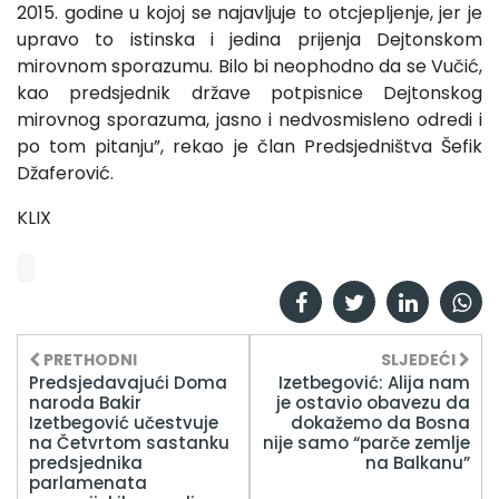
2015. godine u kojoj se najavljuje to otcjepljenje, jer je
upravo to istinska i jedina prijenja Dejtonskom
mirovnom sporazumu. Bilo bi neophodno da se Vučić,
kao predsjednik države potpisnice Dejtonskog
mirovnog sporazuma, jasno i nedvosmisleno odredi i
po tom pitanju”, rekao je član Predsjedništva Šefik
Džaferović.
KLIX
PRETHODNI
SLJEDEĆI
Predsjedavajući Doma
Izetbegović: Alija nam
naroda Bakir
je ostavio obavezu da
Izetbegović učestvuje
dokažemo da Bosna
na Četvrtom sastanku
nije samo “parče zemlje
predsjednika
na Balkanu”
parlamenata