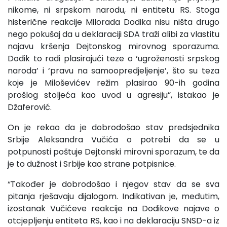
nikome, ni srpskom narodu, ni entitetu RS. Stoga
histerične reakcije Milorada Dodika nisu ništa drugo
nego pokušaj da u deklaraciji SDA traži alibi za vlastitu
najavu kršenja Dejtonskog mirovnog sporazuma.
Dodik to radi plasirajući teze o ‘ugroženosti srpskog
naroda’ i ‘pravu na samoopredjeljenje’, što su teza
koje je Miloševićev režim plasirao 90-ih godina
prošlog stoljeća kao uvod u agresiju”, istakao je
Džaferović.
On je rekao da je dobrodošao stav predsjednika
Srbije Aleksandra Vučića o potrebi da se u
potpunosti poštuje Dejtonski mirovni sporazum, te da
je to dužnost i Srbije kao strane potpisnice.
“Također je dobrodošao i njegov stav da se sva
pitanja rješavaju dijalogom. Indikativan je, međutim,
izostanak Vučićeve reakcije na Dodikove najave o
otcjepljenju entiteta RS, kao i na deklaraciju SNSD-a iz