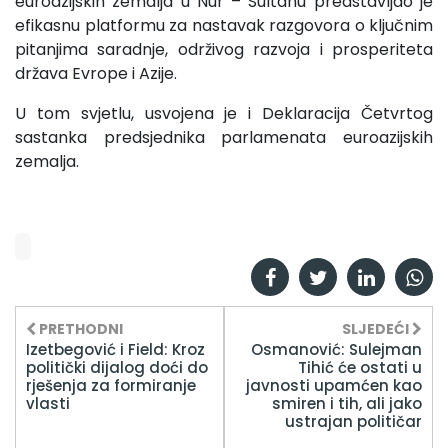
euroazijskih zemalja u Nur – Sultanu predstavljao je
efikasnu platformu za nastavak razgovora o ključnim
pitanjima saradnje, održivog razvoja i prosperiteta
država Evrope i Azije.
U tom svjetlu, usvojena je i Deklaracija Četvrtog
sastanka predsjednika parlamenata euroazijskih
zemalja.
PRETHODNI
SLJEDEĆI
Izetbegović i Field: Kroz
Osmanović: Sulejman
politički dijalog doći do
Tihić će ostati u
rješenja za formiranje
javnosti upamćen kao
vlasti
smiren i tih, ali jako
ustrajan političar