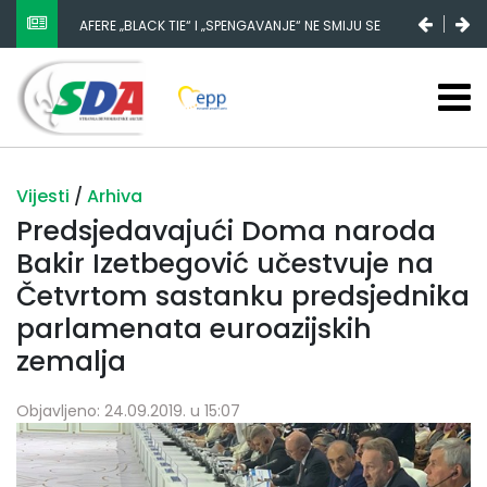
AFERE „BLACK TIE“ I „SPENGAVANJE“ NE SMIJU SE
ZATAŠKATI
Vijesti
/
Arhiva
Predsjedavajući Doma naroda
Bakir Izetbegović učestvuje na
Četvrtom sastanku predsjednika
parlamenata euroazijskih
zemalja
Objavljeno: 24.09.2019. u 15:07