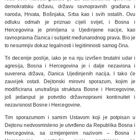
demokratsku državu, državu ravnopravnih građana i
naroda, Hrvata, Bošnjaka, Srba kao i svih ostalih. Ovu
odluku odmah je priznao cijeli svijet, i Bosna i
Hercegovina je primljena u Ujedinjene nacije, kao
ravnopravna članica i subjekt međunarodnog prava. Bio je
to nesumnjiv dokaz legalnosti i legitimnosti samog čina.
Tri decenije poslije, iako je na nju izvršen brutalni udar i
agresija, Bosna i Hercegovina je i dalje nezavisna i
suverena država, članica Ujedinjenih nacija. I tako će
zauvijek ostati. Dejtonski mirovni sporazum, kojim je
modificirana unutrašnja struktura Bosne i Hercegovine,
još jedanput je potvrdio državnopravni kontinuitet i
nezavisnost Bosne i Hercegovine.
Tim sporazumom i samim Ustavom koji je potpisan u
Dejtonu nedvosmisleno je utvrđeno da Republika Bosna i
Hercegovina, sa izmijenjenim nazivom – Bosna i