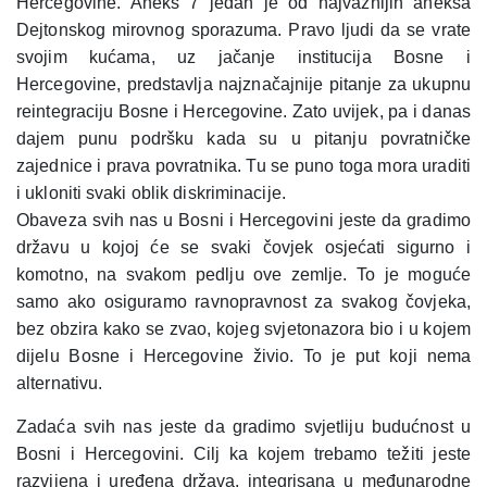
Hercegovine. Aneks 7 jedan je od najvažnijih aneksa
Dejtonskog mirovnog sporazuma. Pravo ljudi da se vrate
svojim kućama, uz jačanje institucija Bosne i
Hercegovine, predstavlja najznačajnije pitanje za ukupnu
reintegraciju Bosne i Hercegovine. Zato uvijek, pa i danas
dajem punu podršku kada su u pitanju povratničke
zajednice i prava povratnika. Tu se puno toga mora uraditi
i ukloniti svaki oblik diskriminacije.
Obaveza svih nas u Bosni i Hercegovini jeste da gradimo
državu u kojoj će se svaki čovjek osjećati sigurno i
komotno, na svakom pedlju ove zemlje. To je moguće
samo ako osiguramo ravnopravnost za svakog čovjeka,
bez obzira kako se zvao, kojeg svjetonazora bio i u kojem
dijelu Bosne i Hercegovine živio. To je put koji nema
alternativu.
Zadaća svih nas jeste da gradimo svjetliju budućnost u
Bosni i Hercegovini. Cilj ka kojem trebamo težiti jeste
razvijena i uređena država, integrisana u međunarodne