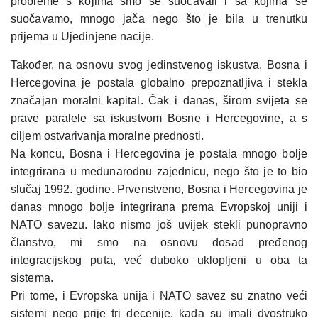
probleme s kojima smo se suočavali i sa kojima se
suočavamo, mnogo jača nego što je bila u trenutku
prijema u Ujedinjene nacije.
Također, na osnovu svog jedinstvenog iskustva, Bosna i
Hercegovina je postala globalno prepoznatljiva i stekla
značajan moralni kapital. Čak i danas, širom svijeta se
prave paralele sa iskustvom Bosne i Hercegovine, a s
ciljem ostvarivanja moralne prednosti.
Na koncu, Bosna i Hercegovina je postala mnogo bolje
integrirana u međunarodnu zajednicu, nego što je to bio
slučaj 1992. godine. Prvenstveno, Bosna i Hercegovina je
danas mnogo bolje integrirana prema Evropskoj uniji i
NATO savezu. Iako nismo još uvijek stekli punopravno
članstvo, mi smo na osnovu dosad pređenog
integracijskog puta, već duboko uklopljeni u oba ta
sistema.
Pri tome, i Evropska unija i NATO savez su znatno veći
sistemi nego prije tri decenije, kada su imali dvostruko