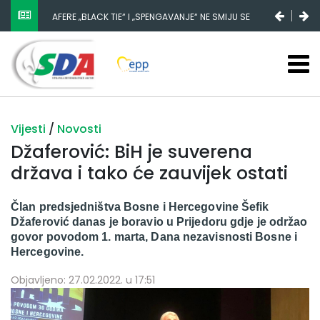
AFERE „BLACK TIE“ I „SPENGAVANJE“ NE SMIJU SE
ZATAŠKATI
Vijesti
/
Novosti
Džaferović: BiH je suverena
država i tako će zauvijek ostati
Član predsjedništva Bosne i Hercegovine Šefik
Džaferović danas je boravio u Prijedoru gdje je održao
govor povodom 1. marta, Dana nezavisnosti Bosne i
Hercegovine.
Objavljeno: 27.02.2022. u 17:51