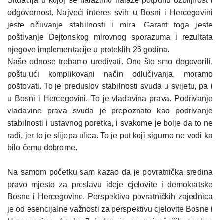
Situacija u kojoj se nalazimo nalaže potpunu ozbiljnost i
odgovornost. Najveći interes svih u Bosni i Hercegovini
jeste očuvanje stabilnosti i mira. Garant toga jeste
poštivanje Dejtonskog mirovnog sporazuma i rezultata
njegove implementacije u proteklih 26 godina.
Naše odnose trebamo uređivati. Ono što smo dogovorili,
poštujući komplikovani način odlučivanja, moramo
poštovati. To je preduslov stabilnosti svuda u svijetu, pa i
u Bosni i Hercegovini. To je vladavina prava. Podrivanje
vladavine prava svuda je prepoznato kao podrivanje
stabilnosti i ustavnog poretka, i svakome je bolje da to ne
radi, jer to je slijepa ulica. To je put koji sigurno ne vodi ka
bilo čemu dobrome.
Na samom početku sam kazao da je povratnička sredina
pravo mjesto za proslavu ideje cjelovite i demokratske
Bosne i Hercegovine. Perspektiva povratničkih zajednica
je od esencijalne važnosti za perspektivu cjelovite Bosne i