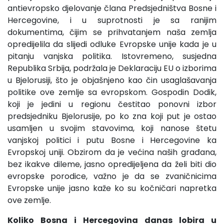
antievropsko djelovanje člana Predsjedništva Bosne i
Hercegovine, i u suprotnosti je sa ranijim
dokumentima, čijim se prihvatanjem naša zemlja
opredijelila da slijedi odluke Evropske unije kada je u
pitanju vanjska politika. Istovremeno, susjedna
Republika Srbija, podržala je Deklaraciju EU o izborima
u Bjelorusiji, što je objašnjeno kao čin usaglašavanja
politike ove zemlje sa evropskom. Gospodin Dodik,
koji je jedini u regionu čestitao ponovni izbor
predsjedniku Bjelorusije, po ko zna koji put je ostao
usamljen u svojim stavovima, koji nanose štetu
vanjskoj politici i putu Bosne i Hercegovine ka
Evropskoj uniji. Obzirom da je većina naših građana,
bez ikakve dileme, jasno opredijeljena da želi biti dio
evropske porodice, važno je da se zvaničnicima
Evropske unije jasno kaže ko su kočničari napretka
ove zemlje.
Koliko Bosna i Hercegovina danas lobira u