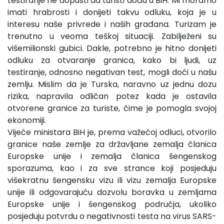
testiranje ne dopusti da turisti dođu u BiH. Mi moramo
imati hrabrosti i donijeti takvu odluku, koja je u
interesu naše privrede i naših građana. Turizam je
trenutno u veoma teškoj situaciji. Zabilježeni su
višemilionski gubici. Dakle, potrebno je hitno donijeti
odluku za otvaranje granica, kako bi ljudi, uz
testiranje, odnosno negativan test, mogli doći u našu
zemlju. Mislim da je Turska, naravno uz jednu dozu
rizika, napravila odličan potez kada je ostavila
otvorene granice za turiste, čime je pomogla svojoj
ekonomiji.
Vijeće ministara BiH je, prema važećoj odluci, otvorilo
granice naše zemlje za državljane zemalja članica
Europske unije i zemalja članica šengenskog
sporazuma, kao i za sve strance koji posjeduju
višekratnu šengensku vizu ili vizu zemalja Europske
unije ili odgovarajuću dozvolu boravka u zemljama
Europske unije i šengenskog područja, ukoliko
posjeduju potvrdu o negativnosti testa na virus SARS-