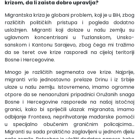
krizom, da li zaista dobro upravlja?
Migrantska kriza je globani problem, koji je u BiH, zbog
različitih političkih pristupa i pogleda dodatno
usložnjen. Migranti koji dolaze u našu zemlju su
uglavnom koncentrisani u Tuzlanskom, Unsko-
sanskom i Kantonu Sarajevo, zbog čega mi tražimo
da se teret ove krize rasporedi na cijeloj teritoriji
Bosne i Hercegovine.
Mnogo je različitih segmenata ove krize. Najprije,
migranti vrlo jednostavno prelaze Drinu i iz Srbije
ulaze u našu zemlju. Istovremeno, imamo ogromne
otpore da se nenaoružani pripadnici Oružanih snaga
Bosne i Hercegovine rasporede na našoj istočnoj
granici, kako bi spriječili ulazak migranata, imamo
odbijanje Frontexa, neprihvatanje mađarske pomoći
u specijalno obučenim graničnim policajcima...
Migranti su sada praktično zaglavljeni u jednom djelu