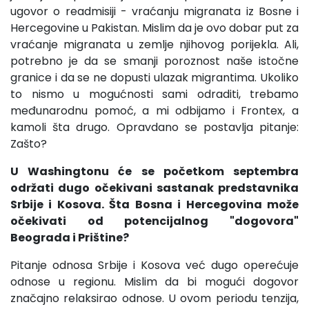
ugovor o readmisiji - vraćanju migranata iz Bosne i
Hercegovine u Pakistan. Mislim da je ovo dobar put za
vraćanje migranata u zemlje njihovog porijekla. Ali,
potrebno je da se smanji poroznost naše istočne
granice i da se ne dopusti ulazak migrantima. Ukoliko
to nismo u mogućnosti sami odraditi, trebamo
međunarodnu pomoć, a mi odbijamo i Frontex, a
kamoli šta drugo. Opravdano se postavlja pitanje:
Zašto?
U Washingtonu će se početkom septembra
održati dugo očekivani sastanak predstavnika
Srbije i Kosova. Šta Bosna i Hercegovina može
očekivati od potencijalnog "dogovora"
Beograda i Prištine?
Pitanje odnosa Srbije i Kosova već dugo operećuje
odnose u regionu. Mislim da bi mogući dogovor
značajno relaksirao odnose. U ovom periodu tenzija,