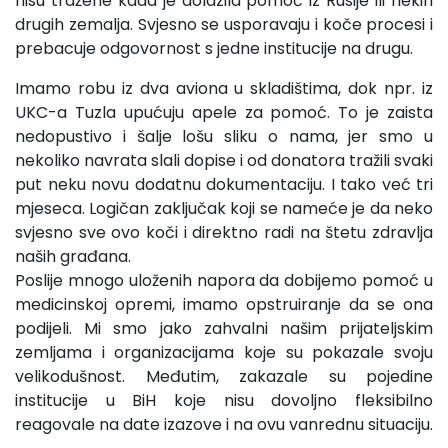
nisu tražene kada je dolazila pomoć iz Rusije ili nekih
drugih zemalja. Svjesno se usporavaju i koče procesi i
prebacuje odgovornost s jedne institucije na drugu.
Imamo robu iz dva aviona u skladištima, dok npr. iz
UKC-a Tuzla upućuju apele za pomoć. To je zaista
nedopustivo i šalje lošu sliku o nama, jer smo u
nekoliko navrata slali dopise i od donatora tražili svaki
put neku novu dodatnu dokumentaciju. I tako već tri
mjeseca. Logičan zaključak koji se nameće je da neko
svjesno sve ovo koči i direktno radi na štetu zdravlja
naših građana.
Poslije mnogo uloženih napora da dobijemo pomoć u
medicinskoj opremi, imamo opstruiranje da se ona
podijeli. Mi smo jako zahvalni našim prijateljskim
zemljama i organizacijama koje su pokazale svoju
velikodušnost. Međutim, zakazale su pojedine
institucije u BiH koje nisu dovoljno fleksibilno
reagovale na date izazove i na ovu vanrednu situaciju.