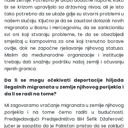
naše zemlje. Potrebno je uložiti dodatne napore, kako
bi se krizom upravljalo sa državnog nivoa, ali je isto
tako potrebno da se ukaže gdje su stvarni problemi u
našem slučaju. Ključno je da se zaustavi dolazak novih
migranata u Bosnu i Hercegovinu, da se sankcionišu
svi oni koji stvaraju probleme, te da se obezbijedi
smještaj u kampovima za one koji trenutno borave
ovdje, dok ne započne rješavanje njihovog statusa.
Mislim da međunarodne organizacije i institucije
trebaju dati snažniju podršku našoj zemlji i očuvanju
njenih granica.
Da li se mogu očekivati deportacije hiljada
ilegalnih migranata u zemlje njihovog porijekla i
da li se radi na tome?
Mi zagovaramo vraćanje migranata u zemlje njihovog
porijekla i na tome ćemo raditi u budućnosti.
Predsjedavajući Predsjedništva BiH Šefik Džaferović
jučer je saopštio da je Pakistan pristao da se zaključi