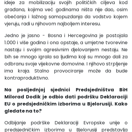
ideje za mobilizaciju svojih političkih ciljeva kod
građana, kojima već godinama ništa nije dao, osim
obećanja i lažnog samopuzdanja da vodstvo kojem
vjeruju, radi u njihovom najboljem interesu.
Jedno je jasno - Bosna i Hercegovina je postojala
1.000 i više godina i ona opstaje, a umjetne tvorevine
nastaju i svojim agresivnim djelovanjem nestaju. Ne
bih se mnogo igrala sa ljudima koji su mnogo dali za
odbranu svoje vijekovne domovine. I njihovo strpljenje
ima kraja. Stalno provociranje može da bude
kontraproduktivno.
Na posljednjoj sjednici Predsjedništva BiH
Milorad Dodik je odbio dati podršku Deklaraciji
EU o predsjedničkim izborima u Bjelorusiji. Kako
gledate na to?
Odbijanje podrške Deklaraciji Evropske unije o
predsjedničkim izborima u Bjelorusiji predstavlja