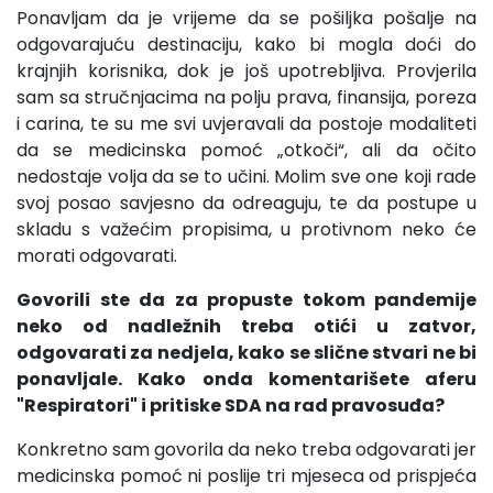
Ponavljam da je vrijeme da se pošiljka pošalje na
odgovarajuću destinaciju, kako bi mogla doći do
krajnjih korisnika, dok je još upotrebljiva. Provjerila
sam sa stručnjacima na polju prava, finansija, poreza
i carina, te su me svi uvjeravali da postoje modaliteti
da se medicinska pomoć „otkoči“, ali da očito
nedostaje volja da se to učini. Molim sve one koji rade
svoj posao savjesno da odreaguju, te da postupe u
skladu s važećim propisima, u protivnom neko će
morati odgovarati.
Govorili ste da za propuste tokom pandemije
neko od nadležnih treba otići u zatvor,
odgovarati za nedjela, kako se slične stvari ne bi
ponavljale. Kako onda komentarišete aferu
"Respiratori" i pritiske SDA na rad pravosuđa?
Konkretno sam govorila da neko treba odgovarati jer
medicinska pomoć ni poslije tri mjeseca od prispjeća