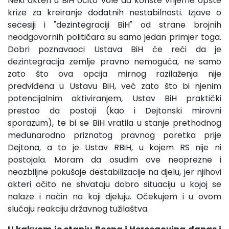
Neki akteri u BiH očito vole da koriste vrijeme opšte
krize za kreiranje dodatnih nestabilnosti. Izjave o
secesiji i "dezintegraciji BiH" od strane brojnih
neodgovornih političara su samo jedan primjer toga.
Dobri poznavaoci Ustava BiH će reći da je
dezintegracija zemlje pravno nemoguća, ne samo
zato što ova opcija mirnog razilaženja nije
predviđena u Ustavu BiH, već zato što bi njenim
potencijalnim aktiviranjem, Ustav BiH praktički
prestao da postoji (kao i Dejtonski mirovni
sporazum), te bi se BiH vratila u stanje prethodnog
međunarodno priznatog pravnog poretka prije
Dejtona, a to je Ustav RBiH, u kojem RS nije ni
postojala. Moram da osudim ove neoprezne i
neozbiljne pokušaje destabilizacije na djelu, jer njihovi
akteri očito ne shvataju dobro situaciju u kojoj se
nalaze i način na koji djeluju. Očekujem i u ovom
slučaju reakciju državnog tužilaštva.