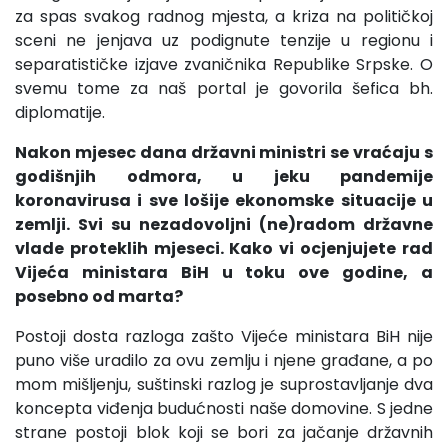
za spas svakog radnog mjesta, a kriza na političkoj
sceni ne jenjava uz podignute tenzije u regionu i
separatističke izjave zvaničnika Republike Srpske. O
svemu tome za naš portal je govorila šefica bh.
diplomatije.
Nakon mjesec dana državni ministri se vraćaju s
godišnjih odmora, u jeku pandemije
koronavirusa i sve lošije ekonomske situacije u
zemlji. Svi su nezadovoljni (ne)radom državne
vlade proteklih mjeseci. Kako vi ocjenjujete rad
Vijeća ministara BiH u toku ove godine, a
posebno od marta?
Postoji dosta razloga zašto Vijeće ministara BiH nije
puno više uradilo za ovu zemlju i njene građane, a po
mom mišljenju, suštinski razlog je suprostavljanje dva
koncepta viđenja budućnosti naše domovine. S jedne
strane postoji blok koji se bori za jačanje državnih