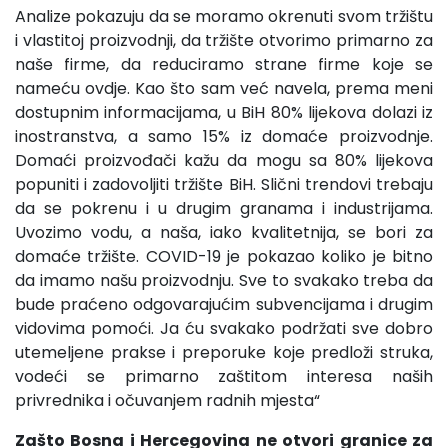
Analize pokazuju da se moramo okrenuti svom tržištu
i vlastitoj proizvodnji, da tržište otvorimo primarno za
naše firme, da reduciramo strane firme koje se
nameću ovdje. Kao što sam već navela, prema meni
dostupnim informacijama, u BiH 80% lijekova dolazi iz
inostranstva, a samo 15% iz domaće proizvodnje.
Domaći proizvođači kažu da mogu sa 80% lijekova
popuniti i zadovoljiti tržište BiH. Slični trendovi trebaju
da se pokrenu i u drugim granama i industrijama.
Uvozimo vodu, a naša, iako kvalitetnija, se bori za
domaće tržište. COVID-19 je pokazao koliko je bitno
da imamo našu proizvodnju. Sve to svakako treba da
bude praćeno odgovarajućim subvencijama i drugim
vidovima pomoći. Ja ću svakako podržati sve dobro
utemeljene prakse i preporuke koje predloži struka,
vodeći se primarno zaštitom interesa naših
privrednika i očuvanjem radnih mjesta“
Zašto Bosna i Hercegovina ne otvori granice za