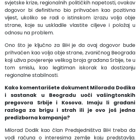
svjetske krize, regionalnih političkih napetosti, ovakav
dogovor bi definitivno bio prihvaćen kao pozitivna
vijest, ukoliko se radi o istinskom izrazu volja obje
strane, koje su uskladile vlastite ciljeve i položaj u
odnosu na problem.
Ono što je ključno za BiH je da ovaj dogovor bude
prihvaćen kao volja obje strane, zvaničnog Beograda
koji uživa povjerenje velikog broja građana Srbije, te u
tom smislu, kao legitiman iskorak ka dostizanju
regionalne stabilnosti.
Kako komentarišete dokument Milorada Dodika
i sastanak u Beogradu uoči vašingtonskih
pregovora Srbije i Kosova. Imaju li građani
razloga za brigu i strah ili je ovo još jedna
predizborna kampanja?
Milorad Dodik kao član Predsjedništva BiH treba da
vodi računa o interesima zemlje koju predstavlja.