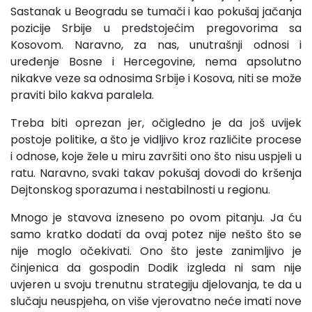
Sastanak u Beogradu se tumači i kao pokušaj jačanja
pozicije Srbije u predstojećim pregovorima sa
Kosovom. Naravno, za nas, unutrašnji odnosi i
uređenje Bosne i Hercegovine, nema apsolutno
nikakve veze sa odnosima Srbije i Kosova, niti se može
praviti bilo kakva paralela.
Treba biti oprezan jer, očigledno je da još uvijek
postoje politike, a što je vidljivo kroz različite procese
i odnose, koje žele u miru završiti ono što nisu uspjeli u
ratu. Naravno, svaki takav pokušaj dovodi do kršenja
Dejtonskog sporazuma i nestabilnosti u regionu.
Mnogo je stavova izneseno po ovom pitanju. Ja ću
samo kratko dodati da ovaj potez nije nešto što se
nije moglo očekivati. Ono što jeste zanimljivo je
činjenica da gospodin Dodik izgleda ni sam nije
uvjeren u svoju trenutnu strategiju djelovanja, te da u
slučaju neuspjeha, on više vjerovatno neće imati nove