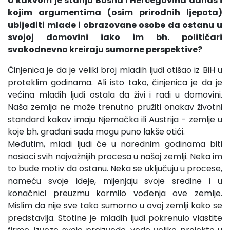
U kakvom je stanju Bosna i Hercegovina danas i
kojim argumentima (osim prirodnih ljepota)
ubijediti mlade i obrazovane osobe da ostanu u
svojoj domovini iako im bh. političari
svakodnevno kreiraju sumorne perspektive?
Činjenica je da je veliki broj mladih ljudi otišao iz BiH u
proteklim godinama. Ali isto tako, činjenica je da je
većina mladih ljudi ostala da živi i radi u domovini.
Naša zemlja ne može trenutno pružiti onakav životni
standard kakav imaju Njemačka ili Austrija - zemlje u
koje bh. građani sada mogu puno lakše otići.
Međutim, mladi ljudi će u narednim godinama biti
nosioci svih najvažnijih procesa u našoj zemlji. Neka im
to bude motiv da ostanu. Neka se uključuju u procese,
nameću svoje ideje, mijenjaju svoje sredine i u
konačnici preuzmu kormilo vođenja ove zemlje.
Mislim da nije sve tako sumorno u ovoj zemlji kako se
predstavlja. Stotine je mladih ljudi pokrenulo vlastite