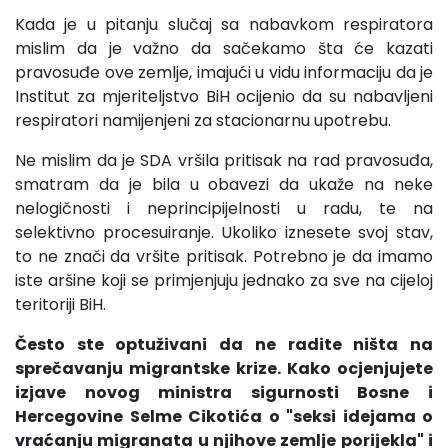
Kada je u pitanju slučaj sa nabavkom respiratora
mislim da je važno da sačekamo šta će kazati
pravosuđe ove zemlje, imajući u vidu informaciju da je
Institut za mjeriteljstvo BiH ocijenio da su nabavljeni
respiratori namijenjeni za stacionarnu upotrebu.
Ne mislim da je SDA vršila pritisak na rad pravosuđa,
smatram da je bila u obavezi da ukaže na neke
nelogičnosti i neprincipijelnosti u radu, te na
selektivno procesuiranje. Ukoliko iznesete svoj stav,
to ne znači da vršite pritisak. Potrebno je da imamo
iste aršine koji se primjenjuju jednako za sve na cijeloj
teritoriji BiH.
Često ste optuživani da ne radite ništa na
sprečavanju migrantske krize. Kako ocjenjujete
izjave novog ministra sigurnosti Bosne i
Hercegovine Selme Cikotića o "seksi idejama o
vraćanju migranata u njihove zemlje porijekla" i