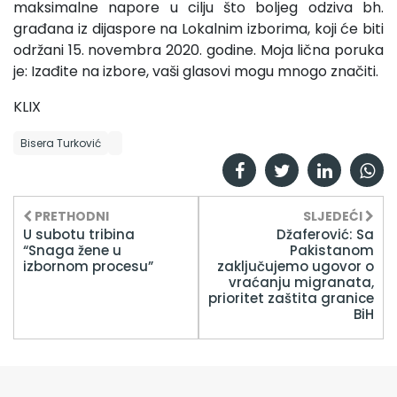
maksimalne napore u cilju što boljeg odziva bh.
građana iz dijaspore na Lokalnim izborima, koji će biti
održani 15. novembra 2020. godine. Moja lična poruka
je: Izađite na izbore, vaši glasovi mogu mnogo značiti.
KLIX
Bisera Turković
PRETHODNI
SLJEDEĆI
U subotu tribina
Džaferović: Sa
“Snaga žene u
Pakistanom
izbornom procesu”
zaključujemo ugovor o
vraćanju migranata,
prioritet zaštita granice
BiH