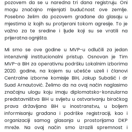
pozovem da se u naredna tri dana registruju. Oni
mogu značajno mijenjati budućnost ove zemlje.
Posebno želim da pozovem građane da glasaju u
mjestima iz kojih su protjerani tokom agresije. To je
važno za te sredine i ljude koji su se vratili na
prijeratna ognjišta.
Mi smo se ove godine u MVP-u odlučili za jedan
intenzivniji institucionalni pristup. Osnovan je Tim
MVP-a BiH za operativnu podršku Lokalnim izborima
2020. godine, na kojem su učešće uzeli i članovi
Centralne izborne komisije BiH, Jakup Subašić i dr
Suad Arnautović. Želimo da na ovaj način naglasimo
značajnu ulogu koju imaju diplomatsko-konzularna
predstavništva BiH u svijetu u ostvarivanju biračkog
prava državljana BiH u inostranstvu, u boljem
informisanju građana i podrške registraciji, kao i
organizaciji samog glasanja u prostorijama DKP
mreže. Na ovaj način smo izrazili spremnost i