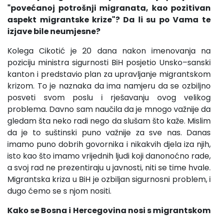
"povećanoj potrošnji migranata, kao pozitivan
aspekt migrantske krize"? Da li su po Vama te
izjave bile neumjesne?
Kolega Cikotić je 20 dana nakon imenovanja na
poziciju ministra sigurnosti BiH posjetio Unsko–sanski
kanton i predstavio plan za upravljanje migrantskom
krizom. To je naznaka da ima namjeru da se ozbiljno
posveti svom poslu i rješavanju ovog velikog
problema. Davno sam naučila da je mnogo važnije da
gledam šta neko radi nego da slušam što kaže. Mislim
da je to suštinski puno važnije za sve nas. Danas
imamo puno dobrih govornika i nikakvih djela iza njih,
isto kao što imamo vrijednih ljudi koji danonoćno rade,
a svoj rad ne prezentiraju u javnosti, niti se time hvale.
Migrantska kriza u BiH je ozbiljan sigurnosni problem, i
dugo ćemo se s njom nositi.
Kako se Bosna i Hercegovina nosi s migrantskom