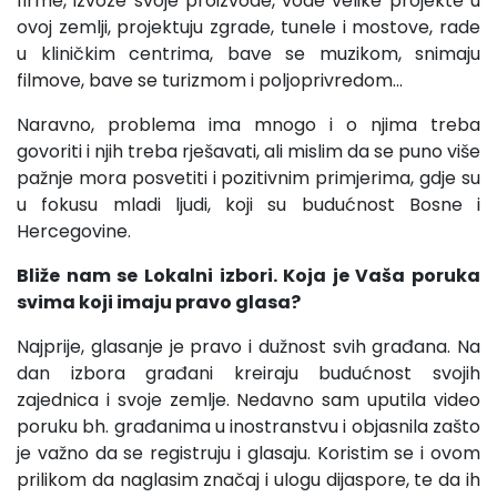
firme, izvoze svoje proizvode, vode velike projekte u
ovoj zemlji, projektuju zgrade, tunele i mostove, rade
u kliničkim centrima, bave se muzikom, snimaju
filmove, bave se turizmom i poljoprivredom...
Naravno, problema ima mnogo i o njima treba
govoriti i njih treba rješavati, ali mislim da se puno više
pažnje mora posvetiti i pozitivnim primjerima, gdje su
u fokusu mladi ljudi, koji su budućnost Bosne i
Hercegovine.
Bliže nam se Lokalni izbori. Koja je Vaša poruka
svima koji imaju pravo glasa?
Najprije, glasanje je pravo i dužnost svih građana. Na
dan izbora građani kreiraju budućnost svojih
zajednica i svoje zemlje. Nedavno sam uputila video
poruku bh. građanima u inostranstvu i objasnila zašto
je važno da se registruju i glasaju. Koristim se i ovom
prilikom da naglasim značaj i ulogu dijaspore, te da ih