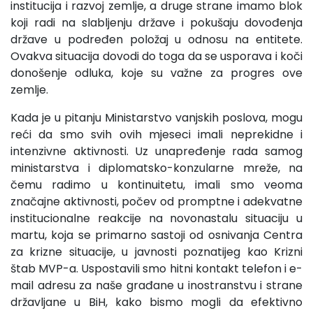
institucija i razvoj zemlje, a druge strane imamo blok
koji radi na slabljenju države i pokušaju dovođenja
države u podređen položaj u odnosu na entitete.
Ovakva situacija dovodi do toga da se usporava i koči
donošenje odluka, koje su važne za progres ove
zemlje.
Kada je u pitanju Ministarstvo vanjskih poslova, mogu
reći da smo svih ovih mjeseci imali neprekidne i
intenzivne aktivnosti. Uz unapređenje rada samog
ministarstva i diplomatsko-konzularne mreže, na
čemu radimo u kontinuitetu, imali smo veoma
značajne aktivnosti, počev od promptne i adekvatne
institucionalne reakcije na novonastalu situaciju u
martu, koja se primarno sastoji od osnivanja Centra
za krizne situacije, u javnosti poznatijeg kao Krizni
štab MVP-a. Uspostavili smo hitni kontakt telefon i e-
mail adresu za naše građane u inostranstvu i strane
državljane u BiH, kako bismo mogli da efektivno