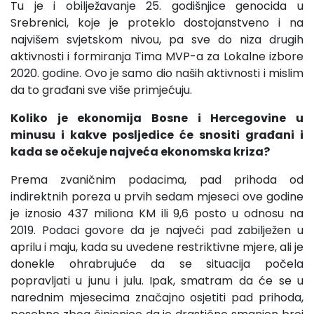
Tu je i obilježavanje 25. godišnjice genocida u
Srebrenici, koje je proteklo dostojanstveno i na
najvišem svjetskom nivou, pa sve do niza drugih
aktivnosti i formiranja Tima MVP-a za Lokalne izbore
2020. godine. Ovo je samo dio naših aktivnosti i mislim
da to građani sve više primjećuju.
Koliko je ekonomija Bosne i Hercegovine u
minusu i kakve posljedice će snositi građani i
kada se očekuje najveća ekonomska kriza?
Prema zvaničnim podacima, pad prihoda od
indirektnih poreza u prvih sedam mjeseci ove godine
je iznosio 437 miliona KM ili 9,6 posto u odnosu na
2019. Podaci govore da je najveći pad zabilježen u
aprilu i maju, kada su uvedene restriktivne mjere, ali je
donekle ohrabrujuće da se situacija počela
popravljati u junu i julu. Ipak, smatram da će se u
narednim mjesecima značajno osjetiti pad prihoda,