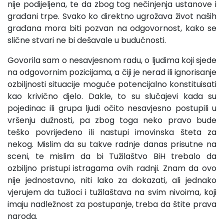
nije podijeljena, te da zbog tog nečinjenja ustanove i
građani trpe. Svako ko direktno ugrožava život naših
građana mora biti pozvan na odgovornost, kako se
slične stvari ne bi dešavale u budućnosti.
Govorila sam o nesavjesnom radu, o ljudima koji sjede
na odgovornim pozicijama, a čiji je nerad ili ignorisanje
ozbiljnosti situacije moguće potencijalno konstituisati
kao krivično djelo. Dakle, to su slučajevi kada su
pojedinac ili grupa ljudi očito nesavjesno postupili u
vršenju dužnosti, pa zbog toga neko pravo bude
teško povrijeđeno ili nastupi imovinska šteta za
nekog. Mislim da su takve radnje danas prisutne na
sceni, te mislim da bi Tužilaštvo BiH trebalo da
ozbiljno pristupi istragama ovih radnji. Znam da ovo
nije jednostavno, niti lako za dokazati, ali jednako
vjerujem da tužioci i tužilaštava na svim nivoima, koji
imaju nadležnost za postupanje, treba da štite prava
naroda.