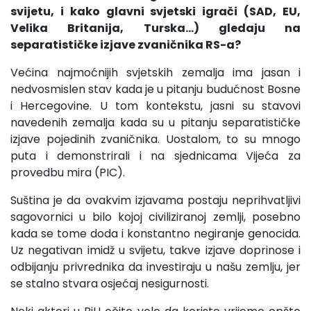
svijetu, i kako glavni svjetski igrači (SAD, EU,
Velika Britanija, Turska...) gledaju na
separatističke izjave zvaničnika RS-a?
Većina najmoćnijih svjetskih zemalja ima jasan i
nedvosmislen stav kada je u pitanju budućnost Bosne
i Hercegovine. U tom kontekstu, jasni su stavovi
navedenih zemalja kada su u pitanju separatističke
izjave pojedinih zvaničnika. Uostalom, to su mnogo
puta i demonstrirali i na sjednicama Vijeća za
provedbu mira (PIC).
Suština je da ovakvim izjavama postaju neprihvatljivi
sagovornici u bilo kojoj civiliziranoj zemlji, posebno
kada se tome doda i konstantno negiranje genocida.
Uz negativan imidž u svijetu, takve izjave doprinose i
odbijanju privrednika da investiraju u našu zemlju, jer
se stalno stvara osjećaj nesigurnosti.