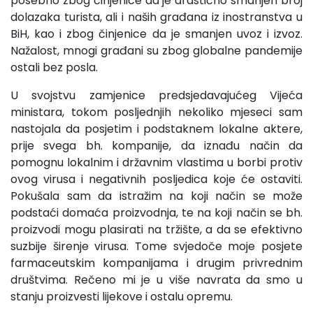
posebno zbog činjenice da je drastično smanjen broj
dolazaka turista, ali i naših građana iz inostranstva u
BiH, kao i zbog činjenice da je smanjen uvoz i izvoz.
Nažalost, mnogi građani su zbog globalne pandemije
ostali bez posla.
U svojstvu zamjenice predsjedavajućeg Vijeća
ministara, tokom posljednjih nekoliko mjeseci sam
nastojala da posjetim i podstaknem lokalne aktere,
prije svega bh. kompanije, da iznađu način da
pomognu lokalnim i državnim vlastima u borbi protiv
ovog virusa i negativnih posljedica koje će ostaviti.
Pokušala sam da istražim na koji način se može
podstaći domaća proizvodnja, te na koji način se bh.
proizvodi mogu plasirati na tržište, a da se efektivno
suzbije širenje virusa. Tome svjedoče moje posjete
farmaceutskim kompanijama i drugim privrednim
društvima. Rečeno mi je u više navrata da smo u
stanju proizvesti lijekove i ostalu opremu.