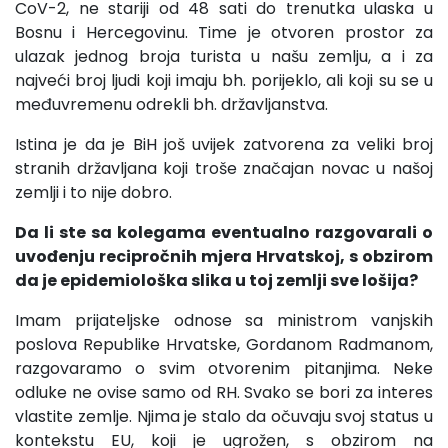
CoV-2, ne stariji od 48 sati do trenutka ulaska u
Bosnu i Hercegovinu. Time je otvoren prostor za
ulazak jednog broja turista u našu zemlju, a i za
najveći broj ljudi koji imaju bh. porijeklo, ali koji su se u
međuvremenu odrekli bh. državljanstva.
Istina je da je BiH još uvijek zatvorena za veliki broj
stranih državljana koji troše značajan novac u našoj
zemlji i to nije dobro.
Da li ste sa kolegama eventualno razgovarali o
uvođenju recipročnih mjera Hrvatskoj, s obzirom
da je epidemiološka slika u toj zemlji sve lošija?
Imam prijateljske odnose sa ministrom vanjskih
poslova Republike Hrvatske, Gordanom Radmanom,
razgovaramo o svim otvorenim pitanjima. Neke
odluke ne ovise samo od RH. Svako se bori za interes
vlastite zemlje. Njima je stalo da očuvaju svoj status u
kontekstu EU, koji je ugrožen, s obzirom na