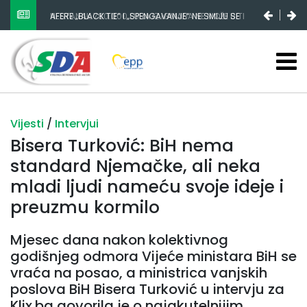
NESTANAK 780.000 EURA IZ IGMANA NE MOŽE BITI
SLUČAJNI PREVID, ODGOVORNOST MORAJU SNOSITI
VLADA FBIH I NJENI KADROVI
Vijesti
/
Intervjui
Bisera Turković: BiH nema
standard Njemačke, ali neka
mladi ljudi nameću svoje ideje i
preuzmu kormilo
Mjesec dana nakon kolektivnog
godišnjeg odmora Vijeće ministara BiH se
vraća na posao, a ministrica vanjskih
poslova BiH Bisera Turković u intervju za
Klix.ba govorila je o najakutelnijim