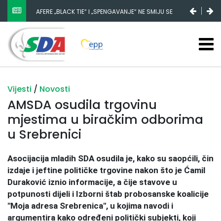
AFERE „BLACK TIE“ I „SPENGAVANJE“ NE SMIJU SE
ZATAŠKATI
Vijesti
/
Novosti
AMSDA osudila trgovinu
mjestima u biračkim odborima
u Srebrenici
Asocijacija mladih SDA osudila je, kako su saopćili, čin
izdaje i jeftine političke trgovine nakon što je Ćamil
Duraković iznio informacije, a čije stavove u
potpunosti dijeli i Izborni štab probosanske koalicije
"Moja adresa Srebrenica", u kojima navodi i
argumentira kako određeni politički subjekti, koji