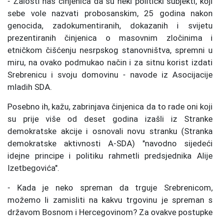
- Žalosti nas činjenica da su neki politički subjekti, koji
sebe vole nazvati probosanskim, 25 godina nakon
genocida, zadokumentiranih, dokazanih i svijetu
prezentiranih činjenica o masovnim zločinima i
etničkom čišćenju nesrpskog stanovništva, spremni u
miru, na ovako podmukao način i za sitnu korist izdati
Srebrenicu i svoju domovinu - navode iz Asocijacije
mladih SDA.
Posebno ih, kažu, zabrinjava činjenica da to rade oni koji
su prije više od deset godina izašli iz Stranke
demokratske akcije i osnovali novu stranku (Stranka
demokratske aktivnosti A-SDA) "navodno sijedeći
idejne principe i politiku rahmetli predsjednika Alije
Izetbegovića".
- Kada je neko spreman da trguje Srebrenicom,
možemo li zamisliti na kakvu trgovinu je spreman s
državom Bosnom i Hercegovinom? Za ovakve postupke