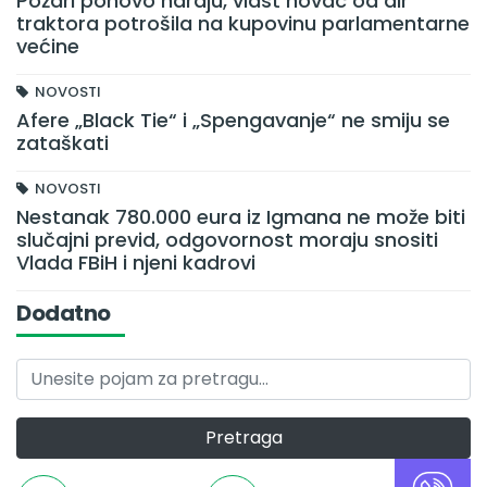
Požari ponovo haraju, vlast novac od air
traktora potrošila na kupovinu parlamentarne
većine
NOVOSTI
Afere „Black Tie“ i „Spengavanje“ ne smiju se
zataškati
NOVOSTI
Nestanak 780.000 eura iz Igmana ne može biti
slučajni previd, odgovornost moraju snositi
Vlada FBiH i njeni kadrovi
Dodatno
Pretraga