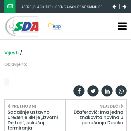
AFERE „BLACK TIE“ I „SPENGAVANJE“ NE SMIJU SE
ZATAŠKATI
Vijesti
/
Objavljeno:
PRETHODNI
SLJEDEĆI
Sadašnje ustavno
Džaferović: Ima jedna
uređenje BiH je „izvorni
znakovita novina u
Dejton”, pokušaj
ponašanju Dodika
formiranja