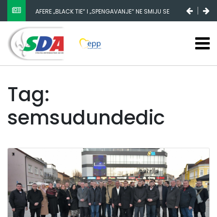
AFERE „BLACK TIE“ I „SPENGAVANJE“ NE SMIJU SE
ZATAŠKATI
Tag:
semsudundedic