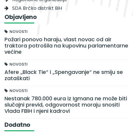
SDA Brčko distrikt BiH
Objavljeno
NOVOSTI
Požari ponovo haraju, vlast novac od air
traktora potrošila na kupovinu parlamentarne
većine
NOVOSTI
Afere „Black Tie“ i „Spengavanje“ ne smiju se
zataškati
NOVOSTI
Nestanak 780.000 eura iz Igmana ne može biti
slučajni previd, odgovornost moraju snositi
Vlada FBiH i njeni kadrovi
Dodatno