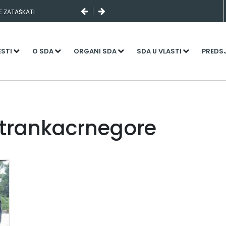
SE ZATAŠKATI
ESTI
O SDA
ORGANI SDA
SDA U VLASTI
PREDS
strankacrnegore