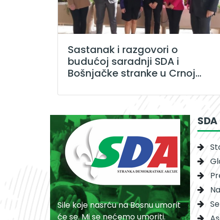
Sastanak i razgovori o
budućoj saradnji SDA i
Bošnjačke stranke u Crnoj...
SDA
St
Gl
Pr
Na
Se
Sile koje nasrću na Bosnu umorit
će se. Mi se nećemo umoriti.
As