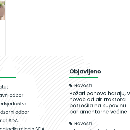
Objavljeno
NOVOSTI
atut
Požari ponovo haraju, v
avni odbor
novac od air traktora
edsjedništvo
potrošila na kupovinu
parlamentarne većine
dzorni odbor
nat SDA
NOVOSTI
ocijacija mladih SDA