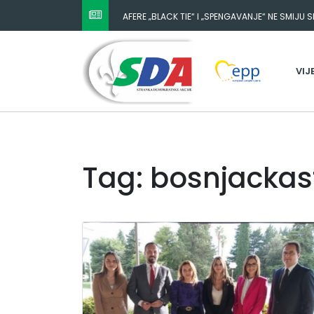
AFERE „BLACK TIE“ I „SPENGAVANJE“ NE SMIJU 
VIJ
Tag: bosnjacka