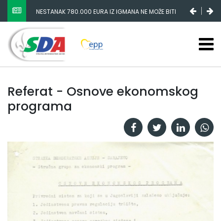
NESTANAK 780.000 EURA IZ IGMANA NE MOŽE BITI
SLUČAJNI PREVID, ODGOVORNOST MORAJU SNOSITI
VLADA FBIH I NJENI KADROVI
Referat - Osnove ekonomskog
programa