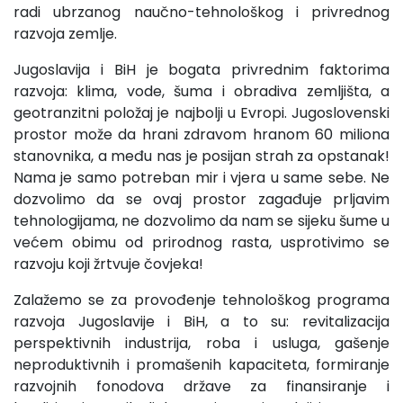
radi ubrzanog naučno-tehnološkog i privrednog
razvoja zemlje.
Jugoslavija i BiH je bogata privrednim faktorima
razvo­ja: klima, vode, šuma i obradiva zemljišta, a
geotranzitni polo­žaj je najbolji u Evropi. Jugoslovenski
prostor može da hrani zdravom hranom 60 miliona
stanovnika, a među nas je posijan strah za opstanak!
Nama je samo potreban mir i vjera u same sebe. Ne
dozvolimo da se ovaj prostor zagađuje prljavim
tehno­logijama, ne dozvolimo da nam se sijeku šume u
većem obimu od prirodnog rasta, usprotivimo se
razvoju koji žrtvuje čovje­ka!
Zalažemo se za provođenje tehnološkog programa
raz­voja Jugoslavije i BiH, a to su: revitalizacija
perspektivnih in­dustrija, roba i usluga, gašenje
neproduktivnih i promašenih kapaciteta, formiranje
razvojnih fonodova države za finansiranje i