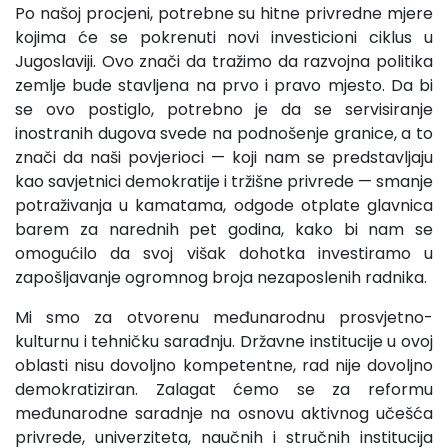
Po našoj procjeni, potrebne su hitne privredne mjere
kojima će se pokrenuti novi investicioni ciklus u
Jugoslaviji. Ovo znači da tražimo da razvojna politika
zemlje bude stavlje­na na prvo i pravo mjesto. Da bi
se ovo postiglo, potrebno je da se servisiranje
inostranih dugova svede na podnošenje grani­ce, a to
znači da naši povjerioci — koji nam se predstavljaju
kao savjetnici demokratije i tržišne privrede — smanje
potra­živanja u kamatama, odgode otplate glavnica
barem za nared­nih pet godina, kako bi nam se
omogućilo da svoj višak dohot­ka investiramo u
zapošljavanje ogromnog broja nezaposlenih radnika.
Mi smo za otvorenu međunarodnu prosvjetno-
kulturnu i tehničku sarađnju. Državne institucije u ovoj
oblasti nisu do­voljno kompetentne, rad nije dovoljno
demokratiziran. Zalagat ćemo se za reformu
međunarodne saradnje na osnovu aktiv­nog učešća
privrede, univerziteta, naučnih i stručnih institucija