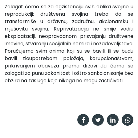
Zalagat ćemo se za egzistenciju svih oblika svojine u
reprodukciji: društvena svojina treba da se
transformiše u državnu, zadružnu, akcionarsku i
mješovitu svojinu. Reprivatizacija ne smije voditi
eksploataciji, neopravdanom prisvajanju društvene
imovine, stvaranju socijalnih nemira i nezadovoljsta­va.
Poručujemo svim onima koji su se bavili, ili se budu
bavili zloupotrebom položaja, korupcionaštvom,
prikrivanjem obave­za prema državi da ćemo se
zalagati za punu zakonitost i oštro sankcionisanje bez
obzira na zasluge koje nikoga ne mogu za­štićivati.