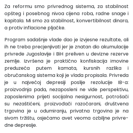
Za reformu smo privrednog sistema, za stabilnost
opšteg i posebnog nivoa cijena roba, radne snage i
kapitala. Mi smo za stabilnost, konvertibilnost dinara,
a protiv inflacione pljačke.
Program sadašnje vlade dao je izvjesne rezultate, ali
ih ne treba precjenjivati jer je znatan dio akumulacije
privrede Jugoslavije i BiH preliven u devizne rezerve
zemlje. Izvršena je praktično konfiskacija imovine
preduzeća putem kamata, kursnih razlika i
obručanskog sistema koji je vlada propisala. Pri­vreda
je u najvećoj depresiji poslije rezolucije IB-a:
proizvodnja pada, nezaposleni ne vide perspektivu,
zaposlenima prijeti so­cijalna nesigurnost, potrošači
su nezaštićeni, proizvođači razočarani, društvena
trgovina je u odumiranju, privatna trgo­vina je na
sivom tržištu, osjećamo avet veoma ozbiljne privre­
dne depresije.