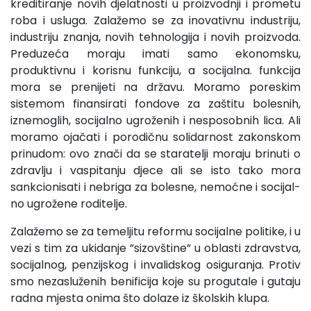
kreditiranje novih djelatnosti u proizvodnji i prometu
ro­ba i usluga. Zalažemo se za inovativnu industriju,
industriju znanja, novih tehnologija i novih proizvoda.
Preduzeća moraju imati samo ekonomsku,
produktivnu i korisnu funkciju, a so­cijalna. funkcija
mora se prenijeti na državu. Moramo poreskim
sistemom finansirati fondove za zaštitu bolesnih,
iznemoglih, socijalno ugroženih i nesposobnih lica. Ali
moramo ojačati i porodičnu solidarnost zakonskom
prinudom: ovo znači da se staratelji moraju brinuti o
zdravlju i vaspitanju djece ali se isto tako mora
sankcionisati i nebriga za bolesne, nemoćne i socijal­
no ugrožene roditelje.
Zalažemo se za temeljitu reformu socijalne politike, i u
vezi s tim za ukidanje ”sizovštine” u oblasti zdravstva,
socijal­nog, penzijskog i invalidskog osiguranja. Protiv
smo nezasluže­nih benificija koje su progutale i gutaju
radna mjesta onima što dolaze iz školskih klupa.