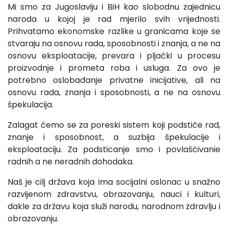
Mi smo za Jugoslaviju i BiH kao slobodnu zajednicu
na­roda u kojoj je rad mjerilo svih vrijednosti.
Prihvatamo eko­nomske razlike u granicama koje se
stvaraju na osnovu rada, sposobnosti i znanja, a ne na
osnovu eksploatacije, prevara i pljački u procesu
proizvodnje i prometa roba i usluga. Za ovo je
potrebno oslobađanje privatne inicijative, ali na
osnovu rada, znanja i sposobnosti, a ne na osnovu
špekulacija.
Zalagat ćemo se za poreski sistem koji podstiče rad,
znanje i sposobnost, a suzbija špekulacije i
eksploataciju. Za podsticanje smo i povlašćivanie
radnih a ne neradnih dohoda­ka.
Naš je cilj država koja ima socijalni oslonac u snažno
razvijenom zdravstvu, obrazovanju, nauci i kulturi,
dakle za državu koja služi narodu, narodnom zdravlju i
obrazovanju.