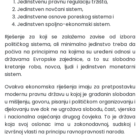
Jedinstvenu pravnu regulaciju tržišta,
Jedinstven novčani sistem,
Jedinstvene osnove poreskog sistema i
Jedinstven spoljno-ekonomski sistem.
Rješenje za koji se zalažemo zavise od izbora
političkog sistema, ali minimalno jedinstvo treba da
počiva na principima na kojima su uređeni odnosi u
državama Evropske zajednice, a to su: slobodno
kretanje roba, novca, ljudi i jedinstven mone­tarni
sistem.
Ovakva ekonomska riješenja imaju za pretpostavku
mo­dernu pravnu državu u kojoj je građanin slobodan
u mišljenju, govoru, pisanju i političkom organizovanju i
djelovanju sve dok ne ugrožava slobodu, čast, vjerska
i nacionalna osjećanja drugog čovjeka. To je država
koja svoj oslonac ima u zakono­davnoj, sudskoj i
izvršnoj vlasti na principu ravnopravnosti na­roda.