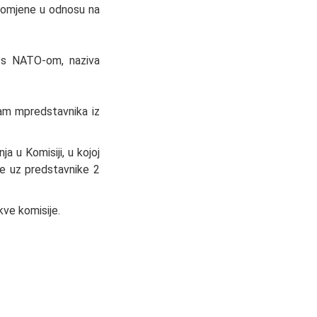
promjene u odnosu na
e s NATO-om, naziva
dam mpredstavnika iz
a u Komisiji, u kojoj
nje uz predstavnike 2
kve komisije.