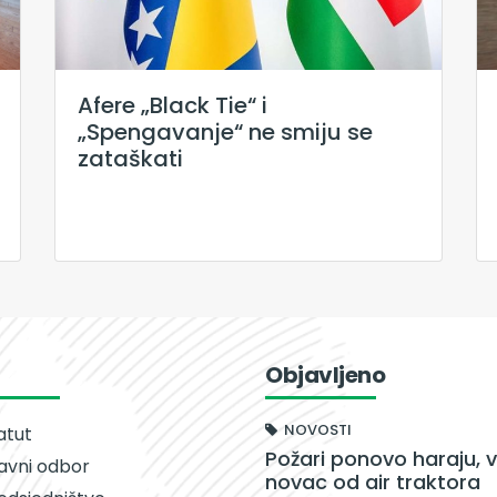
Afere „Black Tie“ i
„Spengavanje“ ne smiju se
zataškati
Objavljeno
NOVOSTI
atut
Požari ponovo haraju, v
avni odbor
novac od air traktora