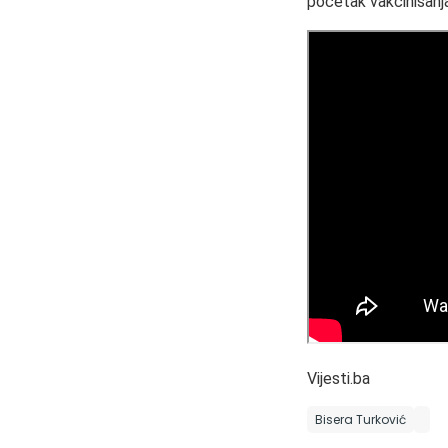
početak vakcinisanja
Vijesti.ba
Bisera Turković