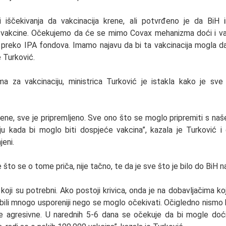
 iščekivanja da vakcinacija krene, ali potvrđeno je da BiH 
r vakcine. Očekujemo da će se mimo Covax mehanizma doći i vakc
ti preko IPA fondova. Imamo najavu da bi ta vakcinacija mogla da
 Turković.
a za vakcinaciju, ministrica Turković je istakla kako je sve
ene, sve je pripremljeno. Sve ono što se moglo pripremiti s naš
u kada bi moglo biti dospjeće vakcina”, kazala je Turković i
jeni.
što se o tome priča, nije tačno, te da je sve što je bilo do BiH n
 koji su potrebni. Ako postoji krivica, onda je na dobavljačima koj
bili mnogo usporeniji nego se moglo očekivati. Očigledno nismo b
le agresivne. U narednih 5-6 dana se očekuje da bi mogle doći