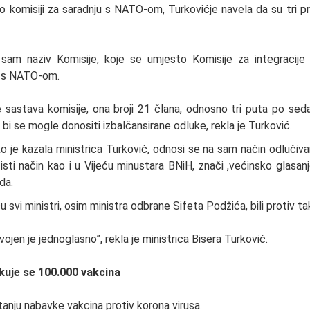
o komisiji za saradnju s NATO-om, Turkovićje navela da su tri 
sam naziv Komisije, koje se umjesto Komisije za integracij
u s NATO-om.
 sastava komisije, ona broji 21 člana, odnosno tri puta po se
bi se mogle donositi izbalčansirane odluke, rekla je Turković.
 je kazala ministrica Turković, odnosi se na sam način odlučivanj
isti način kao i u Vijeću minustara BNiH, znači ,većinsko glasa
da.
u svi ministri, osim ministra odbrane Sifeta Podžića, bili protiv ta
ojen je jednoglasno”, rekla je ministrica Bisera Turković.
kuje se 100.000 vakcina
itanju nabavke vakcina protiv korona virusa.