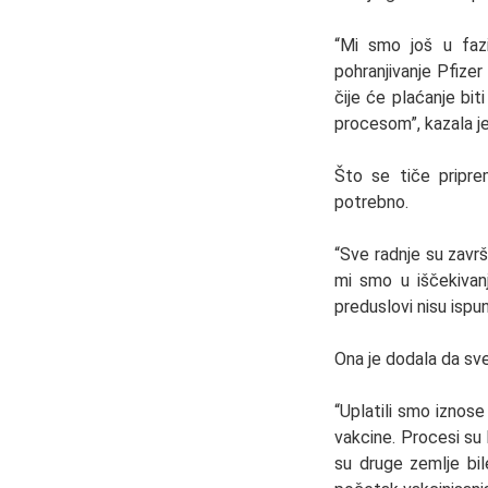
“Mi smo još u fazi
pohranjivanje Pfize
čije će plaćanje bi
procesom”, kazala je
Što se tiče priprem
potrebno.
“Sve radnje su završ
mi smo u iščekivanj
preduslovi nisu ispun
Ona je dodala da sve 
“Uplatili smo iznose
vakcine. Procesi su 
su druge zemlje bi