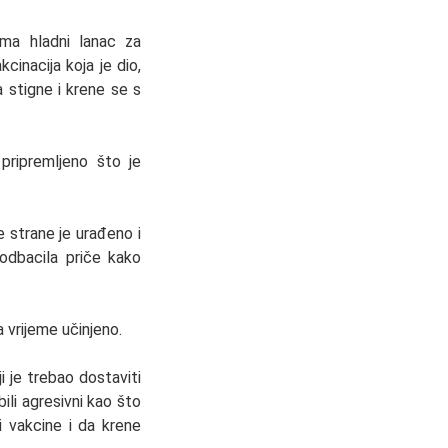
ima hladni lanac za
inacija koja je dio,
 stigne i krene se s
 pripremljeno što je
e strane je urađeno i
 odbacila priče kako
a vrijeme učinjeno.
i je trebao dostaviti
ili agresivni kao što
 vakcine i da krene