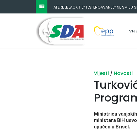
AFERE „BLACK TIE“ I „SPENGAVANJE“ NE SMIJU 
NESTANAK 780.000 EURA IZ IGMANA NE MOŽE BIT
ODGOVORNOST MORAJU SNOSITI VLADA FBIH I 
VIJ
Vijesti
/
Novosti
Turković
Program
Ministrica vanjskih
ministara BiH usvo
upućen u Brisel.