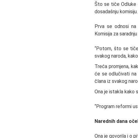
Što se tiče Odluke 
dosadašnju komisiju.
Prva se odnosi na 
Komisija za saradnj
“Potom, što se tiče
svakog naroda, kako 
Treća promjena, kako
će se odlučivati na 
člana iz svakog naro
Ona je istakla kako s
“Program reformi usv
Narednih dana oče
Ona je govorila i o p