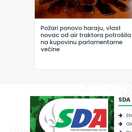
Požari ponovo haraju, vlast
novac od air traktora potrošila
na kupovinu parlamentarne
većine
SDA
St
Gl