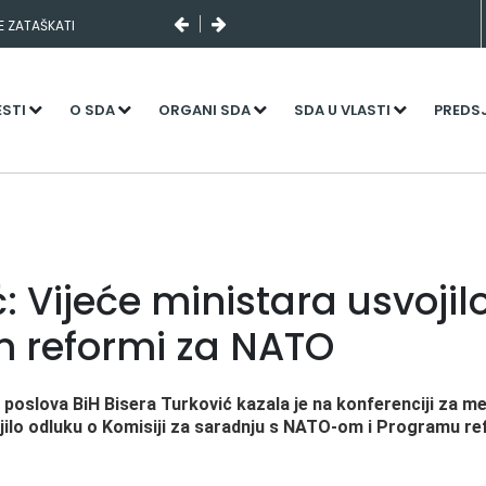
SE ZATAŠKATI
I SLUČAJNI PREVID,
NJENI KADROVI
ESTI
O SDA
ORGANI SDA
SDA U VLASTI
PREDS
: Vijeće ministara usvojil
 reformi za NATO
 poslova BiH Bisera Turković kazala je na konferenciji za me
jilo odluku o Komisiji za saradnju s NATO-om i Programu refo