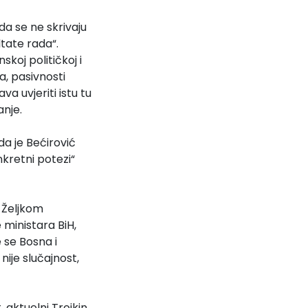
da se ne skrivaju
tate rada“.
koj političkoj i
a, pasivnosti
a uvjeriti istu tu
anje.
a je Bećirović
nkretni potezi“
 Željkom
 ministara BiH,
 se Bosna i
nije slučajnost,
, aktuelni Trojkin