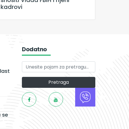
snositi Vlada FBiH i njeni
kadrovi
Dodatno
last
Pretraga
 se