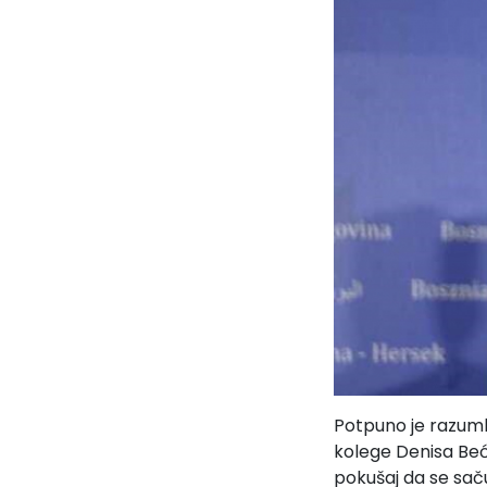
Potpuno je razuml
kolege Denisa Beći
pokušaj da se saču