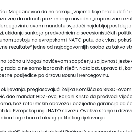
ća i Magazinovića da ne čekaju „vrijeme koje treba doći“ i 
raza već da odmah prezentiraju navodne „impresivne rezul
Hercegovini u ovom mandatu svjedoči najdubljoj postdejtons
izi, ukidanju sankcija predvodnicima secesionističkih politik
tpunom zastoju na evropskom i NATO putu, dok vlast pokušav
vne rezultate“ jedne od najodgovornijih osoba za takvo st
ično tačno u Magazinovićevom saopćenju za javnost jeste d
 rada, a ne samo ispraznih riječi“. Nažalost, upravo ti „ko
štetne posljedice po državu Bosnu i Hercegovinu.
z oklijevanja, preglasavajući Željka Komšića sa SNSD-ovom
vić dao mandat HDZ-ovoj Borjani Krišto da predvodi Vijeće
ama, bez reformskih obaveza i bez ijedne garancije da će
i ka Evropskoj uniji i NATO savezu. Ovakvo stanje u državi 
edica tog izbora i takvog političkog djelovanja.
nih riječi“, iako je u toj oblasti Bećirović neosporni autoritet