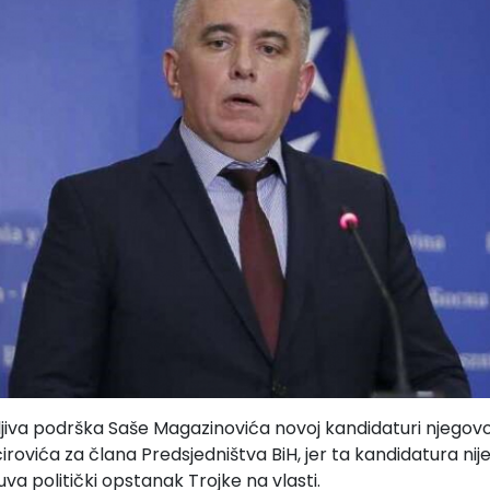
jiva podrška Saše Magazinovića novoj kandidaturi njego
rovića za člana Predsjedništva BiH, j
er ta kandidatura nij
va politički opstanak Trojke na vlasti.