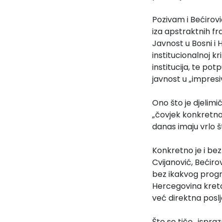
Pozivam i Bećirovi
iza apstraktnih f
Javnost u Bosni i 
institucionalnoj kr
institucija, te po
javnost u „impresi
Ono što je djelim
„čovjek konkretnog
danas imaju vrlo 
Konkretno je i be
Cvijanović, Bećiro
bez ikakvog progr
Hercegovina kretat
već direktna poslj
Što se tiče „ispraz