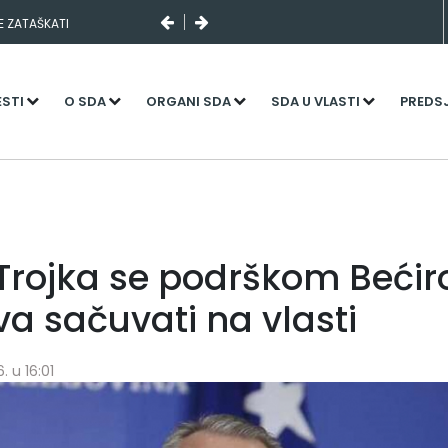
SE ZATAŠKATI
ESTI
O SDA
ORGANI SDA
SDA U VLASTI
PREDS
Trojka se podrškom Bećir
a sačuvati na vlasti
. u 16:01