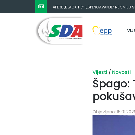
AFERE „BLACK TIE“ I „SPENGAVANJE“ NE SMIJU 
VIJ
Vijesti
/
Novosti
Špago: 
pokušav
Objavljeno: 15.01.2026