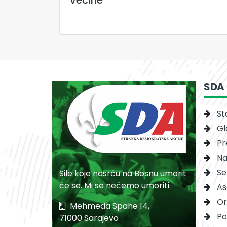
većine
SDA
St
Gl
Pr
Na
Se
Sile koje nasrću na Bosnu umorit
će se. Mi se nećemo umoriti.
As
Or
Mehmeda Spahe 14,
Po
71000 Sarajevo