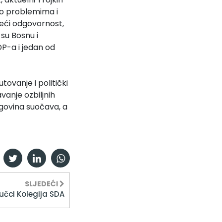
, o problemima i
jeći odgovornost,
 su Bosnu i
DP-a i jedan od
tovanje i politički
vanje ozbiljnih
egovina suočava, a
SLJEDEĆI
jučci Kolegija SDA