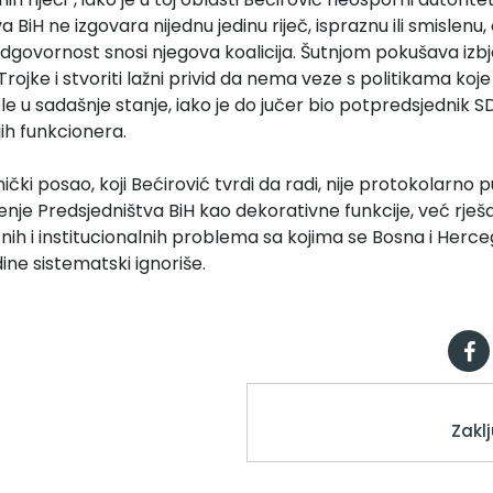
a BiH ne izgovara nijednu jedinu riječ, ispraznu ili smislenu
dgovornost snosi njegova koalicija. Šutnjom pokušava izb
Trojke i stvoriti lažni privid da nema veze s politikama koje
 u sadašnje stanje, iako je do jučer bio potpredsjednik S
jih funkcionera.
ki posao, koji Bećirović tvrdi da radi, nije protokolarno pu
štenje Predsjedništva BiH kao dekorativne funkcije, već rješa
osnih i institucionalnih problema sa kojima se Bosna i Herc
dine sistematski ignoriše.
Zakl