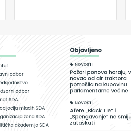
Objavljeno
NOVOSTI
atut
Požari ponovo haraju, v
avni odbor
novac od air traktora
edsjedništvo
potrošila na kupovinu
parlamentarne većine
dzorni odbor
nat SDA
NOVOSTI
ocijacija mladih SDA
Afere „Black Tie“ i
„Spengavanje“ ne smiju
ganizacija žena SDA
zataškati
litička akademija SDA