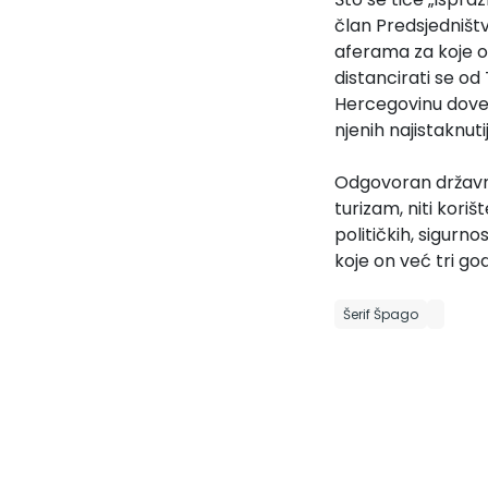
član Predsjedništv
aferama za koje o
distancirati se od 
Hercegovinu dovele
njenih najistaknuti
Odgovoran državnič
turizam, niti kori
političkih, sigurn
koje on već tri go
Šerif Špago