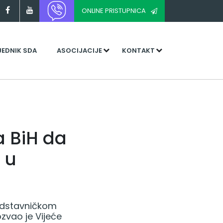
ONLINE PRISTUPNICA
JEDNIK SDA
ASOCIJACIJE
KONTAKT
a BiH da
 u
redstavničkom
zvao je Vijeće