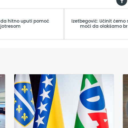
a da hitno uputi pomoć
Izetbegović: Učinit ćemo 
jotresom
moći da olakšamo b