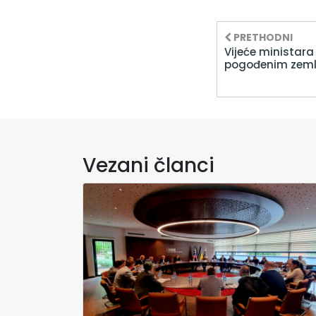
PRETHODNI
Vijeće ministar
pogođenim zeml
Vezani članci