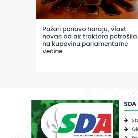
Požari ponovo haraju, vlast
novac od air traktora potrošila
na kupovinu parlamentarne
većine
SDA
St
Gl