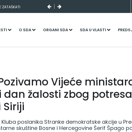
SE ZATAŠKATI
ESTI
O SDA
ORGANI SDA
SDA U VLASTI
PREDS
Pozivamo Vijeće ministar
i dan žalosti zbog potresa
Siriji
 Kluba poslanika Stranke demokratske akcije u P
rne skuštine Bosne i Hercegovine Šerif Špago po