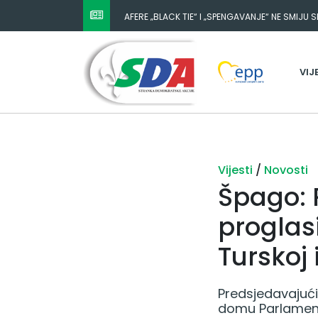
AFERE „BLACK TIE“ I „SPENGAVANJE“ NE SMIJU 
VIJ
Vijesti
/
Novosti
Špago: 
proglas
Turskoj i 
Predsjedavajući
domu Parlamenta