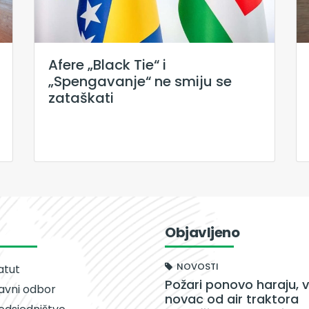
Afere „Black Tie“ i
„Spengavanje“ ne smiju se
zataškati
Objavljeno
NOVOSTI
atut
Požari ponovo haraju, v
avni odbor
novac od air traktora