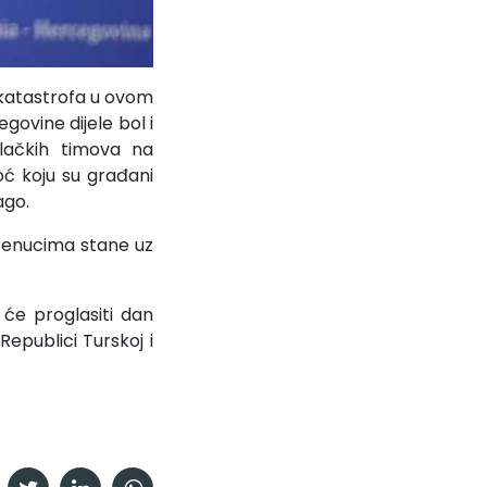
h katastrofa u ovom
govine dijele bol i
ilačkih timova na
moć koju su građani
ago.
trenucima stane uz
 će proglasiti dan
Republici Turskoj i