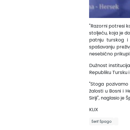
"Razorni potresi k
stoljeću, koja je 
patnju turskog i
spašavanju preživj
nesebično prikupil
Dužnost instituci
Republiku Tursku i S
"Stoga pozivamo V
žalosti u Bosni i 
Siriji", naglasio je 
KLIX
Šerif Špago