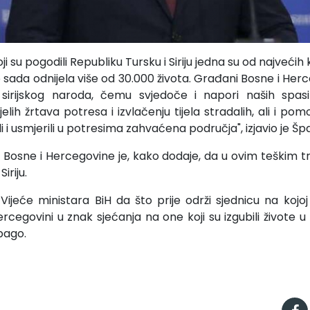
oji su pogodili Republiku Tursku i Siriju jedna su od najveći
do sada odnijela više od 30.000 života. Građani Bosne i Herce
 sirijskog naroda, čemu svjedoče i napori naših spas
elih žrtava potresa i izvlačenju tijela stradalih, ali i po
i i usmjerili u potresima zahvaćena područja", izjavio je Šp
ja Bosne i Hercegovine je, kako dodaje, da u ovim teškim 
iriju.
ijeće ministara BiH da što prije održi sjednicu na kojoj
Hercegovini u znak sjećanja na one koji su izgubili živote u 
Špago.