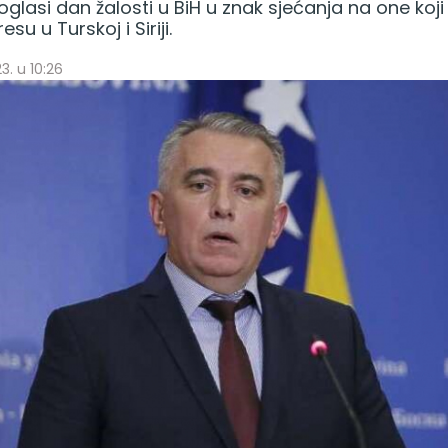
glasi dan žalosti u BiH u znak sjećanja na one koji 
su u Turskoj i Siriji.
3. u 10:26