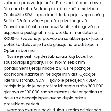
zabrane proizvodnju puški. Proizvodit ćemo mi sve
što nam treba. Sedmog oktobra izađite na izbore.
Zaokružite SDA i njene kandidati, a prije svega našeg
Šefika Džaferovića – poručio je Izetbegović.
Zahvalio se i čestitao supruzi Sebiji Izetbegović na
uspjesima postignutim u proteklom mandatu na
KCUS-u. Sve žene je pozvao da se aktivnije uključe u
političko djelovanje te da glasaju na predstojećim
Općim izborima.
– Suviše je onih koji destabiliziraju, koji koče, koji
zaustavljaju izgradnju i koji svojim sebičnim
ponašanjem tjeraju mlade iz BiH. Prepoznajte
kočničare. Kaznite ih. Ne dajte im vlast. Ojačajte
lidersku stranku, SDA – izjavio je predsjednik SDA.
Podsjetio je da je na prošlim izborima tražio 300.000
glasova za 100.000 radnih mjesta u deset godina te
da je to obećanje ispunjavano duplo brže u
proteklom periodu.
– Moramo ovaj put povisiti ulog. Tražim od glasača