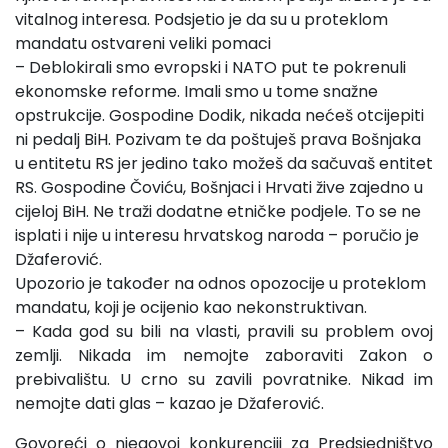
vitalnog interesa. Podsjetio je da su u proteklom
mandatu ostvareni veliki pomaci
– Deblokirali smo evropski i NATO put te pokrenuli
ekonomske reforme. Imali smo u tome snažne
opstrukcije. Gospodine Dodik, nikada nećeš otcijepiti
ni pedalj BiH. Pozivam te da poštuješ prava Bošnjaka
u entitetu RS jer jedino tako možeš da sačuvaš entitet
RS. Gospodine Čoviću, Bošnjaci i Hrvati žive zajedno u
cijeloj BiH. Ne traži dodatne etničke podjele. To se ne
isplati i nije u interesu hrvatskog naroda – poručio je
Džaferović.
Upozorio je također na odnos opozocije u proteklom
mandatu, koji je ocijenio kao nekonstruktivan.
– Kada god su bili na vlasti, pravili su problem ovoj
zemlji. Nikada im nemojte zaboraviti Zakon o
prebivalištu. U crno su zavili povratnike. Nikad im
nemojte dati glas – kazao je Džaferović.
Govoreći o njegovoj konkurenciji za Predsjedništvo