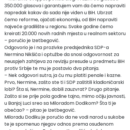
350.000 glasova i garantujem vam da ćemo napraviti
napredak kakav do sada nije viđen u BiH. Ubrzat
ćemo reforme, ojačati ekonomiju, od BiH napraviti
najveće gradilište u regionu. Svake godine ćemo
kreirati 20.000 novih radnih mjesta u realnom sektoru
– poručio je Izetbegović.
Odgovorio je i na prozivke predsjednika SDP-a
Nermina Nikšića i optužbe da snosi odgovornost za
neuspjeh zahtjeva za reviziju presude u predmetu BiH
protiv Srbije te mu je postavio dva pitanja.
– Nek odgovori sutra, ja ću mu platiti penale i kazne.
Prvo, Nermine, zašto ste ti i SDP zaštitili kladioničarski
lobi? Šta si, Nermine, dobili zauzvrat? Drugo pitanje.
Zašto si se prije pola godine tajno, mimo očiju javnosti,
u Banjoj Luci sreo sa Miloradom Dodikom? Šta ti je
obećao? – pitao je Izetbegović.
Miloradu Dodiku je poručio da ne vodi narod u sukobe
te je spomenuo njegov odnos prema osuđenom