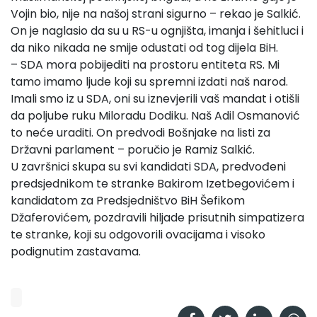
Vojin bio, nije na našoj strani sigurno – rekao je Salkić.
On je naglasio da su u RS-u ognjišta, imanja i šehitluci i
da niko nikada ne smije odustati od tog dijela BiH.
– SDA mora pobijediti na prostoru entiteta RS. Mi
tamo imamo ljude koji su spremni izdati naš narod.
Imali smo iz u SDA, oni su iznevjerili vaš mandat i otišli
da poljube ruku Miloradu Dodiku. Naš Adil Osmanović
to neće uraditi. On predvodi Bošnjake na listi za
Državni parlament – poručio je Ramiz Salkić.
U završnici skupa su svi kandidati SDA, predvođeni
predsjednikom te stranke Bakirom Izetbegovićem i
kandidatom za Predsjedništvo BiH Šefikom
Džaferovićem, pozdravili hiljade prisutnih simpatizera
te stranke, koji su odgovorili ovacijama i visoko
podignutim zastavama.