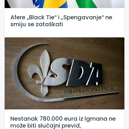
Afere „Black Tie“ i „Spengavanje“ ne
smiju se zataškati
Nestanak 780.000 eura iz Igmana ne
može biti slučajni previd,