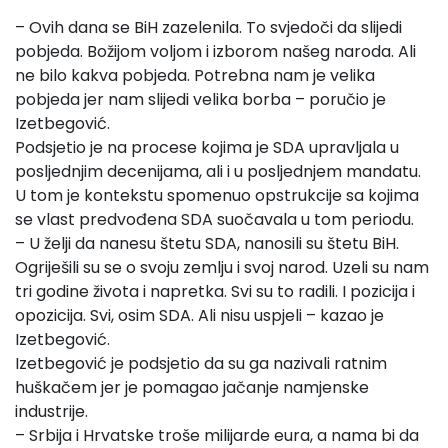
– Ovih dana se BiH zazelenila. To svjedoči da slijedi
pobjeda. Božijom voljom i izborom našeg naroda. Ali
ne bilo kakva pobjeda. Potrebna nam je velika
pobjeda jer nam slijedi velika borba – poručio je
Izetbegović.
Podsjetio je na procese kojima je SDA upravljala u
posljednjim decenijama, ali i u posljednjem mandatu.
U tom je kontekstu spomenuo opstrukcije sa kojima
se vlast predvođena SDA suočavala u tom periodu.
– U želji da nanesu štetu SDA, nanosili su štetu BiH.
Ogriješili su se o svoju zemlju i svoj narod. Uzeli su nam
tri godine života i napretka. Svi su to radili. I pozicija i
opozicija. Svi, osim SDA. Ali nisu uspjeli – kazao je
Izetbegović.
Izetbegović je podsjetio da su ga nazivali ratnim
huškačem jer je pomagao jačanje namjenske
industrije.
– Srbija i Hrvatske troše milijarde eura, a nama bi da