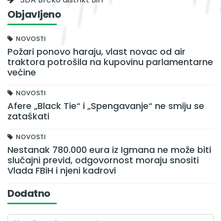
Objavljeno
NOVOSTI
Požari ponovo haraju, vlast novac od air
traktora potrošila na kupovinu parlamentarne
većine
NOVOSTI
Afere „Black Tie“ i „Spengavanje“ ne smiju se
zataškati
NOVOSTI
Nestanak 780.000 eura iz Igmana ne može biti
slučajni previd, odgovornost moraju snositi
Vlada FBiH i njeni kadrovi
Dodatno