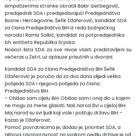
simpatizerima stranke obratili Bakir Izetbegović,
predsjednik SDA i predsjedavajući Predsjedništva
Bosne i Hercegovine, Šefik Džaferović, kandidat SDA
za člana Predsjedništva BiH iz reda bošnjačkog
naroda i Ramiz Salkić, kandidat za potpredsjednika
bh. entiteta Republika Srpska.
Nosioci lista SDA za sve nivoe vlasti predstavljeni su
večeras u Zetri, uz aplauze prisutnih u dvorani.
Kandidat SDA za člana Predsjedništva BiH Šefik
Džaferović je poručio da za dva dana slijedi velika
pobjeda SDA i njegova pobjeda za člana
Predsjedništva BiH.
– Obišao sam cijelu BiH. Obišao sam i onaj dio u kojem
ne mogu za mene glasati. Naš narod živi u cijeloj BiH.
Moj narod su svi ljudi koji vole i poštuju državu BiH –
kazao je Džaferović.
Pomoć povratnicima je, dodao je, prioritet SDA, a
njihova ravnopravnost na svakom pedlju države je od