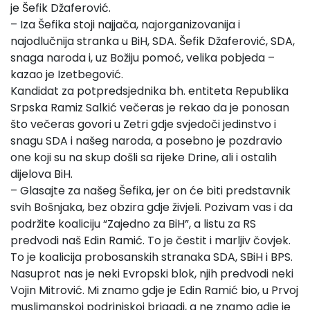
je Šefik Džaferović.
– Iza Šefika stoji najjača, najorganizovanija i
najodlučnija stranka u BiH, SDA. Šefik Džaferović, SDA,
snaga naroda i, uz Božiju pomoć, velika pobjeda –
kazao je Izetbegović.
Kandidat za potpredsjednika bh. entiteta Republika
Srpska Ramiz Salkić večeras je rekao da je ponosan
što večeras govori u Zetri gdje svjedoči jedinstvo i
snagu SDA i našeg naroda, a posebno je pozdravio
one koji su na skup došli sa rijeke Drine, ali i ostalih
dijelova BiH.
– Glasajte za našeg Šefika, jer on će biti predstavnik
svih Bošnjaka, bez obzira gdje živjeli. Pozivam vas i da
podržite koaliciju “Zajedno za BiH”, a listu za RS
predvodi naš Edin Ramić. To je čestit i marljiv čovjek.
To je koalicija probosanskih stranaka SDA, SBiH i BPS.
Nasuprot nas je neki Evropski blok, njih predvodi neki
Vojin Mitrović. Mi znamo gdje je Edin Ramić bio, u Prvoj
muslimanskoj podrinjskoj brigadi, a ne znamo gdje je