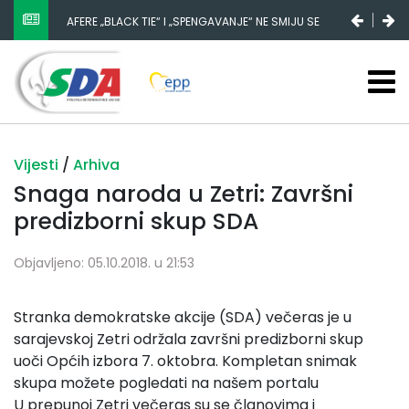
AFERE „BLACK TIE“ I „SPENGAVANJE“ NE SMIJU SE
ZATAŠKATI
Vijesti
/
Arhiva
Snaga naroda u Zetri: Završni
predizborni skup SDA
Objavljeno: 05.10.2018. u 21:53
Stranka demokratske akcije (SDA) večeras je u
sarajevskoj Zetri održala završni predizborni skup
uoči Općih izbora 7. oktobra. Kompletan snimak
skupa možete pogledati na našem portalu
U prepunoj Zetri večeras su se članovima i