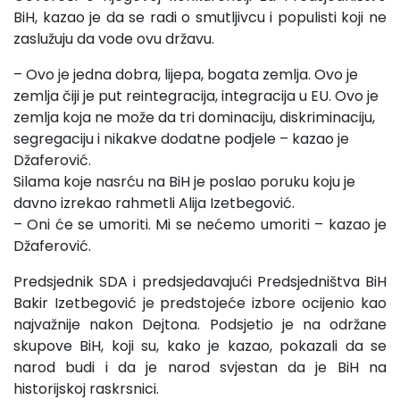
BiH, kazao je da se radi o smutljivcu i populisti koji ne
zaslužuju da vode ovu državu.
– Ovo je jedna dobra, lijepa, bogata zemlja. Ovo je
zemlja čiji je put reintegracija, integracija u EU. Ovo je
zemlja koja ne može da tri dominaciju, diskriminaciju,
segregaciju i nikakve dodatne podjele – kazao je
Džaferović.
Silama koje nasrću na BiH je poslao poruku koju je
davno izrekao rahmetli Alija Izetbegović.
– Oni će se umoriti. Mi se nećemo umoriti – kazao je
Džaferović.
Predsjednik SDA i predsjedavajući Predsjedništva BiH
Bakir Izetbegović je predstojeće izbore ocijenio kao
najvažnije nakon Dejtona. Podsjetio je na održane
skupove BiH, koji su, kako je kazao, pokazali da se
narod budi i da je narod svjestan da je BiH na
historijskoj raskrsnici.