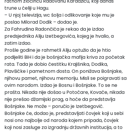
ratnom zločincu Radovanu Karadžiću, koji danas
trune u ćeliji u Hagu.
– U njoj televizija, wc šolja i odlikovanje koje mu je
poslao Milorad Dodik – dodao je.
Za Fahrudina Radončića je rekao da je izdao
predsjednika Aliju Izetbegovića, kojeg je hvalio, a
zatim izdao.
Prošle godine je rahmetli Aliju optužio da je htio
podijeliti BiH i da je bošnjačka mafija kriva za početak
rata. Tada je dobio čestitku Krajišnika, Dodika,
Plavšićke i pametnom dosta. On ponižava Bošnjake,
njihovu pamet, njihovu memoriju. Misli se poigravati sa
ovim narodom. Izdao je Bosnu i Bošnjake. To se ne
prašta. Nikada nije došao u Potočare, Kovače, nikada
nije prešao džamijski prag, a hoće da predstavlja
Bošnjake. Ne može – poručio je Izetbegović.
Bošnjake će, dodao je, predstavljati čovjek koji u sebi
nosi ono najbolje od naroda kojem pripada, čovjek
koji nosi zasluge za izgradnju državnih institucija, a to