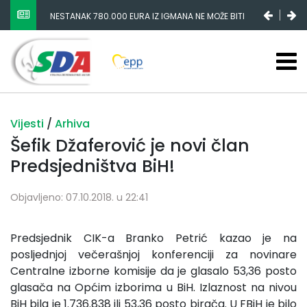
NESTANAK 780.000 EURA IZ IGMANA NE MOŽE BITI
SLUČAJNI PREVID, ODGOVORNOST MORAJU SNOSITI
VLADA FBIH I NJENI KADROVI
Vijesti
/
Arhiva
Šefik Džaferović je novi član
Predsjedništva BiH!
Objavljeno: 07.10.2018. u 22:41
Predsjednik CIK-a Branko Petrić kazao je na
posljednjoj večerašnjoj konferenciji za novinare
Centralne izborne komisije da je glasalo 53,36 posto
glasača na Općim izborima u BiH. Izlaznost na nivou
BiH bila je 1.736.838 ili 53,36 posto birača. U FBiH je bilo