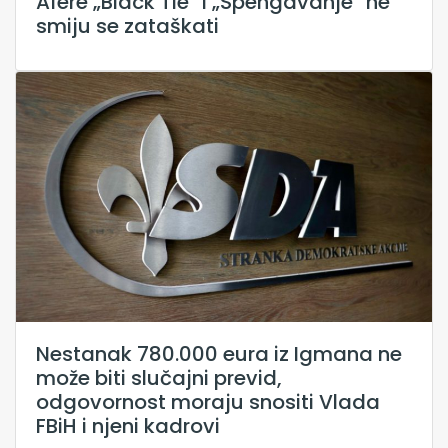
Afere „Black Tie“ i „Spengavanje“ ne
smiju se zataškati
Nestanak 780.000 eura iz Igmana ne
može biti slučajni previd,
odgovornost moraju snositi Vlada
FBiH i njeni kadrovi