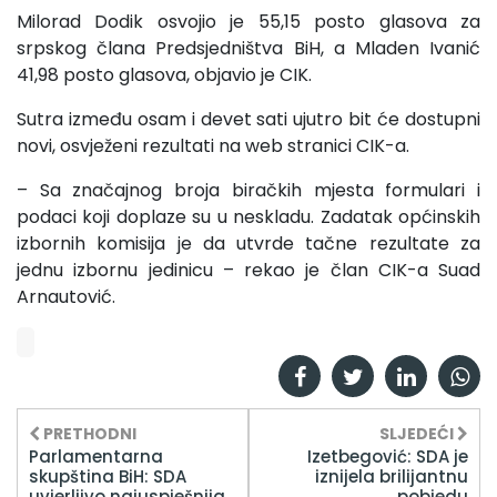
Milorad Dodik osvojio je 55,15 posto glasova za
srpskog člana Predsjedništva BiH, a Mladen Ivanić
41,98 posto glasova, objavio je CIK.
Sutra između osam i devet sati ujutro bit će dostupni
novi, osvježeni rezultati na web stranici CIK-a.
– Sa značajnog broja biračkih mjesta formulari i
podaci koji doplaze su u neskladu. Zadatak općinskih
izbornih komisija je da utvrde tačne rezultate za
jednu izbornu jedinicu – rekao je član CIK-a Suad
Arnautović.
PRETHODNI
SLJEDEĆI
Parlamentarna
Izetbegović: SDA je
skupština BiH: SDA
iznijela brilijantnu
uvjerljivo najuspješnija
pobjedu