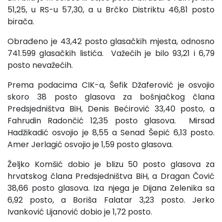
51,25, u RS-u 57,30, a u Brčko Distriktu 46,81 posto
birača.
Obrađeno je 43,42 posto glasačkih mjesta, odnosno
741.599 glasačkih listića. Važećih je bilo 93,21 i 6,79
posto nevažećih.
Prema podacima CIK-a, Šefik Džaferović je osvojio
skoro 38 posto glasova za bošnjačkog člana
Predsjedništva BiH, Denis Bećirović 33,40 posto, a
Fahrudin Radončić 12,35 posto glasova. Mirsad
Hadžikadić osvojio je 8,55 a Senad Šepić 6,13 posto.
Amer Jerlagić osvojio je 1,59 posto glasova.
Željko Komšić dobio je blizu 50 posto glasova za
hrvatskog člana Predsjedništva BiH, a Dragan Čović
38,66 posto glasova. Iza njega je Dijana Zelenika sa
6,92 posto, a Boriša Falatar 3,23 posto. Jerko
Ivanković Lijanović dobio je 1,72 posto.