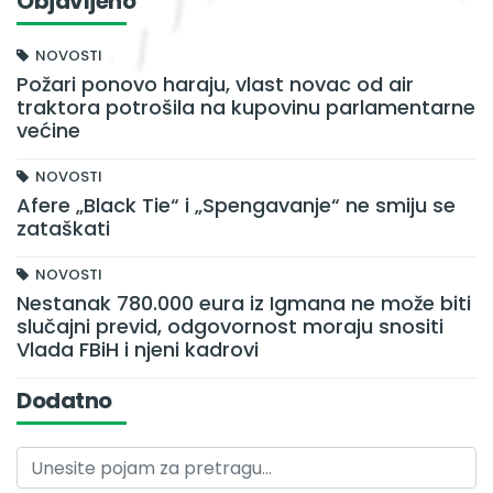
Objavljeno
NOVOSTI
Požari ponovo haraju, vlast novac od air
traktora potrošila na kupovinu parlamentarne
većine
NOVOSTI
Afere „Black Tie“ i „Spengavanje“ ne smiju se
zataškati
NOVOSTI
Nestanak 780.000 eura iz Igmana ne može biti
slučajni previd, odgovornost moraju snositi
Vlada FBiH i njeni kadrovi
Dodatno