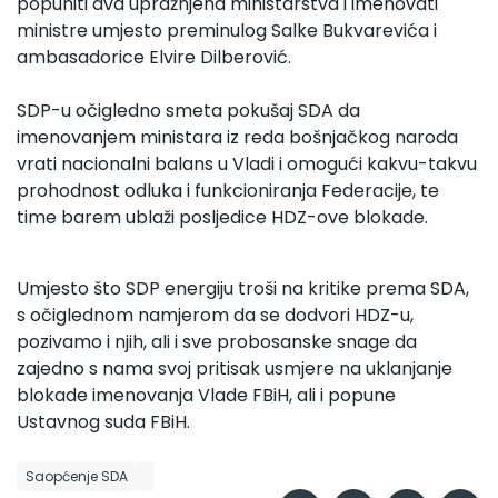
popuniti dva upražnjena ministarstva i imenovati
ministre umjesto preminulog Salke Bukvarevića i
ambasadorice Elvire Dilberović.
SDP-u očigledno smeta pokušaj SDA da
imenovanjem ministara iz reda bošnjačkog naroda
vrati nacionalni balans u Vladi i omogući kakvu-takvu
prohodnost odluka i funkcioniranja Federacije, te
time barem ublaži posljedice HDZ-ove blokade.
Umjesto što SDP energiju troši na kritike prema SDA,
s očiglednom namjerom da se dodvori HDZ-u,
pozivamo i njih, ali i sve probosanske snage da
zajedno s nama svoj pritisak usmjere na uklanjanje
blokade imenovanja Vlade FBiH, ali i popune
Ustavnog suda FBiH.
Saopćenje SDA