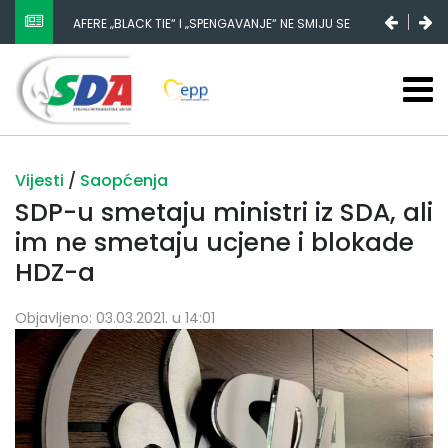
AFERE „BLACK TIE“ I „SPENGAVANJE“ NE SMIJU SE
ZATAŠKATI
Vijesti
/
Saopćenja
SDP-u smetaju ministri iz SDA, ali
im ne smetaju ucjene i blokade
HDZ-a
Objavljeno: 03.03.2021. u 14:01