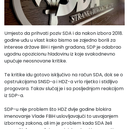
Umjesto da prihvati poziv SDA i da nakon izbora 2018.
godine uđu u vlast kako bismo se zajedno borili za
interese države BiH i njenih građana, SDP je odabrao
ugodnu opozicionu hladovinu iz koje svakodnevno
upućuje neosnovane kritike.
Te kritike idu gotovo isključivo na račun SDA, dok se o
opstrukcijama SNSD-a i HDZ-a vrlo rijetko i stidljivo
progovara. Takav slučaj je i sa posljednjom reakcijom
iz SDP-a.
SDP-u nije problem što HDZ dvije godine blokira
imenovanje Vlade FBiH uslovljavajući to usvajanjem
izbornog zakona, ali im je problem kada SDA želi