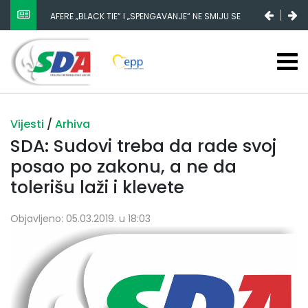
AFERE „BLACK TIE“ I „SPENGAVANJE“ NE SMIJU SE
ZATAŠKATI
Vijesti
/
Arhiva
SDA: Sudovi treba da rade svoj
posao po zakonu, a ne da
tolerišu laži i klevete
Objavljeno: 05.03.2019. u 18:03