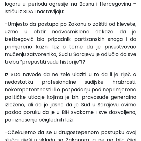
logoru u periodu agresije na Bosnu i Hercegovinu –
ističu iz SDA i nastavljaju:
-Umjesto da postupa po Zakonu o zaštiti od klevete,
uzme u obzir nedvosmislene dokaze da je
Izetbegović bio pripadnik partizanskih snaga i da
primjereno kazni laž o tome da je prisustvovao
mučenju zatvorenika, Sud u Sarajevu je odlučio da sve
treba “prepustiti sudu historije”!?
Iz SDa navode da ne žele ulaziti u to da li je riječ o
nedostatku profesionalne sudijske hrabrosti,
nekompetentnosti ili o potpadanju pod neprimjerene
političke uticaje kojima je bh. pravosuđe generalno
izloženo, ali da je jasno da je Sud u Sarajevu ovime
poslao poruku da je u BiH svakome i sve dozvoljeno,
pa i iznošenje očiglednih laži.
-Očekujemo da se u drugostepenom postupku ovaj
slučaj riješi u skladu sa Zakonom, a ne po bilo čijoj