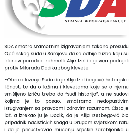
SDA smatra sramotnim izigravanjem zakona presudu
Općinskog suda u Sarajevu da se odbije tužba koju su
članovi porodice rahmetli Alije Izetbegovića podnijeli
protiv Milorada Dodika zbog klevete.
-Obrazoloženje Suda da je Alija Izetbegović historijska
ličnost, te da o lažima i klevetama koje se o njemu
smišljeno izriču treba da “sudi historija”, a ne sudovi
kojima je to posao, smatramo nedopustivim
izrugivanjem sa pravdom i zdravim razumom. Čista je
laž, a izrekao ju je Dodik, da je Alija Izetbegović bio
pripadnik nacističkih snaga u Drugom svjetskom ratu
i da je prisustvovao mučenju srpskih zarobljenika u