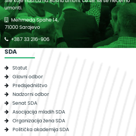
Sile koje nasrću na Bosnu umorit će se. Mi se nećemo
umoriti.
Mehmeda Spahe 14,
71000 Sarajevo
+387 33 216-906
SDA
Statut
Glavni odbor
Predsjedništvo
Nadzorni odbor
Senat SDA
Asocijacija mladih SDA
Organizacija žena SDA
Politička akademija SDA