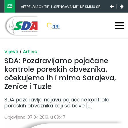
AFERE „BLACK TIE“ I „SPENGAVANJE“ NE SMIJU SE
ZATAŠKATI
Vijesti
/
Arhiva
SDA: Pozdravljamo pojačane
kontrole poreskih obveznika,
očekujemo ih i mimo Sarajeva,
Zenice i Tuzle
SDA pozdravlja najavu pojačane kontrole
poreskih obveznika koji se bave […]
Objavljeno: 07.04.2019. u 09:47