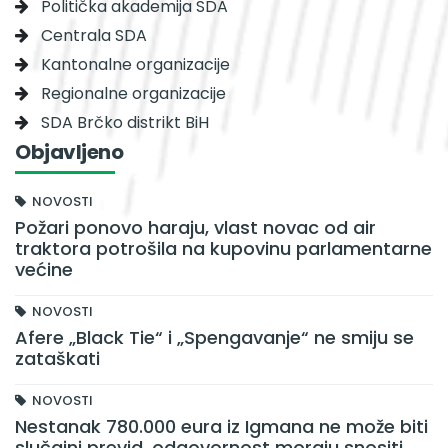
Politička akademija SDA
Centrala SDA
Kantonalne organizacije
Regionalne organizacije
SDA Brčko distrikt BiH
Objavljeno
NOVOSTI
Požari ponovo haraju, vlast novac od air
traktora potrošila na kupovinu parlamentarne
većine
NOVOSTI
Afere „Black Tie“ i „Spengavanje“ ne smiju se
zataškati
NOVOSTI
Nestanak 780.000 eura iz Igmana ne može biti
slučajni previd, odgovornost moraju snositi