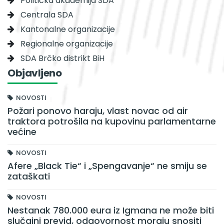
Politička akademija SDA
Centrala SDA
Kantonalne organizacije
Regionalne organizacije
SDA Brčko distrikt BiH
Objavljeno
NOVOSTI
Požari ponovo haraju, vlast novac od air
traktora potrošila na kupovinu parlamentarne
većine
NOVOSTI
Afere „Black Tie“ i „Spengavanje“ ne smiju se
zataškati
NOVOSTI
Nestanak 780.000 eura iz Igmana ne može biti
slučajni previd, odgovornost moraju snositi