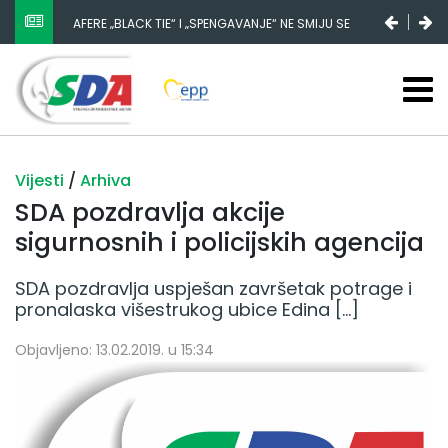
AFERE „BLACK TIE“ I „SPENGAVANJE“ NE SMIJU SE
ZATAŠKATI
Vijesti
/
Arhiva
SDA pozdravlja akcije
sigurnosnih i policijskih agencija
SDA pozdravlja uspješan završetak potrage i
pronalaska višestrukog ubice Edina […]
Objavljeno: 13.02.2019. u 15:34