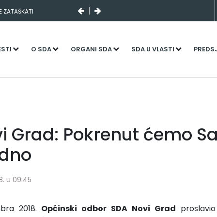
SE ZATAŠKATI
ESTI
O SDA
ORGANI SDA
SDA U VLASTI
PREDS
i Grad: Pokrenut ćemo Sa
edno
8. u 09:45
mbra 2018.
Općinski odbor SDA Novi Grad
proslavio