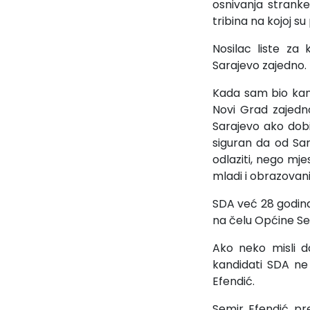
osnivanja stranke 
tribina na kojoj s
Nosilac liste za
Sarajevo zajedno.
Kada sam bio kan
Novi Grad zajedn
Sarajevo ako dob
siguran da od Sa
odlaziti, nego mje
mladi i obrazovani 
SDA već 28 godina
na čelu Općine Sem
Ako neko misli 
kandidati SDA ne 
Efendić.
Semir Efendić pre