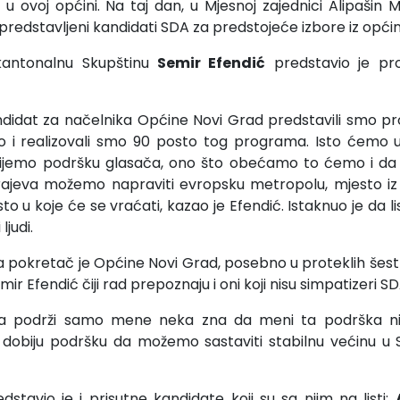
u ovoj općini. Na taj dan, u Mjesnoj zajednici Alipašin M
u predstavljeni kandidati SDA za predstojeće izbore iz opći
 kantonalnu Skupštinu
Semir Efendić
predstavio je pr
didat za načelnika Općine Novi Grad predstavili smo 
o i realizovali smo 90 posto tog programa. Isto ćemo ur
ijemo podršku glasača, ono što obećamo to ćemo i da
rajeva možemo napraviti evropsku metropolu, mjesto iz
sto u koje će se vraćati, kazao je Efendić. Istaknuo je da l
ljudi.
 pokretač je Općine Novi Grad, posebno u proteklih šest
ir Efendić čiji rad prepoznaju i oni koji nisu simpatizeri SD
da podrži samo mene neka zna da meni ta podrška ni
dobiju podršku da možemo sastaviti stabilnu većinu u S
dstavio je i prisutne kandidate koji su sa njim na listi: