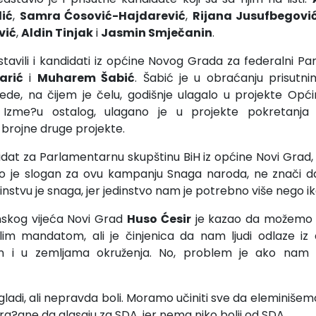
ić
,
Samra Ćosović-Hajdarević
,
Rijana Jusufbegovi
vić
,
Aldin Tinjak
i
Jasmin Smječanin
.
tavili i kandidati iz općine Novog Grada za federalni Pa
arić
i
Muharem Šabić
. Šabić je u obraćanju prisutn
rede, na čijem je čelu, godišnje ulagalo u projekte Op
Izme?u ostalog, ulagano je u projekte pokretanja b
i brojne druge projekte.
idat za Parlamentarnu skupštinu BiH iz općine Novi Grad,
ko je slogan za ovu kampanju Snaga naroda, ne znači da 
dinstvu je snaga, jer jedinstvo nam je potrebno više nego ik
nskog vijeća Novi Grad
Huso Ćesir
je kazao da možemo i
lim mandatom, ali je činjenica da nam ljudi odlaze iz 
n i u zemljama okruženja. No, problem je ako nam l
 gladi, ali nepravda boli. Moramo učiniti sve da eleminiše
gra?ane da glasaju za SDA, jer nema niko bolji od SDA.