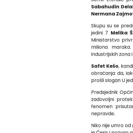
Sabahudin Delal
Nermana Zajmo
Skupu su se preds
jedini 7
Melika Š
Ministarstvo priv
miliona maraka. 
industrijskih zona 
Safet Kešo
, kand
obraćanja da, ia
prošli slogan U je
Predsjednik Opći
zadovoljni protek
fenomen prisuta
nepravde.
Niko nije umro od
je Ćesir i pozvao 