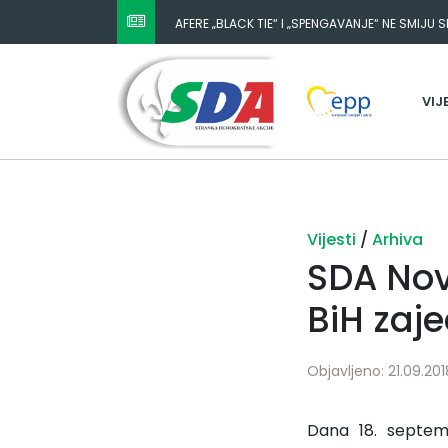
AFERE „BLACK TIE“ I „SPENGAVANJE“ NE SMIJU 
VIJ
Vijesti
/
Arhiva
SDA Nov
BiH zaj
Objavljeno: 21.09.201
Dana 18. septe