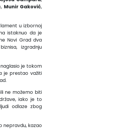
ć
,
Munir Gaković
,
rlament u izbornoj
ima istaknuo da je
ćine Novi Grad dva
iznisa, izgradnju
 naglasio je tokom
je prestao važiti
ad.
li ne možemo biti
države, iako je to
judi odlaze zbog
mo nepravdu, kazao