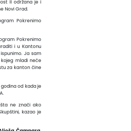
ost II održana je i
ne Novi Grad.
ogram Pokrenimo
program Pokrenimo
aditi i u Kantonu
 ispunimo. Ja sam
 kojeg mladi neće
istu za kanton čine
 godina od kada je
A.
šta ne znači ako
kupštini, kazao je
Aljoša Čampara
,