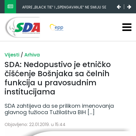
AFERE „BLACK TIE“ I „SPENGAVANJE“ NE SMIJU SE
ZATAŠKATI
Vijesti
/
Arhiva
SDA: Nedopustivo je etničko
čišćenje Bošnjaka sa čelnih
funkcija u pravosudnim
institucijama
SDA zahtijeva da se prilikom imenovanja
glavnog tužioca Tužilaštva BiH […]
Objavljeno: 22.01.2019. u 15:44