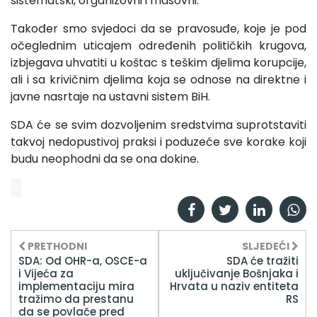
sistematski, organizovni i masovni.
Također smo svjedoci da se pravosuđe, koje je pod
očeglednim uticajem određenih političkih krugova,
izbjegava uhvatiti u koštac s teškim djelima korupcije,
ali i sa krivičnim djelima koja se odnose na direktne i
javne nasrtaje na ustavni sistem BiH.
SDA će se svim dozvoljenim sredstvima suprotstaviti
takvoj nedopustivoj praksi i poduzeće sve korake koji
budu neophodni da se ona dokine.
PRETHODNI
SLJEDEĆI
SDA: Od OHR-a, OSCE-a
SDA će tražiti
i Vijeća za
uključivanje Bošnjaka i
implementaciju mira
Hrvata u naziv entiteta
tražimo da prestanu
RS
da se povlače pred