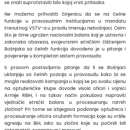
se znati suprotstaviti bilo kojoj vrsti pritisaka.
Ne možemo prihvatiti činjenicu da se na čelne
funkcije u pravosudnim institucijama u mandatu
trenutnog VSTV-a u pravilu imenuju nebošnjaci. Osim
što je time ugrožen nacionalni balans koji je ustavna i
zakonska obaveza, svojevrsnim etničkim čišćenjem
Bošnjaka sa čelnih funkcija dovodeno je u pitanje i
povjerenje u kompletan sistem pravosuđa.
S pravom postavljamo pitanje da li se Bošnjaci
uklanjaju sa čelnih pozicija u pravosuđu kako bi se
mogla realizovati kampanja u kojoj se po svaku cijenu
na optuženičke klupe dovode visoki oficiri i vojnici
Armije RBiH, i na takav način pokušava napraviti
vještački etnički balans u procesuiranju ratnih
zločina? Pri tome se izbjegava podizanje optužnica i
procesuiranje oficira oružanih formacija koje su vršile
agresiju na BiH, iako su zločini koje su počinili bili