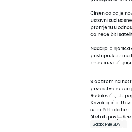
Činjenica da je n
Ustavni sud Bosne
promjenu u odnosu
da neće biti satel
Nadalje, činjenica
pristupa, kao i na
regionu, vraćajući 
S obzirom na netr
prvenstveno zamje
Radulovića, da poj
Krivokapića. U sv
suda BiH, i da ti
štetnih posljedice
Saopćenje SDA