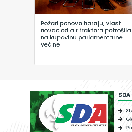
Požari ponovo haraju, vlast
novac od air traktora potrošila
na kupovinu parlamentarne
većine
SDA
St
Gl
Pr