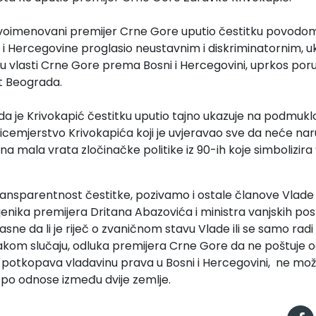
ovoimenovani premijer Crne Gore uputio čestitku povodom p
 i Hercegovine proglasio neustavnim i diskriminatornim, uk
 vlasti Crne Gore prema Bosni i Hercegovini, uprkos po
it Beograda.
 da je Krivokapić čestitku uputio tajno ukazuje na podmuk
 licemjerstvo Krivokapića koji je uvjeravao sve da neće na
na mala vrata zločinačke politike iz 90-ih koje simbolizira 
ansparentnost čestitke, pozivamo i ostale članove Vlade
nika premijera Dritana Abazovića i ministra vanjskih po
asne da li je riječ o zvaničnom stavu Vlade ili se samo rad
akom slučaju, odluka premijera Crne Gore da ne poštuje 
me potkopava vladavinu prava u Bosni i Hercegovini, ne mo
 po odnose između dvije zemlje.