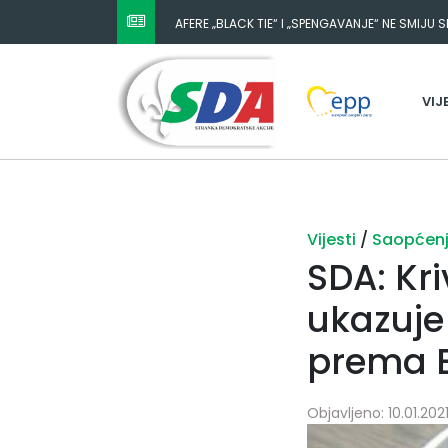
AFERE „BLACK TIE“ I „SPENGAVANJE“ NE SMIJU 
VIJ
Vijesti
/
Saopćen
SDA: Kr
ukazuje
prema 
Objavljeno: 10.01.2021