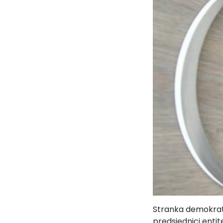
Stranka demokrats
predsjednici enti