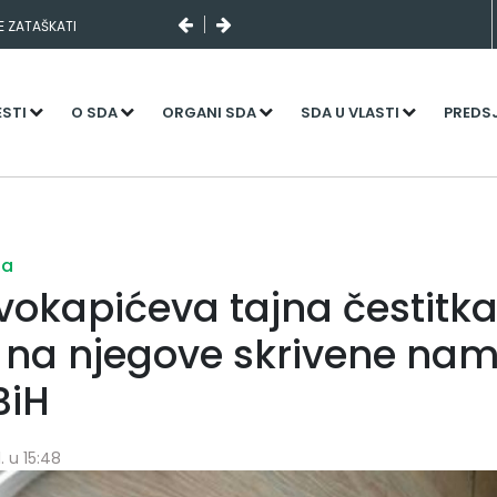
SE ZATAŠKATI
ESTI
O SDA
ORGANI SDA
SDA U VLASTI
PREDS
ja
ivokapićeva tajna čestitk
 na njegove skrivene nam
BiH
. u 15:48