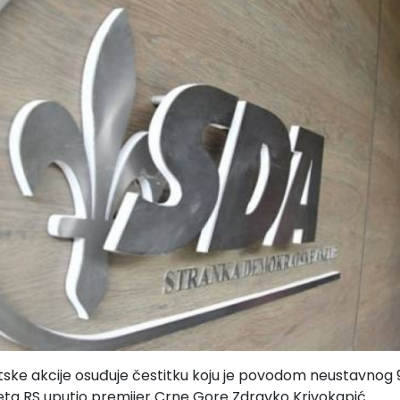
ke akcije osuđuje čestitku koju je povodom neustavnog 9
teta RS uputio premijer Crne Gore Zdravko Krivokapić.