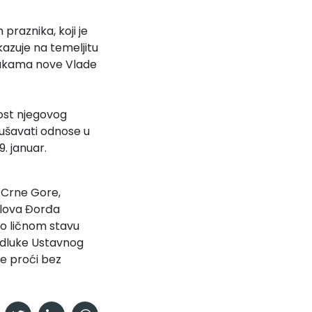
raznika, koji je
azuje na temeljitu
rukama nove Vlade
lost njegovog
rušavati odnose u
9. januar.
 Crne Gore,
slova Đorđa
i o ličnom stavu
odluke Ustavnog
že proći bez