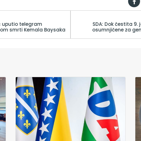
ć uputio telegram
SDA: Dok čestita 9. j
om smrti Kemala Baysaka
osumnjičene za geno