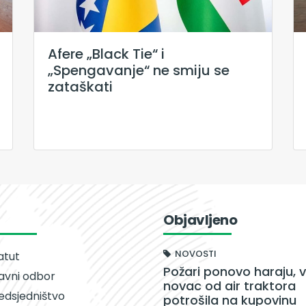
Afere „Black Tie“ i
„Spengavanje“ ne smiju se
zataškati
Objavljeno
NOVOSTI
atut
Požari ponovo haraju, v
avni odbor
novac od air traktora
edsjedništvo
potrošila na kupovinu